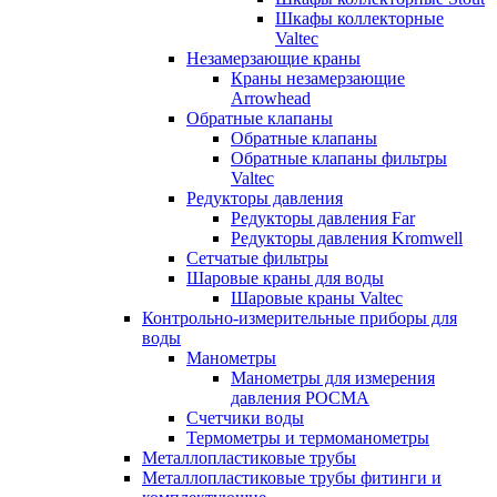
Шкафы коллекторные
Valtec
Незамерзающие краны
Краны незамерзающие
Arrowhead
Обратные клапаны
Обратные клапаны
Обратные клапаны фильтры
Valtec
Редукторы давления
Редукторы давления Far
Редукторы давления Kromwell
Сетчатые фильтры
Шаровые краны для воды
Шаровые краны Valtec
Контрольно-измерительные приборы для
воды
Манометры
Манометры для измерения
давления РОСМА
Счетчики воды
Термометры и термоманометры
Металлопластиковые трубы
Металлопластиковые трубы фитинги и