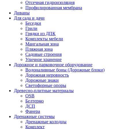
Отсечная гидроизоляция
Профилированная мембрана
Диваны
Для сада и дачи
Беседки
Грили
Грядки из ДПК
Комплекты мебели
Мангальная зона
Пляжная зона
Садовые строения
Уличное хранение
Дорожное и парковочное оборудование
Водоналивные боны (Дорожные блоки)
Дорожная неровность
Дорожные знаки
Светофорные опоры
Древесно-плитные материалы
OSB
Белтермо
ДСП
Фанера
Дренажные системы
Дренажные колодцы
Комплект