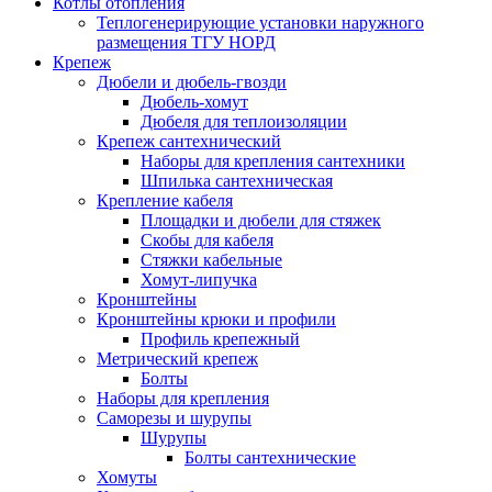
Котлы отопления
Теплогенерирующие установки наружного
размещения ТГУ НОРД
Крепеж
Дюбели и дюбель-гвозди
Дюбель-хомут
Дюбеля для теплоизоляции
Крепеж сантехнический
Наборы для крепления сантехники
Шпилька сантехническая
Крепление кабеля
Площадки и дюбели для стяжек
Скобы для кабеля
Стяжки кабельные
Хомут-липучка
Кронштейны
Кронштейны крюки и профили
Профиль крепежный
Метрический крепеж
Болты
Наборы для крепления
Саморезы и шурупы
Шурупы
Болты сантехнические
Хомуты