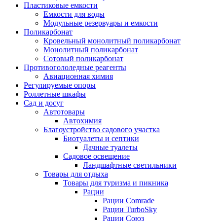
Пластиковые емкости
Емкости для воды
Модульные резервуары и емкости
Поликарбонат
Кровельный монолитный поликарбонат
Монолитный поликарбонат
Сотовый поликарбонат
Противогололедные реагенты
Авиационная химия
Регулируемые опоры
Роллетные шкафы
Сад и досуг
Автотовары
Автохимия
Благоустройство садового участка
Биотуалеты и септики
Дачные туалеты
Садовое освещение
Ландшафтные светильники
Товары для отдыха
Товары для туризма и пикника
Рации
Рации Comrade
Рации TurboSky
Рации Союз