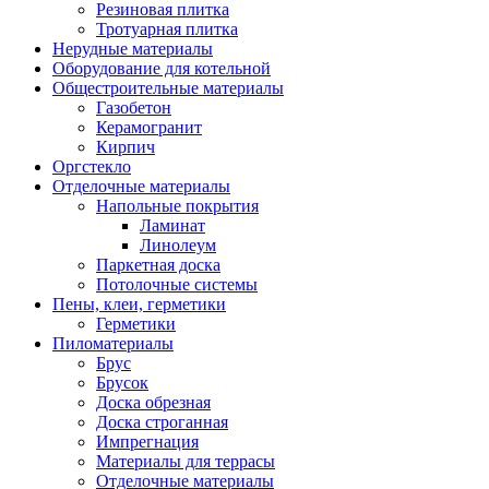
Резиновая плитка
Тротуарная плитка
Нерудные материалы
Оборудование для котельной
Общестроительные материалы
Газобетон
Керамогранит
Кирпич
Оргстекло
Отделочные материалы
Напольные покрытия
Ламинат
Линолеум
Паркетная доска
Потолочные системы
Пены, клеи, герметики
Герметики
Пиломатериалы
Брус
Брусок
Доска обрезная
Доска строганная
Импрегнация
Материалы для террасы
Отделочные материалы