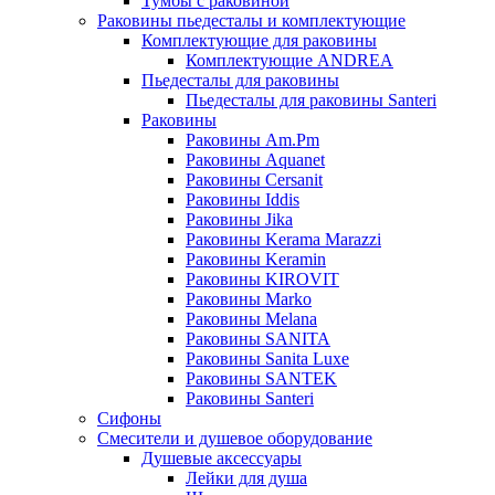
Тумбы с раковиной
Раковины пьедесталы и комплектующие
Комплектующие для раковины
Комплектующие ANDREA
Пьедесталы для раковины
Пьедесталы для раковины Santeri
Раковины
Раковины Am.Pm
Раковины Aquanet
Раковины Cersanit
Раковины Iddis
Раковины Jika
Раковины Kerama Marazzi
Раковины Keramin
Раковины KIROVIT
Раковины Marko
Раковины Melana
Раковины SANITA
Раковины Sanita Luxe
Раковины SANTEK
Раковины Santeri
Сифоны
Смесители и душевое оборудование
Душевые аксессуары
Лейки для душа