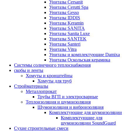
Унитазы Cersanit
Унитазы Cerutti Spa
Унитазы Gesso
Унитазы IDDIS
Унитазы Keramin
Унитазы SANITA
Унитазы Sanita Luxe
Унитазы SANTEK
Унитазы Santeri
Унитазы Vitra
Унитазы и комплектующие Damixa
Унитазы Оскольская керамика
Системы солнечного теплоснабжения
скобы и ленты
Хомуты и кронштейны
Хомуты для труб
Стройматериалы
Металлопрокат
Трубы ВГП и электросварные
Теплоизоляция и шумоизоляция
Шумоизоляция и виброизоляция
Комплектующие для шумоизоляции
Комплектующие для
шумоизоляции SoundGuard
Сухие строительные смеси