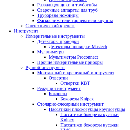
Развальцовщики и трубогибы
Сварочные аппараты для труб
Труборезы ножницы
Фаскосниматели торцеватели клуппы
Сантехнический крепеж
Инструмент
Измерительные инструменты
Детекторы проводки
Детекторы проводки Mastech
Мультиметры
Мультиметры Proconnect
Прочие измерительные приборы
Ручной инструмент
Монтажный и крепежный инструмент
Отвертки
Отвертки КВТ
Режущий инструмент
Бокорезы
Бокорезы Knipex
Столярно-слесарный инструмент
Пассатижи плоскогубцы круглогубцы
Пассатижи бокорезы кусачки
Knipex
Пассатижи бокорезы кусачки