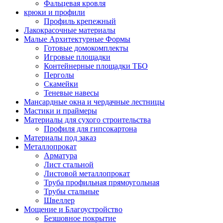
Фальцевая кровля
крюки и профили
Профиль крепежный
Лакокрасочные материалы
Малые Архитектурные Формы
Готовые домокомплекты
Игровые площадки
Контейнерные площадки ТБО
Перголы
Скамейки
Теневые навесы
Мансардные окна и чердачные лестницы
Мастики и праймеры
Материалы для сухого строительства
Профиля для гипсокартона
Материалы под заказ
Металлопрокат
Арматура
Лист стальной
Листовой металлопрокат
Труба профильная прямоугольная
Трубы стальные
Швеллер
Мощение и Благоустройство
Безшовное покрытие