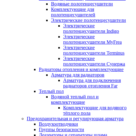
Водяные полотенцесушители
Комплектующие для
полотенцесушителей
Электрические полотенцесушители
Электрические
полотенцесушители Indigo
Электрические
полотенцесушители MyFrea
Электрические
полотенцесушители Terminus
Электрические
полотенцесушители Сунержа
Радиаторы отопления и комплектующие
Арматура для радиаторов
Арматура для подключения
радиаторов отопления Far
Теплый пол
Водяной теплый пол и
комплектующие
Комплектующие для водяного
тёплого пола
Предохранительная и регулирующая арматура
Воздухоотводчики
Группы безопасности
Деаэраторы и сепараторы шлама