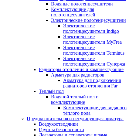
Водяные полотенцесушители
Комплектующие для
полотенцесушителей
Электрические полотенцесушители
Электрические
полотенцесушители Indigo
Электрические
полотенцесушители MyFrea
Электрические
полотенцесушители Terminus
Электрические
полотенцесушители Сунержа
Радиаторы отопления и комплектующие
Арматура для радиаторов
Арматура для подключения
радиаторов отопления Far
Теплый пол
Водяной теплый пол и
комплектующие
Комплектующие для водяного
тёплого пола
Предохранительная и регулирующая арматура
Воздухоотводчики
Группы безопасности
Деаэраторы и сепараторы шлама