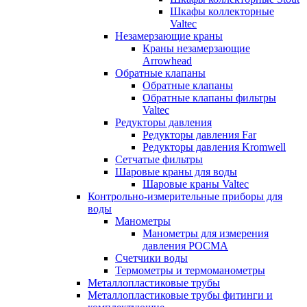
Шкафы коллекторные
Valtec
Незамерзающие краны
Краны незамерзающие
Arrowhead
Обратные клапаны
Обратные клапаны
Обратные клапаны фильтры
Valtec
Редукторы давления
Редукторы давления Far
Редукторы давления Kromwell
Сетчатые фильтры
Шаровые краны для воды
Шаровые краны Valtec
Контрольно-измерительные приборы для
воды
Манометры
Манометры для измерения
давления РОСМА
Счетчики воды
Термометры и термоманометры
Металлопластиковые трубы
Металлопластиковые трубы фитинги и