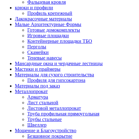
Фальцевая кровля
крюки и профили
Профиль крепежный
Лакокрасочные материалы
Малые Архитектурные Формы
Готовые домокомплекты
Игровые площадки
Контейнерные площадки ТБО
Перголы
Скамейки
Теневые навесы
Мансардные окна и чердачные лестницы
Мастики и праймеры
Материалы для сухого строительства
Профиля для гипсокартона
Материалы под заказ
Металлопрокат
Арматура
Лист стальной
Листовой металлопрокат
Труба профильная прямоугольная
Трубы стальные
Швеллер
Мощение и Благоустройство
Безшовное покрытие