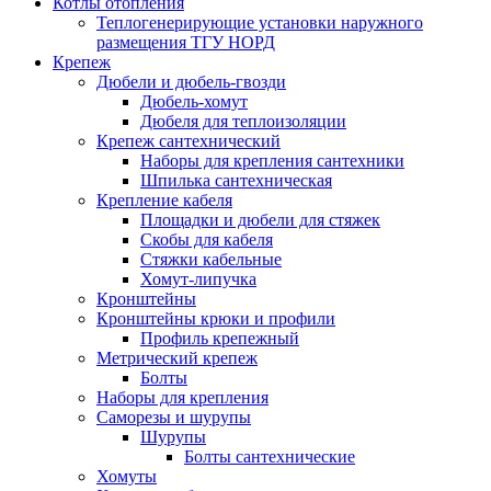
Котлы отопления
Теплогенерирующие установки наружного
размещения ТГУ НОРД
Крепеж
Дюбели и дюбель-гвозди
Дюбель-хомут
Дюбеля для теплоизоляции
Крепеж сантехнический
Наборы для крепления сантехники
Шпилька сантехническая
Крепление кабеля
Площадки и дюбели для стяжек
Скобы для кабеля
Стяжки кабельные
Хомут-липучка
Кронштейны
Кронштейны крюки и профили
Профиль крепежный
Метрический крепеж
Болты
Наборы для крепления
Саморезы и шурупы
Шурупы
Болты сантехнические
Хомуты