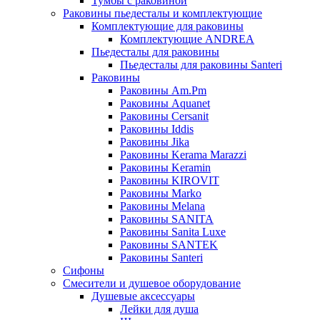
Тумбы с раковиной
Раковины пьедесталы и комплектующие
Комплектующие для раковины
Комплектующие ANDREA
Пьедесталы для раковины
Пьедесталы для раковины Santeri
Раковины
Раковины Am.Pm
Раковины Aquanet
Раковины Cersanit
Раковины Iddis
Раковины Jika
Раковины Kerama Marazzi
Раковины Keramin
Раковины KIROVIT
Раковины Marko
Раковины Melana
Раковины SANITA
Раковины Sanita Luxe
Раковины SANTEK
Раковины Santeri
Сифоны
Смесители и душевое оборудование
Душевые аксессуары
Лейки для душа