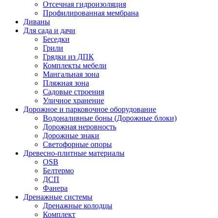
Отсечная гидроизоляция
Профилированная мембрана
Диваны
Для сада и дачи
Беседки
Грили
Грядки из ДПК
Комплекты мебели
Мангальная зона
Пляжная зона
Садовые строения
Уличное хранение
Дорожное и парковочное оборудование
Водоналивные боны (Дорожные блоки)
Дорожная неровность
Дорожные знаки
Светофорные опоры
Древесно-плитные материалы
OSB
Белтермо
ДСП
Фанера
Дренажные системы
Дренажные колодцы
Комплект