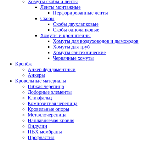
Хомуты скобы и ленты
Ленты монтажные
Перфорированные ленты
Скобы
Скобы двухлапковые
Скобы однолапковые
Хомуты и кронштейны
Хомуты для воздуховодов и дымоходов
Хомуты для труб
Хомуты сантехнические
Червячные хомуты
Крепёж
Анкер фундаментный
Анкеры
Кровельные материалы
Гибкая черепица
Доборные элементы
Кликфальц
Композитная черепица
Кровельные опоры
Металлочерепица
Наплавляемая кровля
Ондулин
ПВХ мембраны
Профнастил