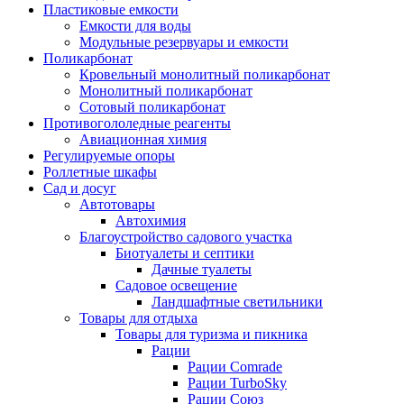
Пластиковые емкости
Емкости для воды
Модульные резервуары и емкости
Поликарбонат
Кровельный монолитный поликарбонат
Монолитный поликарбонат
Сотовый поликарбонат
Противогололедные реагенты
Авиационная химия
Регулируемые опоры
Роллетные шкафы
Сад и досуг
Автотовары
Автохимия
Благоустройство садового участка
Биотуалеты и септики
Дачные туалеты
Садовое освещение
Ландшафтные светильники
Товары для отдыха
Товары для туризма и пикника
Рации
Рации Comrade
Рации TurboSky
Рации Союз