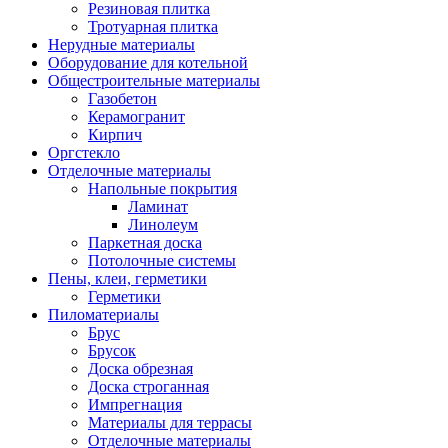
Резиновая плитка
Тротуарная плитка
Нерудные материалы
Оборудование для котельной
Общестроительные материалы
Газобетон
Керамогранит
Кирпич
Оргстекло
Отделочные материалы
Напольные покрытия
Ламинат
Линолеум
Паркетная доска
Потолочные системы
Пены, клеи, герметики
Герметики
Пиломатериалы
Брус
Брусок
Доска обрезная
Доска строганная
Импрегнация
Материалы для террасы
Отделочные материалы