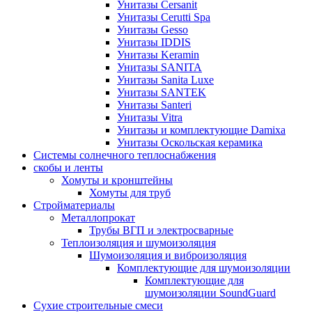
Унитазы Cersanit
Унитазы Cerutti Spa
Унитазы Gesso
Унитазы IDDIS
Унитазы Keramin
Унитазы SANITA
Унитазы Sanita Luxe
Унитазы SANTEK
Унитазы Santeri
Унитазы Vitra
Унитазы и комплектующие Damixa
Унитазы Оскольская керамика
Системы солнечного теплоснабжения
скобы и ленты
Хомуты и кронштейны
Хомуты для труб
Стройматериалы
Металлопрокат
Трубы ВГП и электросварные
Теплоизоляция и шумоизоляция
Шумоизоляция и виброизоляция
Комплектующие для шумоизоляции
Комплектующие для
шумоизоляции SoundGuard
Сухие строительные смеси