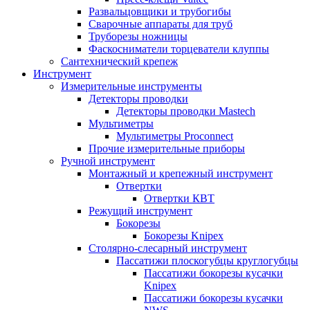
Развальцовщики и трубогибы
Сварочные аппараты для труб
Труборезы ножницы
Фаскосниматели торцеватели клуппы
Сантехнический крепеж
Инструмент
Измерительные инструменты
Детекторы проводки
Детекторы проводки Mastech
Мультиметры
Мультиметры Proconnect
Прочие измерительные приборы
Ручной инструмент
Монтажный и крепежный инструмент
Отвертки
Отвертки КВТ
Режущий инструмент
Бокорезы
Бокорезы Knipex
Столярно-слесарный инструмент
Пассатижи плоскогубцы круглогубцы
Пассатижи бокорезы кусачки
Knipex
Пассатижи бокорезы кусачки