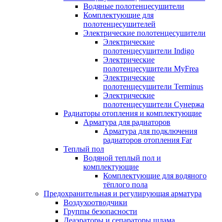
Водяные полотенцесушители
Комплектующие для
полотенцесушителей
Электрические полотенцесушители
Электрические
полотенцесушители Indigo
Электрические
полотенцесушители MyFrea
Электрические
полотенцесушители Terminus
Электрические
полотенцесушители Сунержа
Радиаторы отопления и комплектующие
Арматура для радиаторов
Арматура для подключения
радиаторов отопления Far
Теплый пол
Водяной теплый пол и
комплектующие
Комплектующие для водяного
тёплого пола
Предохранительная и регулирующая арматура
Воздухоотводчики
Группы безопасности
Деаэраторы и сепараторы шлама