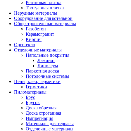
Резиновая плитка
Тротуарная плитка
Нерудные материалы
Оборудование для котельной
Общестроительные материалы
Газобетон
Керамогранит
Кирпич
Оргстекло
Отделочные материалы
Напольные покрытия
Ламинат
Линолеум
Паркетная доска
Потолочные системы
Пены, клеи, герметики
Герметики
Пиломатериалы
Брус
Брусок
Доска обрезная
Доска строганная
Импрегнация
Материалы для террасы
Отделочные материалы