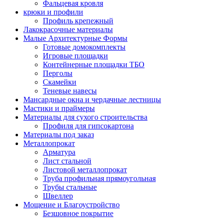
Фальцевая кровля
крюки и профили
Профиль крепежный
Лакокрасочные материалы
Малые Архитектурные Формы
Готовые домокомплекты
Игровые площадки
Контейнерные площадки ТБО
Перголы
Скамейки
Теневые навесы
Мансардные окна и чердачные лестницы
Мастики и праймеры
Материалы для сухого строительства
Профиля для гипсокартона
Материалы под заказ
Металлопрокат
Арматура
Лист стальной
Листовой металлопрокат
Труба профильная прямоугольная
Трубы стальные
Швеллер
Мощение и Благоустройство
Безшовное покрытие