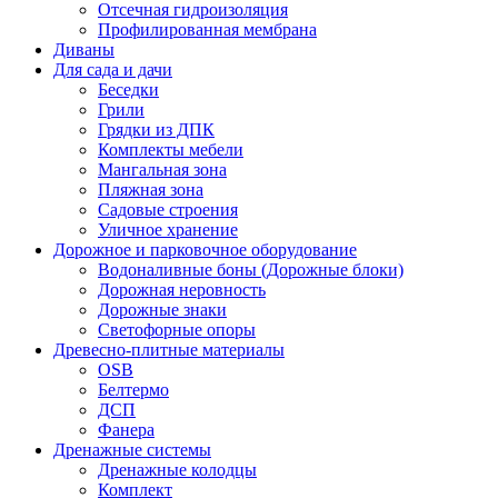
Отсечная гидроизоляция
Профилированная мембрана
Диваны
Для сада и дачи
Беседки
Грили
Грядки из ДПК
Комплекты мебели
Мангальная зона
Пляжная зона
Садовые строения
Уличное хранение
Дорожное и парковочное оборудование
Водоналивные боны (Дорожные блоки)
Дорожная неровность
Дорожные знаки
Светофорные опоры
Древесно-плитные материалы
OSB
Белтермо
ДСП
Фанера
Дренажные системы
Дренажные колодцы
Комплект