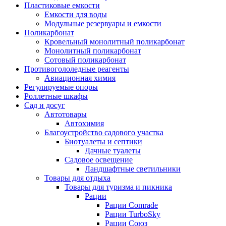
Пластиковые емкости
Емкости для воды
Модульные резервуары и емкости
Поликарбонат
Кровельный монолитный поликарбонат
Монолитный поликарбонат
Сотовый поликарбонат
Противогололедные реагенты
Авиационная химия
Регулируемые опоры
Роллетные шкафы
Сад и досуг
Автотовары
Автохимия
Благоустройство садового участка
Биотуалеты и септики
Дачные туалеты
Садовое освещение
Ландшафтные светильники
Товары для отдыха
Товары для туризма и пикника
Рации
Рации Comrade
Рации TurboSky
Рации Союз