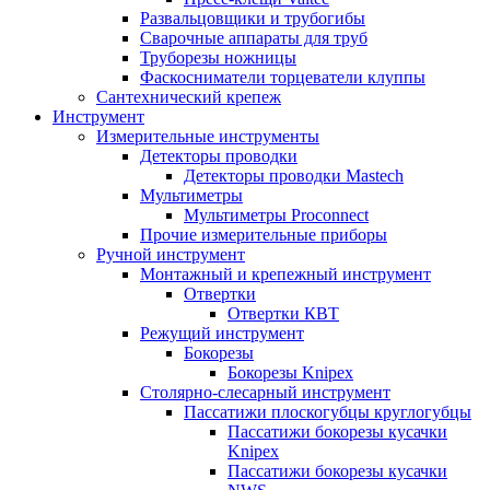
Развальцовщики и трубогибы
Сварочные аппараты для труб
Труборезы ножницы
Фаскосниматели торцеватели клуппы
Сантехнический крепеж
Инструмент
Измерительные инструменты
Детекторы проводки
Детекторы проводки Mastech
Мультиметры
Мультиметры Proconnect
Прочие измерительные приборы
Ручной инструмент
Монтажный и крепежный инструмент
Отвертки
Отвертки КВТ
Режущий инструмент
Бокорезы
Бокорезы Knipex
Столярно-слесарный инструмент
Пассатижи плоскогубцы круглогубцы
Пассатижи бокорезы кусачки
Knipex
Пассатижи бокорезы кусачки