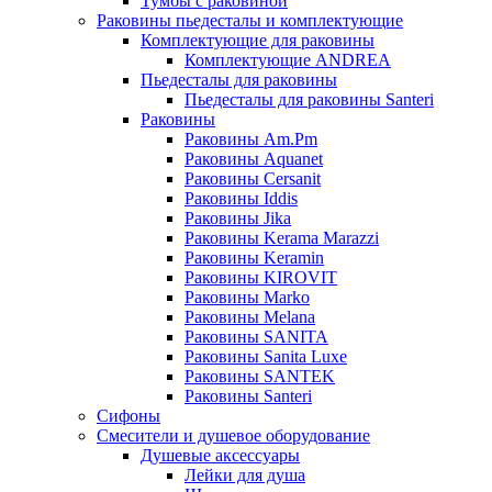
Тумбы с раковиной
Раковины пьедесталы и комплектующие
Комплектующие для раковины
Комплектующие ANDREA
Пьедесталы для раковины
Пьедесталы для раковины Santeri
Раковины
Раковины Am.Pm
Раковины Aquanet
Раковины Cersanit
Раковины Iddis
Раковины Jika
Раковины Kerama Marazzi
Раковины Keramin
Раковины KIROVIT
Раковины Marko
Раковины Melana
Раковины SANITA
Раковины Sanita Luxe
Раковины SANTEK
Раковины Santeri
Сифоны
Смесители и душевое оборудование
Душевые аксессуары
Лейки для душа