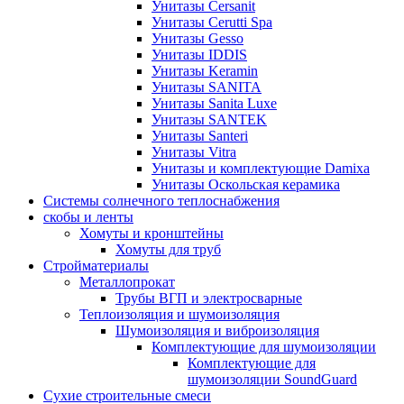
Унитазы Cersanit
Унитазы Cerutti Spa
Унитазы Gesso
Унитазы IDDIS
Унитазы Keramin
Унитазы SANITA
Унитазы Sanita Luxe
Унитазы SANTEK
Унитазы Santeri
Унитазы Vitra
Унитазы и комплектующие Damixa
Унитазы Оскольская керамика
Системы солнечного теплоснабжения
скобы и ленты
Хомуты и кронштейны
Хомуты для труб
Стройматериалы
Металлопрокат
Трубы ВГП и электросварные
Теплоизоляция и шумоизоляция
Шумоизоляция и виброизоляция
Комплектующие для шумоизоляции
Комплектующие для
шумоизоляции SoundGuard
Сухие строительные смеси