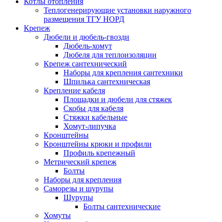
Котлы отопления
Теплогенерирующие установки наружного
размещения ТГУ НОРД
Крепеж
Дюбели и дюбель-гвозди
Дюбель-хомут
Дюбеля для теплоизоляции
Крепеж сантехнический
Наборы для крепления сантехники
Шпилька сантехническая
Крепление кабеля
Площадки и дюбели для стяжек
Скобы для кабеля
Стяжки кабельные
Хомут-липучка
Кронштейны
Кронштейны крюки и профили
Профиль крепежный
Метрический крепеж
Болты
Наборы для крепления
Саморезы и шурупы
Шурупы
Болты сантехнические
Хомуты