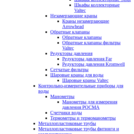
Шкафы коллекторные
Valtec
Незамерзающие краны
Краны незамерзающие
Arrowhead
Обратные клапаны
Обратные клапаны
Обратные клапаны фильтры
Valtec
Редукторы давления
Редукторы давления Far
Редукторы давления Kromwell
Сетчатые фильтры
Шаровые краны для воды
Шаровые краны Valtec
Контрольно-измерительные приборы для
воды
Манометры
Манометры для измерения
давления РОСМА
Счетчики воды
Термометры и термоманометры
Металлопластиковые трубы
Металлопластиковые трубы фитинги и