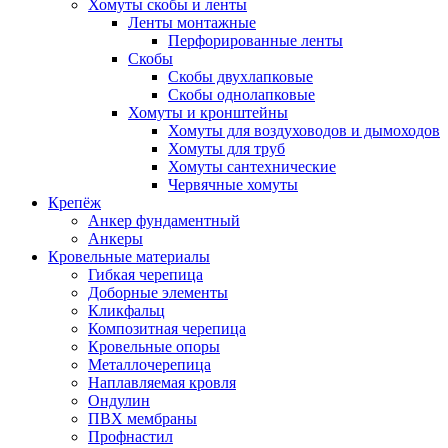
Хомуты скобы и ленты
Ленты монтажные
Перфорированные ленты
Скобы
Скобы двухлапковые
Скобы однолапковые
Хомуты и кронштейны
Хомуты для воздуховодов и дымоходов
Хомуты для труб
Хомуты сантехнические
Червячные хомуты
Крепёж
Анкер фундаментный
Анкеры
Кровельные материалы
Гибкая черепица
Доборные элементы
Кликфальц
Композитная черепица
Кровельные опоры
Металлочерепица
Наплавляемая кровля
Ондулин
ПВХ мембраны
Профнастил