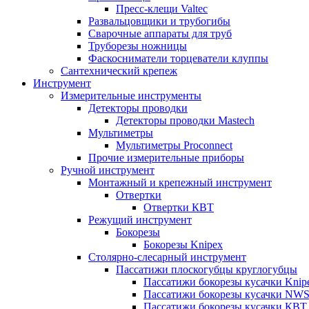
Пресс-клещи Valtec
Развальцовщики и трубогибы
Сварочные аппараты для труб
Труборезы ножницы
Фаскосниматели торцеватели клуппы
Сантехнический крепеж
Инструмент
Измерительные инструменты
Детекторы проводки
Детекторы проводки Mastech
Мультиметры
Мультиметры Proconnect
Прочие измерительные приборы
Ручной инструмент
Монтажный и крепежный инструмент
Отвертки
Отвертки КВТ
Режущий инструмент
Бокорезы
Бокорезы Knipex
Столярно-слесарный инструмент
Пассатижи плоскогубцы круглогубцы
Пассатижи бокорезы кусачки Knip
Пассатижи бокорезы кусачки NW
Пассатижи бокорезы кусачки КВТ