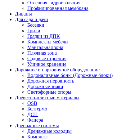
Отсечная гидроизоляция
Профилированная мембрана
Диваны
Для сада и дачи
Беседки
Грили
Грядки из ДПК
Комплекты мебели
Мангальная зона
Пляжная зона
Садовые строения
Уличное хранение
Дорожное и парковочное оборудование
Водоналивные боны (Дорожные блоки)
Дорожная неровность
Дорожные знаки
Светофорные опоры
Древесно-плитные материалы
OSB
Белтермо
ДСП
Фанера
Дренажные системы
Дренажные колодцы
Комплект