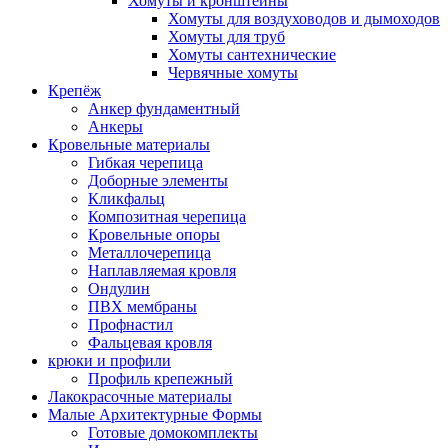
Хомуты и кронштейны
Хомуты для воздуховодов и дымоходов
Хомуты для труб
Хомуты сантехнические
Червячные хомуты
Крепёж
Анкер фундаментный
Анкеры
Кровельные материалы
Гибкая черепица
Доборные элементы
Кликфальц
Композитная черепица
Кровельные опоры
Металлочерепица
Наплавляемая кровля
Ондулин
ПВХ мембраны
Профнастил
Фальцевая кровля
крюки и профили
Профиль крепежный
Лакокрасочные материалы
Малые Архитектурные Формы
Готовые домокомплекты