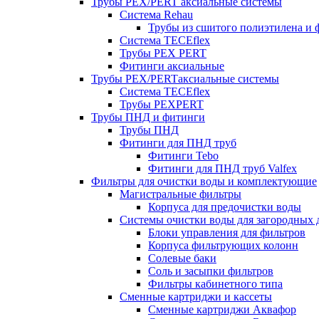
Трубы PEX/PERT аксиальные системы
Система Rehau
Трубы из сшитого полиэтилена и 
Система TECEflex
Трубы PEX PERT
Фитинги аксиальные
Трубы PEX/PERTаксиальные системы
Система TECEflex
Трубы PEXPERT
Трубы ПНД и фитинги
Трубы ПНД
Фитинги для ПНД труб
Фитинги Tebo
Фитинги для ПНД труб Valfex
Фильтры для очистки воды и комплектующие
Магистральные фильтры
Корпуса для предочистки воды
Системы очистки воды для загородных 
Блоки управления для фильтров
Корпуса фильтрующих колонн
Солевые баки
Соль и засыпки фильтров
Фильтры кабинетного типа
Сменные картриджи и кассеты
Сменные картриджи Аквафор