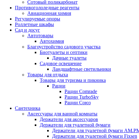
Сотовый поликарбонат
Противогололедные реагенты
Авиационная химия
Регулируемые опоры
Роллетные шкафы
Сад и досуг
Автотовары
Автохимия
Благоустройство садового участка
Биотуалеты и септики
Дачные туалеты
Садовое освещение
Ландшафтные светильники
Товары для отдыха
Товары для туризма и пикника
Рации
Рации Comrade
Рации TurboSky
Рации Союз
Сантехника
Аксессуары для ванной комнаты
Держатели для аксессуаров
Держатели для туалетной бумаги
Держатели для туалетной бумаги AM.P
Держатели для туалетной бумаги Fixsen