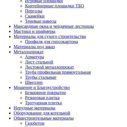
Игровые площадки
Контейнерные площадки ТБО
Перголы
Скамейки
Теневые навесы
Мансардные окна и чердачные лестницы
Мастики и праймеры
Материалы для сухого строительства
Профиля для гипсокартона
Материалы под заказ
Металлопрокат
Арматура
Лист стальной
Листовой металлопрокат
Труба профильная прямоугольная
Трубы стальные
Швеллер
Мощение и Благоустройство
Безшовное покрытие
Резиновая плитка
Тротуарная плитка
Нерудные материалы
Оборудование для котельной
Общестроительные материалы
Газобетон