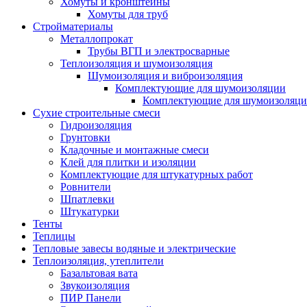
Хомуты и кронштейны
Хомуты для труб
Стройматериалы
Металлопрокат
Трубы ВГП и электросварные
Теплоизоляция и шумоизоляция
Шумоизоляция и виброизоляция
Комплектующие для шумоизоляции
Комплектующие для шумоизоляци
Сухие строительные смеси
Гидроизоляция
Грунтовки
Кладочные и монтажные смеси
Клей для плитки и изоляции
Комплектующие для штукатурных работ
Ровнители
Шпатлевки
Штукатурки
Тенты
Теплицы
Тепловые завесы водяные и электрические
Теплоизоляция, утеплители
Базальтовая вата
Звукоизоляция
ПИР Панели