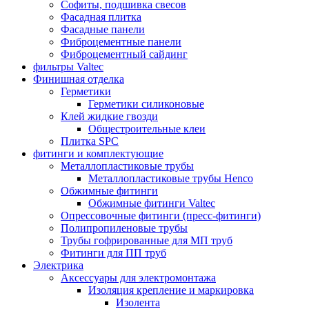
Софиты, подшивка свесов
Фасадная плитка
Фасадные панели
Фиброцементные панели
Фиброцементный сайдинг
фильтры Valtec
Финишная отделка
Герметики
Герметики силиконовые
Клей жидкие гвозди
Общестроительные клеи
Плитка SPC
фитинги и комплектующие
Металлопластиковые трубы
Металлопластиковые трубы Henco
Обжимные фитинги
Обжимные фитинги Valtec
Опрессовочные фитинги (пресс-фитинги)
Полипропиленовые трубы
Трубы гофрированные для МП труб
Фитинги для ПП труб
Электрика
Аксессуары для электромонтажа
Изоляция крепление и маркировка
Изолента