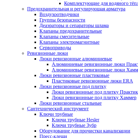
Комплектующие для водяного тёп
Предохранительная и регулирующая арматура
Воздухоотводчики
Группы безопасности
Деаэраторы и сепараторы шлама
Клапаны предохранительные
Клапаны смесительные
Клапаны электромагнитные
Сервоприводы
Ревизионные люки
Люки ревизионные алюминиевые
Алюминиевые ревизионные люки Прак
Алюминиевые ревизионные люки Хамм
Люки ревизионные пластиковые
Пластиковые ревизионные люки ERA
Люки ревизионные под плитку
Люки ревизионные под плитку Практик
Люки ревизионные под плитку Хаммер
Люки ревизионные стальные
Сантехнический инструмент
Ключи трубные
Ключи трубные Hesler
Ключи трубные Зубр
Оборудование для прочистки канализации
Пресс-клещи