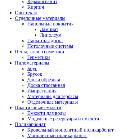
Керамогранит
Кирпич
Оргстекло
Отделочные материалы
Напольные покрытия
Ламинат
Линолеум
Паркетная доска
Потолочные системы
Пены, клеи, герметики
Герметики
Пиломатериалы
Брус
Брусок
Доска обрезная
Доска строганная
Импрегнация
Материалы для террасы
Отделочные материалы
Пластиковые емкости
Емкости для воды
Модульные резервуары и емкости
Поликарбонат
Кровельный монолитный поликарбонат
Монолитный поликарбонат