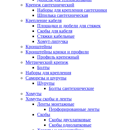
Крепеж сантехнический
Наборы для крепления сантехники
Шпилька сантехническая
Крепление кабеля
Площадки и дюбели для стяжек
Скобы для кабеля
Стяжки кабельные
Хомут-липучка
Кронштейны
Кронштейны крюки и профили
Профиль крепежный
Метрический крепеж
Болты
Наборы для крепления
Саморезы и шурупы
Шурупы
Болты сантехнические
Хомуты
Хомуты скобы и ленты
Ленты монтажные
Перфорированные ленты
Скобы
Скобы двухлапковые
Скобы однолапковые