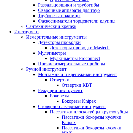
Развальцовщики и трубогибы
Сварочные аппараты для труб
Труборезы ножницы
Фаскосниматели торцеватели клуппы
Сантехнический крепеж
Инструмент
Измерительные инструменты
Детекторы проводки
Детекторы проводки Mastech
Мультиметры
Мультиметры Proconnect
Прочие измерительные приборы
Ручной инструмент
Монтажный и крепежный инструмент
Отвертки
Отвертки КВТ
Режущий инструмент
Бокорезы
Бокорезы Knipex
Столярно-слесарный инструмент
Пассатижи плоскогубцы круглогубцы
Пассатижи бокорезы кусачки
Knipex
Пассатижи бокорезы кусачки