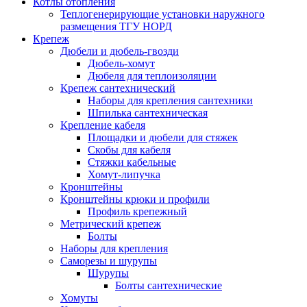
Котлы отопления
Теплогенерирующие установки наружного
размещения ТГУ НОРД
Крепеж
Дюбели и дюбель-гвозди
Дюбель-хомут
Дюбеля для теплоизоляции
Крепеж сантехнический
Наборы для крепления сантехники
Шпилька сантехническая
Крепление кабеля
Площадки и дюбели для стяжек
Скобы для кабеля
Стяжки кабельные
Хомут-липучка
Кронштейны
Кронштейны крюки и профили
Профиль крепежный
Метрический крепеж
Болты
Наборы для крепления
Саморезы и шурупы
Шурупы
Болты сантехнические
Хомуты