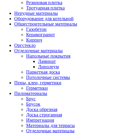
Резиновая плитка
Тротуарная плитка
Нерудные материалы
Оборудование для котельной
Общестроительные материалы
Газобетон
Керамогранит
Кирпич
Оргстекло
Отделочные материалы
Напольные покрытия
Ламинат
Линолеум
Паркетная доска
Потолочные системы
Пены, клеи, герметики
Герметики
Пиломатериалы
Брус
Брусок
Доска обрезная
Доска строганная
Импрегнация
Материалы для террасы
Отделочные материалы