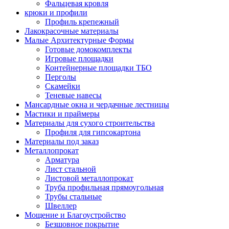
Фальцевая кровля
крюки и профили
Профиль крепежный
Лакокрасочные материалы
Малые Архитектурные Формы
Готовые домокомплекты
Игровые площадки
Контейнерные площадки ТБО
Перголы
Скамейки
Теневые навесы
Мансардные окна и чердачные лестницы
Мастики и праймеры
Материалы для сухого строительства
Профиля для гипсокартона
Материалы под заказ
Металлопрокат
Арматура
Лист стальной
Листовой металлопрокат
Труба профильная прямоугольная
Трубы стальные
Швеллер
Мощение и Благоустройство
Безшовное покрытие