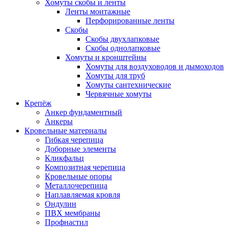
Хомуты скобы и ленты
Ленты монтажные
Перфорированные ленты
Скобы
Скобы двухлапковые
Скобы однолапковые
Хомуты и кронштейны
Хомуты для воздуховодов и дымоходов
Хомуты для труб
Хомуты сантехнические
Червячные хомуты
Крепёж
Анкер фундаментный
Анкеры
Кровельные материалы
Гибкая черепица
Доборные элементы
Кликфальц
Композитная черепица
Кровельные опоры
Металлочерепица
Наплавляемая кровля
Ондулин
ПВХ мембраны
Профнастил