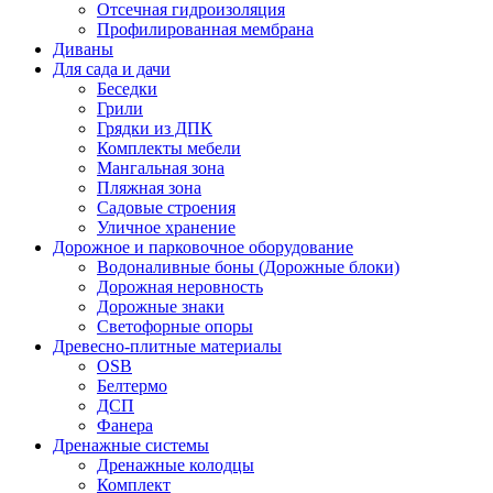
Отсечная гидроизоляция
Профилированная мембрана
Диваны
Для сада и дачи
Беседки
Грили
Грядки из ДПК
Комплекты мебели
Мангальная зона
Пляжная зона
Садовые строения
Уличное хранение
Дорожное и парковочное оборудование
Водоналивные боны (Дорожные блоки)
Дорожная неровность
Дорожные знаки
Светофорные опоры
Древесно-плитные материалы
OSB
Белтермо
ДСП
Фанера
Дренажные системы
Дренажные колодцы
Комплект