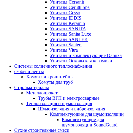
Унитазы Cersanit
Унитазы Cerutti Spa
Унитазы Gesso
Унитазы IDDIS
Унитазы Keramin
Унитазы SANITA
Унитазы Sanita Luxe
Унитазы SANTEK
Унитазы Santeri
Унитазы Vitra
Унитазы и комплектующие Damixa
Унитазы Оскольская керамика
Системы солнечного теплоснабжения
скобы и ленты
Хомуты и кронштейны
Хомуты для труб
Стройматериалы
Металлопрокат
Трубы ВГП и электросварные
Теплоизоляция и шумоизоляция
Шумоизоляция и виброизоляция
Комплектующие для шумоизоляции
Комплектующие для
шумоизоляции SoundGuard
Сухие строительные смеси