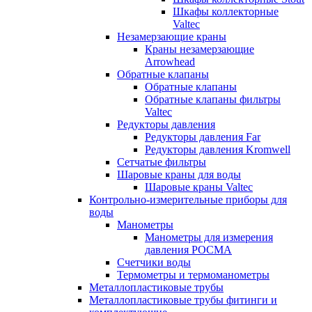
Шкафы коллекторные
Valtec
Незамерзающие краны
Краны незамерзающие
Arrowhead
Обратные клапаны
Обратные клапаны
Обратные клапаны фильтры
Valtec
Редукторы давления
Редукторы давления Far
Редукторы давления Kromwell
Сетчатые фильтры
Шаровые краны для воды
Шаровые краны Valtec
Контрольно-измерительные приборы для
воды
Манометры
Манометры для измерения
давления РОСМА
Счетчики воды
Термометры и термоманометры
Металлопластиковые трубы
Металлопластиковые трубы фитинги и