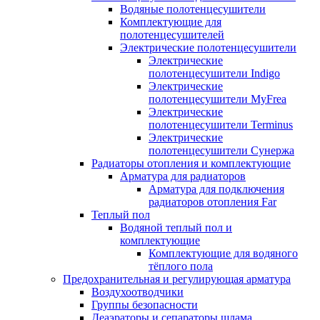
Водяные полотенцесушители
Комплектующие для
полотенцесушителей
Электрические полотенцесушители
Электрические
полотенцесушители Indigo
Электрические
полотенцесушители MyFrea
Электрические
полотенцесушители Terminus
Электрические
полотенцесушители Сунержа
Радиаторы отопления и комплектующие
Арматура для радиаторов
Арматура для подключения
радиаторов отопления Far
Теплый пол
Водяной теплый пол и
комплектующие
Комплектующие для водяного
тёплого пола
Предохранительная и регулирующая арматура
Воздухоотводчики
Группы безопасности
Деаэраторы и сепараторы шлама