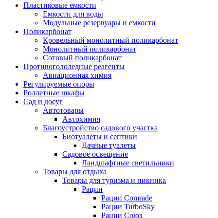
Пластиковые емкости
Емкости для воды
Модульные резервуары и емкости
Поликарбонат
Кровельный монолитный поликарбонат
Монолитный поликарбонат
Сотовый поликарбонат
Противогололедные реагенты
Авиационная химия
Регулируемые опоры
Роллетные шкафы
Сад и досуг
Автотовары
Автохимия
Благоустройство садового участка
Биотуалеты и септики
Дачные туалеты
Садовое освещение
Ландшафтные светильники
Товары для отдыха
Товары для туризма и пикника
Рации
Рации Comrade
Рации TurboSky
Рации Союз