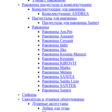
Тумбы с раковиной
Раковины пьедесталы и комплектующие
Комплектующие для раковины
Комплектующие ANDREA
Пьедесталы для раковины
Пьедесталы для раковины Santeri
Раковины
Раковины Am.Pm
Раковины Aquanet
Раковины Cersanit
Раковины Iddis
Раковины Jika
Раковины Kerama Marazzi
Раковины Keramin
Раковины KIROVIT
Раковины Marko
Раковины Melana
Раковины SANITA
Раковины Sanita Luxe
Раковины SANTEK
Раковины Santeri
Сифоны
Смесители и душевое оборудование
Душевые аксессуары
Лейки для душа