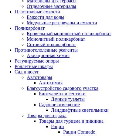
Материалы для террасы
Отделочные материалы
Пластиковые емкости
Емкости для воды
Модульные резервуары и емкости
Поликарбонат
Кровельный монолитный поликарбонат
Монолитный поликарбонат
Сотовый поликарбонат
Противогололедные реагенты
Авиационная химия
Регулируемые опоры
Роллетные шкафы
Сад и досуг
Автотовары
Автохимия
Благоустройство садового участка
Биотуалеты и септики
Дачные туалеты
Садовое освещение
Ландшафтные светильники
Товары для отдыха
Товары для туризма и пикника
Рации
Рации Comrade