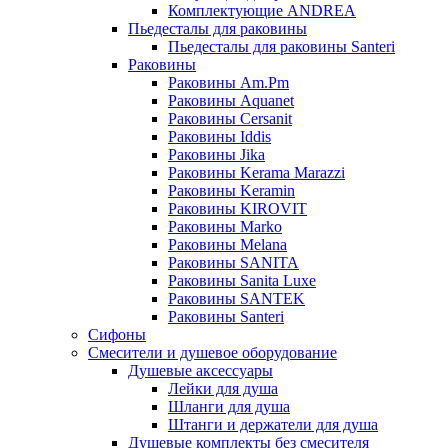
Комплектующие ANDREA
Пьедесталы для раковины
Пьедесталы для раковины Santeri
Раковины
Раковины Am.Pm
Раковины Aquanet
Раковины Cersanit
Раковины Iddis
Раковины Jika
Раковины Kerama Marazzi
Раковины Keramin
Раковины KIROVIT
Раковины Marko
Раковины Melana
Раковины SANITA
Раковины Sanita Luxe
Раковины SANTEK
Раковины Santeri
Сифоны
Смесители и душевое оборудование
Душевые аксессуары
Лейки для душа
Шланги для душа
Штанги и держатели для душа
Душевые комплекты без смесителя