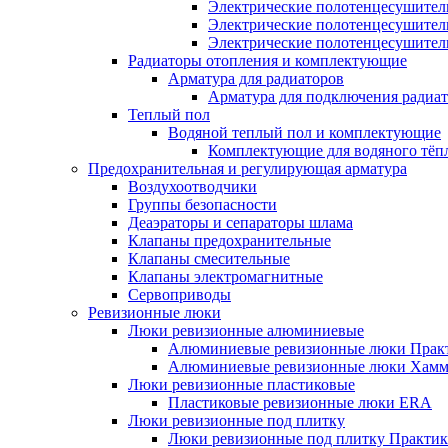
Электрические полотенцесушител
Электрические полотенцесушител
Электрические полотенцесушител
Радиаторы отопления и комплектующие
Арматура для радиаторов
Арматура для подключения радиат
Теплый пол
Водяной теплый пол и комплектующие
Комплектующие для водяного тёп
Предохранительная и регулирующая арматура
Воздухоотводчики
Группы безопасности
Деаэраторы и сепараторы шлама
Клапаны предохранительные
Клапаны смесительные
Клапаны электромагнитные
Сервоприводы
Ревизионные люки
Люки ревизионные алюминиевые
Алюминиевые ревизионные люки Прак
Алюминиевые ревизионные люки Хамм
Люки ревизионные пластиковые
Пластиковые ревизионные люки ERA
Люки ревизионные под плитку
Люки ревизионные под плитку Практик