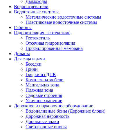
Дымоходы
Водонагреватели
Водосточные системы
Металлические водосточные системы
Пластиковые водосточные системы
Габионы
Гидроизоляция, геотекстиль
Геотекстиль
Отсечная гидроизоляция
Профилированная мембрана
Диваны
Для сада и дачи
Беседки
Грили
Грядки из ДПК
Комплекты мебели
Мангальная зона
Пляжная зона
Садовые строения
Уличное хранение
Дорожное и парковочное оборудование
Водоналивные боны (Дорожные блоки)
Дорожная неровность
Дорожные знаки
Светофорные опоры