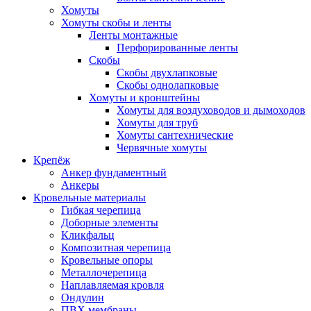
Хомуты
Хомуты скобы и ленты
Ленты монтажные
Перфорированные ленты
Скобы
Скобы двухлапковые
Скобы однолапковые
Хомуты и кронштейны
Хомуты для воздуховодов и дымоходов
Хомуты для труб
Хомуты сантехнические
Червячные хомуты
Крепёж
Анкер фундаментный
Анкеры
Кровельные материалы
Гибкая черепица
Доборные элементы
Кликфальц
Композитная черепица
Кровельные опоры
Металлочерепица
Наплавляемая кровля
Ондулин
ПВХ мембраны