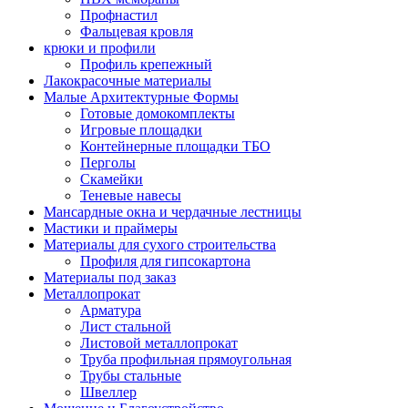
Профнастил
Фальцевая кровля
крюки и профили
Профиль крепежный
Лакокрасочные материалы
Малые Архитектурные Формы
Готовые домокомплекты
Игровые площадки
Контейнерные площадки ТБО
Перголы
Скамейки
Теневые навесы
Мансардные окна и чердачные лестницы
Мастики и праймеры
Материалы для сухого строительства
Профиля для гипсокартона
Материалы под заказ
Металлопрокат
Арматура
Лист стальной
Листовой металлопрокат
Труба профильная прямоугольная
Трубы стальные
Швеллер