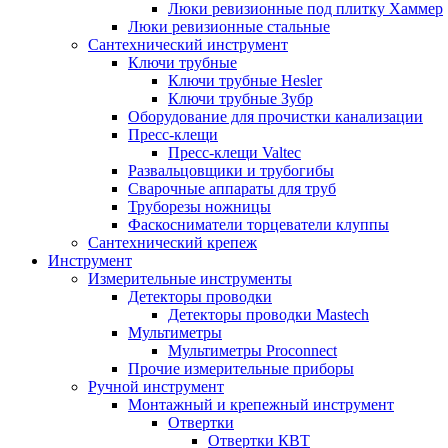
Люки ревизионные под плитку Хаммер
Люки ревизионные стальные
Сантехнический инструмент
Ключи трубные
Ключи трубные Hesler
Ключи трубные Зубр
Оборудование для прочистки канализации
Пресс-клещи
Пресс-клещи Valtec
Развальцовщики и трубогибы
Сварочные аппараты для труб
Труборезы ножницы
Фаскосниматели торцеватели клуппы
Сантехнический крепеж
Инструмент
Измерительные инструменты
Детекторы проводки
Детекторы проводки Mastech
Мультиметры
Мультиметры Proconnect
Прочие измерительные приборы
Ручной инструмент
Монтажный и крепежный инструмент
Отвертки
Отвертки КВТ