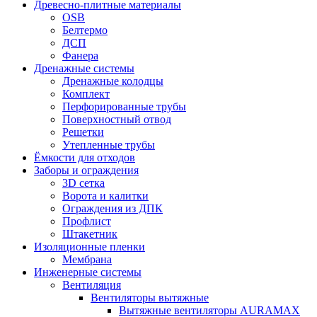
Древесно-плитные материалы
OSB
Белтермо
ДСП
Фанера
Дренажные системы
Дренажные колодцы
Комплект
Перфорированные трубы
Поверхностный отвод
Решетки
Утепленные трубы
Ёмкости для отходов
Заборы и ограждения
3D сетка
Ворота и калитки
Ограждения из ДПК
Профлист
Штакетник
Изоляционные пленки
Мембрана
Инженерные системы
Вентиляция
Вентиляторы вытяжные
Вытяжные вентиляторы AURAMAX