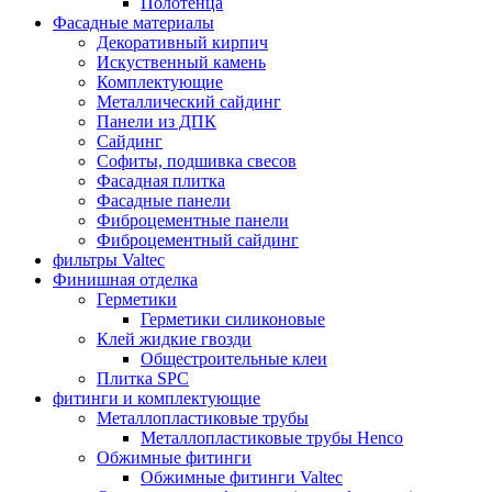
Полотенца
Фасадные материалы
Декоративный кирпич
Искуственный камень
Комплектующие
Металлический сайдинг
Панели из ДПК
Сайдинг
Софиты, подшивка свесов
Фасадная плитка
Фасадные панели
Фиброцементные панели
Фиброцементный сайдинг
фильтры Valtec
Финишная отделка
Герметики
Герметики силиконовые
Клей жидкие гвозди
Общестроительные клеи
Плитка SPC
фитинги и комплектующие
Металлопластиковые трубы
Металлопластиковые трубы Henco
Обжимные фитинги
Обжимные фитинги Valtec