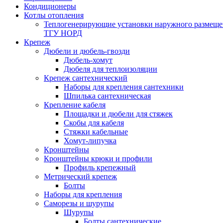
Кондиционеры
Котлы отопления
Теплогенерирующие установки наружного размеще
ТГУ НОРД
Крепеж
Дюбели и дюбель-гвозди
Дюбель-хомут
Дюбеля для теплоизоляции
Крепеж сантехнический
Наборы для крепления сантехники
Шпилька сантехническая
Крепление кабеля
Площадки и дюбели для стяжек
Скобы для кабеля
Стяжки кабельные
Хомут-липучка
Кронштейны
Кронштейны крюки и профили
Профиль крепежный
Метрический крепеж
Болты
Наборы для крепления
Саморезы и шурупы
Шурупы
Болты сантехнические