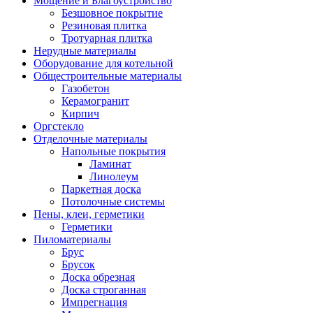
Мощение и Благоустройство
Безшовное покрытие
Резиновая плитка
Тротуарная плитка
Нерудные материалы
Оборудование для котельной
Общестроительные материалы
Газобетон
Керамогранит
Кирпич
Оргстекло
Отделочные материалы
Напольные покрытия
Ламинат
Линолеум
Паркетная доска
Потолочные системы
Пены, клеи, герметики
Герметики
Пиломатериалы
Брус
Брусок
Доска обрезная
Доска строганная
Импрегнация