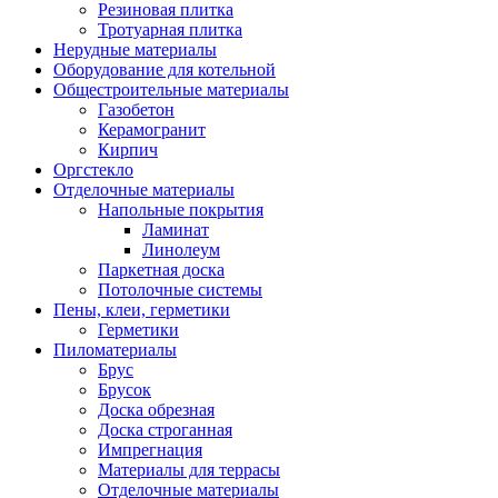
Резиновая плитка
Тротуарная плитка
Нерудные материалы
Оборудование для котельной
Общестроительные материалы
Газобетон
Керамогранит
Кирпич
Оргстекло
Отделочные материалы
Напольные покрытия
Ламинат
Линолеум
Паркетная доска
Потолочные системы
Пены, клеи, герметики
Герметики
Пиломатериалы
Брус
Брусок
Доска обрезная
Доска строганная
Импрегнация
Материалы для террасы
Отделочные материалы