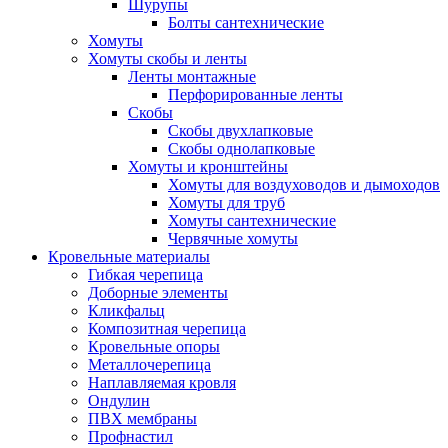
Шурупы
Болты сантехнические
Хомуты
Хомуты скобы и ленты
Ленты монтажные
Перфорированные ленты
Скобы
Скобы двухлапковые
Скобы однолапковые
Хомуты и кронштейны
Хомуты для воздуховодов и дымоходов
Хомуты для труб
Хомуты сантехнические
Червячные хомуты
Кровельные материалы
Гибкая черепица
Доборные элементы
Кликфальц
Композитная черепица
Кровельные опоры
Металлочерепица
Наплавляемая кровля
Ондулин
ПВХ мембраны
Профнастил