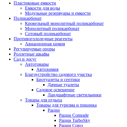
Пластиковые емкости
Емкости для воды
Модульные резервуары и емкости
Поликарбонат
Кровельный монолитный поликарбонат
Монолитный поликарбонат
Сотовый поликарбонат
Противогололедные реагенты
Авиационная химия
Регулируемые опоры
Роллетные шкафы
Сад и досуг
Автотовары
Автохимия
Благоустройство садового участка
Биотуалеты и септики
Дачные туалеты
Садовое освещение
Ландшафтные светильники
Товары для отдыха
Товары для туризма и пикника
Рации
Рации Comrade
Рации TurboSky
Рации Союз