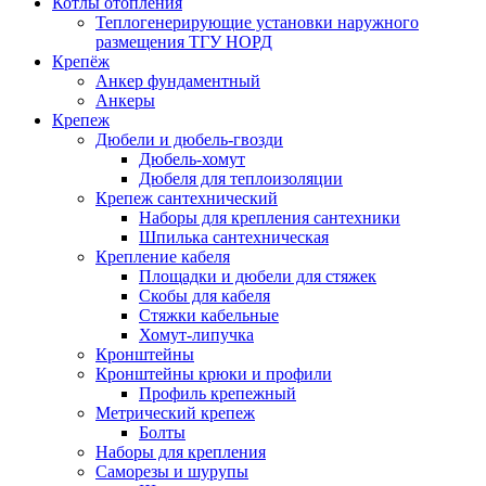
Котлы отопления
Теплогенерирующие установки наружного
размещения ТГУ НОРД
Крепёж
Анкер фундаментный
Анкеры
Крепеж
Дюбели и дюбель-гвозди
Дюбель-хомут
Дюбеля для теплоизоляции
Крепеж сантехнический
Наборы для крепления сантехники
Шпилька сантехническая
Крепление кабеля
Площадки и дюбели для стяжек
Скобы для кабеля
Стяжки кабельные
Хомут-липучка
Кронштейны
Кронштейны крюки и профили
Профиль крепежный
Метрический крепеж
Болты
Наборы для крепления
Саморезы и шурупы