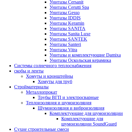
Унитазы Cersanit
Унитазы Cerutti Spa
Унитазы Gesso
Унитазы IDDIS
Унитазы Keramin
Унитазы SANITA
Унитазы Sanita Luxe
Унитазы SANTEK
Унитазы Santeri
Унитазы Vitra
Унитазы и комплектующие Damixa
Унитазы Оскольская керамика
Системы солнечного теплоснабжения
скобы и ленты
Хомуты и кронштейны
Хомуты для труб
Стройматериалы
Металлопрокат
Трубы ВГП и электросварные
Теплоизоляция и шумоизоляция
Шумоизоляция и виброизоляция
Комплектующие для шумоизоляции
Комплектующие для
шумоизоляции SoundGuard
Сухие строительные смеси