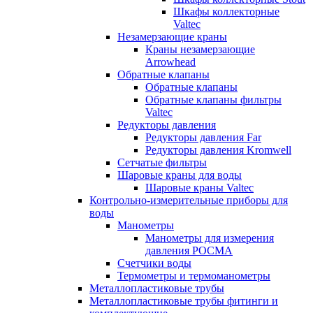
Шкафы коллекторные
Valtec
Незамерзающие краны
Краны незамерзающие
Arrowhead
Обратные клапаны
Обратные клапаны
Обратные клапаны фильтры
Valtec
Редукторы давления
Редукторы давления Far
Редукторы давления Kromwell
Сетчатые фильтры
Шаровые краны для воды
Шаровые краны Valtec
Контрольно-измерительные приборы для
воды
Манометры
Манометры для измерения
давления РОСМА
Счетчики воды
Термометры и термоманометры
Металлопластиковые трубы
Металлопластиковые трубы фитинги и