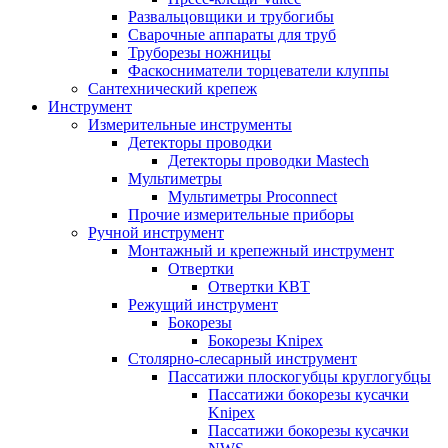
Развальцовщики и трубогибы
Сварочные аппараты для труб
Труборезы ножницы
Фаскосниматели торцеватели клуппы
Сантехнический крепеж
Инструмент
Измерительные инструменты
Детекторы проводки
Детекторы проводки Mastech
Мультиметры
Мультиметры Proconnect
Прочие измерительные приборы
Ручной инструмент
Монтажный и крепежный инструмент
Отвертки
Отвертки КВТ
Режущий инструмент
Бокорезы
Бокорезы Knipex
Столярно-слесарный инструмент
Пассатижи плоскогубцы круглогубцы
Пассатижи бокорезы кусачки
Knipex
Пассатижи бокорезы кусачки