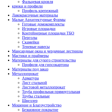
Фальцевая кровля
крюки и профили
Профиль крепежный
Лакокрасочные материалы
Малые Архитектурные Формы
Готовые домокомплекты
Игровые площадки
Контейнерные площадки ТБО
Перголы
Скамейки
Теневые навесы
Мансардные окна и чердачные лестницы
Мастики и праймеры
Материалы для сухого строительства
Профиля для гипсокартона
Материалы под заказ
Металлопрокат
Арматура
Лист стальной
Листовой металлопрокат
Труба профильная прямоугольная
Трубы стальные
Швеллер
Мощение и Благоустройство
Безшовное покрытие