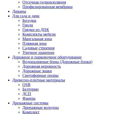
Отсечная гидроизоляция
Профилированная мембрана
Диваны
Для сада и дачи
Беседки
Грили
Грядки из ДПК
Комплекты мебели
Мангальная зона
Пляжная зона
Садовые строения
Уличное хранение
Дорожное и парковочное оборудование
Водоналивные боны (Дорожные блоки)
Дорожная неровность
Дорожные знаки
Светофорные опоры
Древесно-плитные материалы
OSB
Белтермо
ДСП
Фанера
Дренажные системы
Дренажные колодцы
Комплект