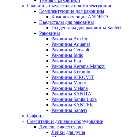
Тумбы с раковиной
Раковины пьедесталы и комплектующие
Комплектующие для раковины
Комплектующие ANDREA
Пьедесталы для раковины
Пьедесталы для раковины Santeri
Раковины
Раковины Am.Pm
Раковины Aquanet
Раковины Cersanit
Раковины Iddis
Раковины Jika
Раковины Kerama Marazzi
Раковины Keramin
Раковины KIROVIT
Раковины Marko
Раковины Melana
Раковины SANITA
Раковины Sanita Luxe
Раковины SANTEK
Раковины Santeri
Сифоны
Смесители и душевое оборудование
Душевые аксессуары
Лейки для душа