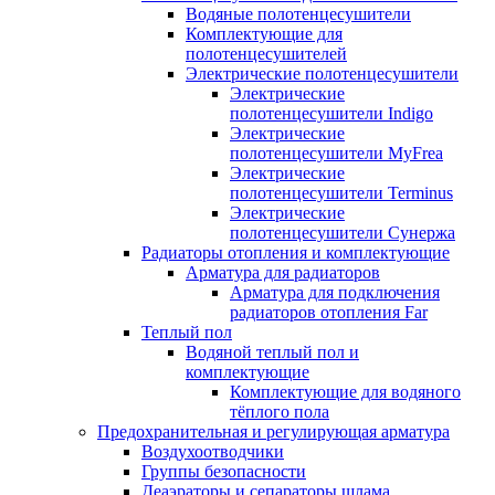
Водяные полотенцесушители
Комплектующие для
полотенцесушителей
Электрические полотенцесушители
Электрические
полотенцесушители Indigo
Электрические
полотенцесушители MyFrea
Электрические
полотенцесушители Terminus
Электрические
полотенцесушители Сунержа
Радиаторы отопления и комплектующие
Арматура для радиаторов
Арматура для подключения
радиаторов отопления Far
Теплый пол
Водяной теплый пол и
комплектующие
Комплектующие для водяного
тёплого пола
Предохранительная и регулирующая арматура
Воздухоотводчики
Группы безопасности
Деаэраторы и сепараторы шлама