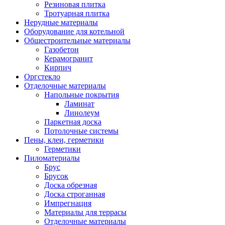
Резиновая плитка
Тротуарная плитка
Нерудные материалы
Оборудование для котельной
Общестроительные материалы
Газобетон
Керамогранит
Кирпич
Оргстекло
Отделочные материалы
Напольные покрытия
Ламинат
Линолеум
Паркетная доска
Потолочные системы
Пены, клеи, герметики
Герметики
Пиломатериалы
Брус
Брусок
Доска обрезная
Доска строганная
Импрегнация
Материалы для террасы
Отделочные материалы