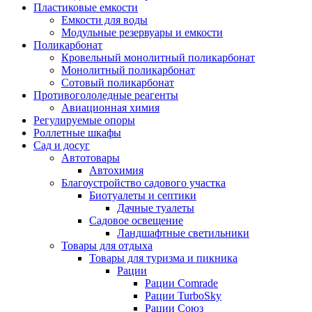
Пластиковые емкости
Емкости для воды
Модульные резервуары и емкости
Поликарбонат
Кровельный монолитный поликарбонат
Монолитный поликарбонат
Сотовый поликарбонат
Противогололедные реагенты
Авиационная химия
Регулируемые опоры
Роллетные шкафы
Сад и досуг
Автотовары
Автохимия
Благоустройство садового участка
Биотуалеты и септики
Дачные туалеты
Садовое освещение
Ландшафтные светильники
Товары для отдыха
Товары для туризма и пикника
Рации
Рации Comrade
Рации TurboSky
Рации Союз