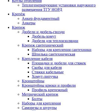
Котлы отопления
Теплогенерирующие установки наружного
размещения ТГУ НОРД
Крепёж
Анкер фундаментный
Анкеры
Крепеж
Дюбели и дюбель-гвозди
Дюбель-хомут
Дюбеля для теплоизоляции
Крепеж сантехнический
Наборы для крепления сантехники
Шпилька сантехническая
Крепление кабеля
Площадки и дюбели для стяжек
Скобы для кабеля
Стяжки кабельные
Хомут-липучка
Кронштейны
Кронштейны крюки и профили
Профиль крепежный
Метрический крепеж
Болты
Наборы для крепления
Саморезы и шурупы