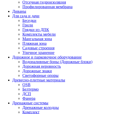
Отсечная гидроизоляция
Профилированная мембрана
Диваны
Для сада и дачи
Беседки
Грили
Грядки из ДПК
Комплекты мебели
Мангальная зона
Пляжная зона
Садовые строения
Уличное хранение
Дорожное и парковочное оборудование
Водоналивные боны (Дорожные блоки)
Дорожная неровность
Дорожные знаки
Светофорные опоры
Древесно-плитные материалы
OSB
Белтермо
ДСП
Фанера
Дренажные системы
Дренажные колодцы
Комплект