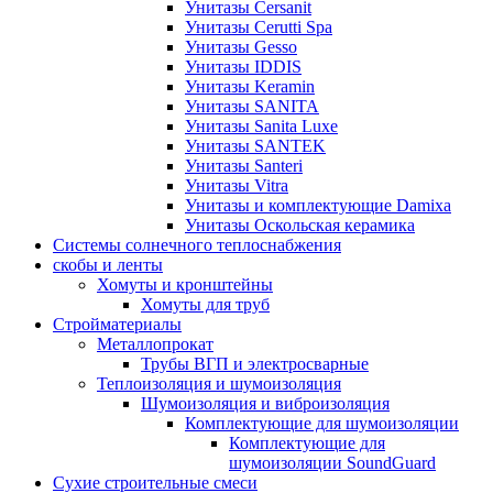
Унитазы Cersanit
Унитазы Cerutti Spa
Унитазы Gesso
Унитазы IDDIS
Унитазы Keramin
Унитазы SANITA
Унитазы Sanita Luxe
Унитазы SANTEK
Унитазы Santeri
Унитазы Vitra
Унитазы и комплектующие Damixa
Унитазы Оскольская керамика
Системы солнечного теплоснабжения
скобы и ленты
Хомуты и кронштейны
Хомуты для труб
Стройматериалы
Металлопрокат
Трубы ВГП и электросварные
Теплоизоляция и шумоизоляция
Шумоизоляция и виброизоляция
Комплектующие для шумоизоляции
Комплектующие для
шумоизоляции SoundGuard
Сухие строительные смеси