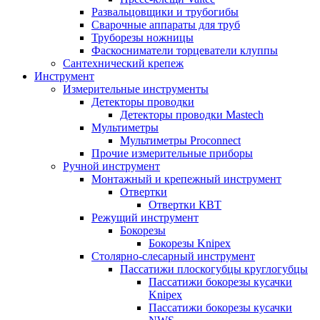
Развальцовщики и трубогибы
Сварочные аппараты для труб
Труборезы ножницы
Фаскосниматели торцеватели клуппы
Сантехнический крепеж
Инструмент
Измерительные инструменты
Детекторы проводки
Детекторы проводки Mastech
Мультиметры
Мультиметры Proconnect
Прочие измерительные приборы
Ручной инструмент
Монтажный и крепежный инструмент
Отвертки
Отвертки КВТ
Режущий инструмент
Бокорезы
Бокорезы Knipex
Столярно-слесарный инструмент
Пассатижи плоскогубцы круглогубцы
Пассатижи бокорезы кусачки
Knipex
Пассатижи бокорезы кусачки