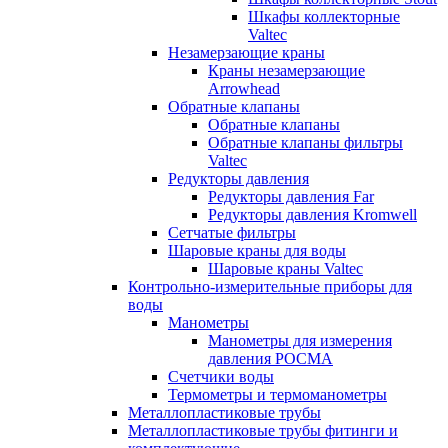
Шкафы коллекторные
Valtec
Незамерзающие краны
Краны незамерзающие
Arrowhead
Обратные клапаны
Обратные клапаны
Обратные клапаны фильтры
Valtec
Редукторы давления
Редукторы давления Far
Редукторы давления Kromwell
Сетчатые фильтры
Шаровые краны для воды
Шаровые краны Valtec
Контрольно-измерительные приборы для
воды
Манометры
Манометры для измерения
давления РОСМА
Счетчики воды
Термометры и термоманометры
Металлопластиковые трубы
Металлопластиковые трубы фитинги и