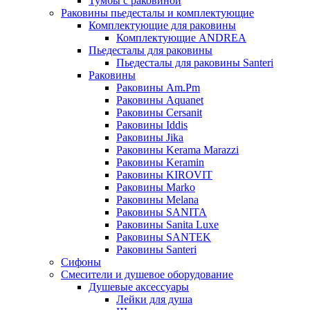
Тумбы с раковиной
Раковины пьедесталы и комплектующие
Комплектующие для раковины
Комплектующие ANDREA
Пьедесталы для раковины
Пьедесталы для раковины Santeri
Раковины
Раковины Am.Pm
Раковины Aquanet
Раковины Cersanit
Раковины Iddis
Раковины Jika
Раковины Kerama Marazzi
Раковины Keramin
Раковины KIROVIT
Раковины Marko
Раковины Melana
Раковины SANITA
Раковины Sanita Luxe
Раковины SANTEK
Раковины Santeri
Сифоны
Смесители и душевое оборудование
Душевые аксессуары
Лейки для душа