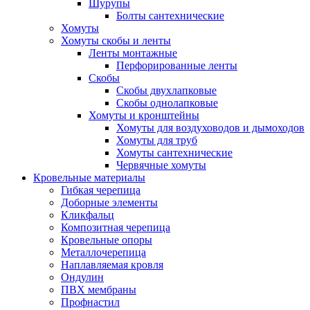
Шурупы
Болты сантехнические
Хомуты
Хомуты скобы и ленты
Ленты монтажные
Перфорированные ленты
Скобы
Скобы двухлапковые
Скобы однолапковые
Хомуты и кронштейны
Хомуты для воздуховодов и дымоходов
Хомуты для труб
Хомуты сантехнические
Червячные хомуты
Кровельные материалы
Гибкая черепица
Доборные элементы
Кликфальц
Композитная черепица
Кровельные опоры
Металлочерепица
Наплавляемая кровля
Ондулин
ПВХ мембраны
Профнастил