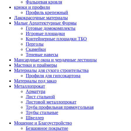
Фальцевая кровля
крюки и профили
Профиль крепежный
Лакокрасочные материалы
Малые Архитектурные Формы
Готовые домокомплекты
Игровые площадки
Контейнерные площадки ТБО
Перголы
Скамейки
Теневые навесы
Мансардные окна и чердачные лестницы
Мастики и праймеры
Материалы для сухого строительства
Профиля для гипсокартона
Материалы под заказ
Металлопрокат
Арматура
Лист стальной
Листовой металлопрокат
Труба профильная прямоугольная
Трубы стальные
Швеллер
Мощение и Благоустройство
Безшовное покрытие