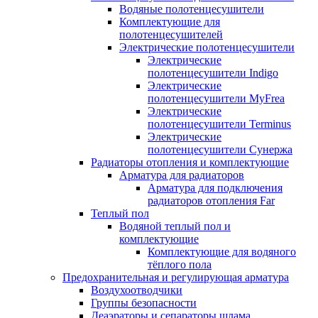
Водяные полотенцесушители
Комплектующие для
полотенцесушителей
Электрические полотенцесушители
Электрические
полотенцесушители Indigo
Электрические
полотенцесушители MyFrea
Электрические
полотенцесушители Terminus
Электрические
полотенцесушители Сунержа
Радиаторы отопления и комплектующие
Арматура для радиаторов
Арматура для подключения
радиаторов отопления Far
Теплый пол
Водяной теплый пол и
комплектующие
Комплектующие для водяного
тёплого пола
Предохранительная и регулирующая арматура
Воздухоотводчики
Группы безопасности
Деаэраторы и сепараторы шлама