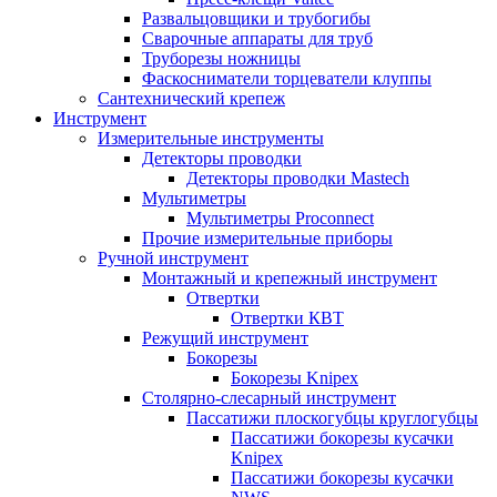
Развальцовщики и трубогибы
Сварочные аппараты для труб
Труборезы ножницы
Фаскосниматели торцеватели клуппы
Сантехнический крепеж
Инструмент
Измерительные инструменты
Детекторы проводки
Детекторы проводки Mastech
Мультиметры
Мультиметры Proconnect
Прочие измерительные приборы
Ручной инструмент
Монтажный и крепежный инструмент
Отвертки
Отвертки КВТ
Режущий инструмент
Бокорезы
Бокорезы Knipex
Столярно-слесарный инструмент
Пассатижи плоскогубцы круглогубцы
Пассатижи бокорезы кусачки
Knipex
Пассатижи бокорезы кусачки