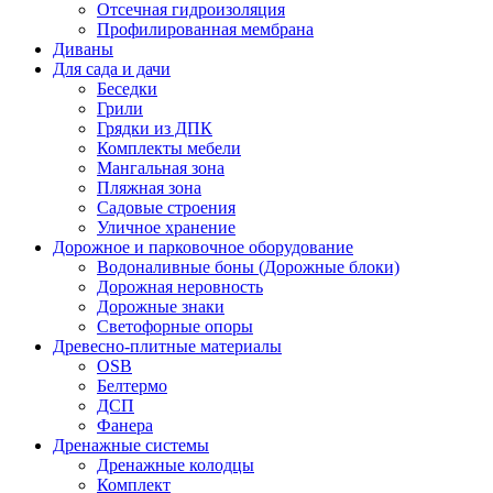
Отсечная гидроизоляция
Профилированная мембрана
Диваны
Для сада и дачи
Беседки
Грили
Грядки из ДПК
Комплекты мебели
Мангальная зона
Пляжная зона
Садовые строения
Уличное хранение
Дорожное и парковочное оборудование
Водоналивные боны (Дорожные блоки)
Дорожная неровность
Дорожные знаки
Светофорные опоры
Древесно-плитные материалы
OSB
Белтермо
ДСП
Фанера
Дренажные системы
Дренажные колодцы
Комплект