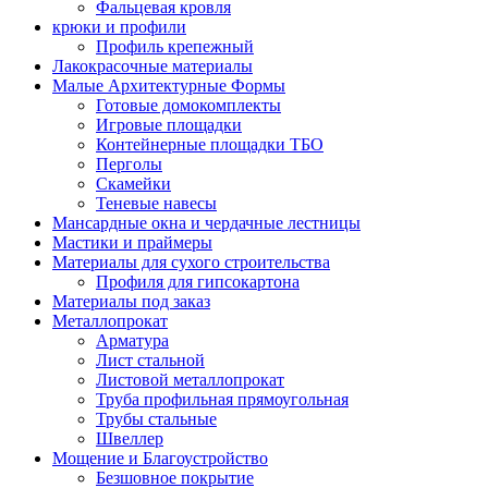
Фальцевая кровля
крюки и профили
Профиль крепежный
Лакокрасочные материалы
Малые Архитектурные Формы
Готовые домокомплекты
Игровые площадки
Контейнерные площадки ТБО
Перголы
Скамейки
Теневые навесы
Мансардные окна и чердачные лестницы
Мастики и праймеры
Материалы для сухого строительства
Профиля для гипсокартона
Материалы под заказ
Металлопрокат
Арматура
Лист стальной
Листовой металлопрокат
Труба профильная прямоугольная
Трубы стальные
Швеллер
Мощение и Благоустройство
Безшовное покрытие