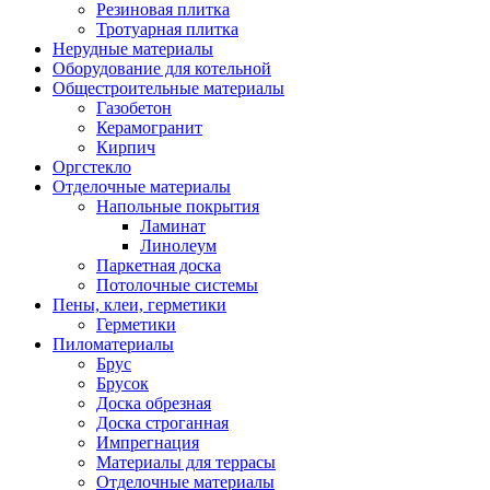
Резиновая плитка
Тротуарная плитка
Нерудные материалы
Оборудование для котельной
Общестроительные материалы
Газобетон
Керамогранит
Кирпич
Оргстекло
Отделочные материалы
Напольные покрытия
Ламинат
Линолеум
Паркетная доска
Потолочные системы
Пены, клеи, герметики
Герметики
Пиломатериалы
Брус
Брусок
Доска обрезная
Доска строганная
Импрегнация
Материалы для террасы
Отделочные материалы