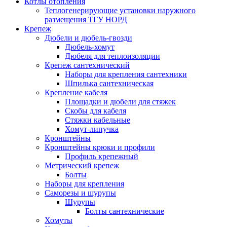
Котлы отопления
Теплогенерирующие установки наружного
размещения ТГУ НОРД
Крепеж
Дюбели и дюбель-гвозди
Дюбель-хомут
Дюбеля для теплоизоляции
Крепеж сантехнический
Наборы для крепления сантехники
Шпилька сантехническая
Крепление кабеля
Площадки и дюбели для стяжек
Скобы для кабеля
Стяжки кабельные
Хомут-липучка
Кронштейны
Кронштейны крюки и профили
Профиль крепежный
Метрический крепеж
Болты
Наборы для крепления
Саморезы и шурупы
Шурупы
Болты сантехнические
Хомуты