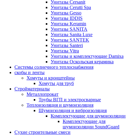
Унитазы Cersanit
Унитазы Cerutti Spa
Унитазы Gesso
Унитазы IDDIS
Унитазы Keramin
Унитазы SANITA
Унитазы Sanita Luxe
Унитазы SANTEK
Унитазы Santeri
Унитазы Vitra
Унитазы и комплектующие Damixa
Унитазы Оскольская керамика
Системы солнечного теплоснабжения
скобы и ленты
Хомуты и кронштейны
Хомуты для труб
Стройматериалы
Металлопрокат
Трубы ВГП и электросварные
Теплоизоляция и шумоизоляция
Шумоизоляция и виброизоляция
Комплектующие для шумоизоляции
Комплектующие для
шумоизоляции SoundGuard
Сухие строительные смеси