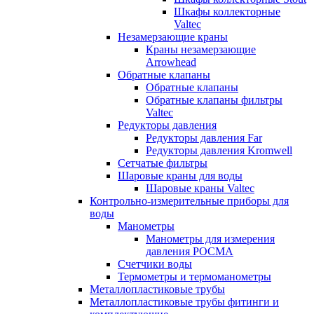
Шкафы коллекторные
Valtec
Незамерзающие краны
Краны незамерзающие
Arrowhead
Обратные клапаны
Обратные клапаны
Обратные клапаны фильтры
Valtec
Редукторы давления
Редукторы давления Far
Редукторы давления Kromwell
Сетчатые фильтры
Шаровые краны для воды
Шаровые краны Valtec
Контрольно-измерительные приборы для
воды
Манометры
Манометры для измерения
давления РОСМА
Счетчики воды
Термометры и термоманометры
Металлопластиковые трубы
Металлопластиковые трубы фитинги и