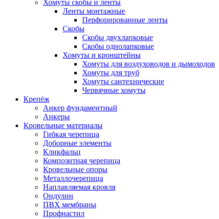
Хомуты скобы и ленты
Ленты монтажные
Перфорированные ленты
Скобы
Скобы двухлапковые
Скобы однолапковые
Хомуты и кронштейны
Хомуты для воздуховодов и дымоходов
Хомуты для труб
Хомуты сантехнические
Червячные хомуты
Крепёж
Анкер фундаментный
Анкеры
Кровельные материалы
Гибкая черепица
Доборные элементы
Кликфальц
Композитная черепица
Кровельные опоры
Металлочерепица
Наплавляемая кровля
Ондулин
ПВХ мембраны
Профнастил