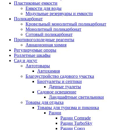
Пластиковые емкости
Емкости для воды
Модульные резервуары и емкости
Поликарбонат
Кровельный монолитный поликарбонат
Монолитный поликарбонат
Сотовый поликарбонат
Противогололедные реагенты
Авиационная химия
Регулируемые опоры
Роллетные шкафы
Сад и досуг
Автотовары
Автохимия
Благоустройство садового участка
Биотуалеты и септики
Дачные туалеты
Садовое освещение
Ландшафтные светильники
Товары для отдыха
Товары для туризма и пикника
Рации
Рации Comrade
Рации TurboSky
Рации Союз