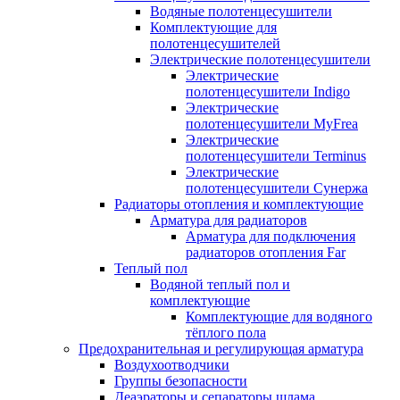
Водяные полотенцесушители
Комплектующие для
полотенцесушителей
Электрические полотенцесушители
Электрические
полотенцесушители Indigo
Электрические
полотенцесушители MyFrea
Электрические
полотенцесушители Terminus
Электрические
полотенцесушители Сунержа
Радиаторы отопления и комплектующие
Арматура для радиаторов
Арматура для подключения
радиаторов отопления Far
Теплый пол
Водяной теплый пол и
комплектующие
Комплектующие для водяного
тёплого пола
Предохранительная и регулирующая арматура
Воздухоотводчики
Группы безопасности
Деаэраторы и сепараторы шлама