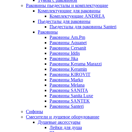
Тумбы с раковиной
Раковины пьедесталы и комплектующие
Комплектующие для раковины
Комплектующие ANDREA
Пьедесталы для раковины
Пьедесталы для раковины Santeri
Раковины
Раковины Am.Pm
Раковины Aquanet
Раковины Cersanit
Раковины Iddis
Раковины Jika
Раковины Kerama Marazzi
Раковины Keramin
Раковины KIROVIT
Раковины Marko
Раковины Melana
Раковины SANITA
Раковины Sanita Luxe
Раковины SANTEK
Раковины Santeri
Сифоны
Смесители и душевое оборудование
Душевые аксессуары
Лейки для душа