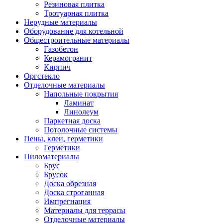
Резиновая плитка
Тротуарная плитка
Нерудные материалы
Оборудование для котельной
Общестроительные материалы
Газобетон
Керамогранит
Кирпич
Оргстекло
Отделочные материалы
Напольные покрытия
Ламинат
Линолеум
Паркетная доска
Потолочные системы
Пены, клеи, герметики
Герметики
Пиломатериалы
Брус
Брусок
Доска обрезная
Доска строганная
Импрегнация
Материалы для террасы
Отделочные материалы