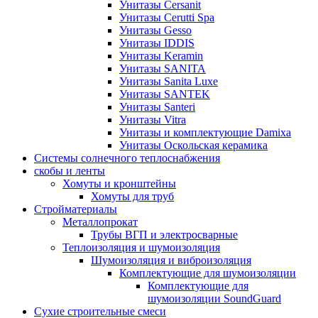
Унитазы Cersanit
Унитазы Cerutti Spa
Унитазы Gesso
Унитазы IDDIS
Унитазы Keramin
Унитазы SANITA
Унитазы Sanita Luxe
Унитазы SANTEK
Унитазы Santeri
Унитазы Vitra
Унитазы и комплектующие Damixa
Унитазы Оскольская керамика
Системы солнечного теплоснабжения
скобы и ленты
Хомуты и кронштейны
Хомуты для труб
Стройматериалы
Металлопрокат
Трубы ВГП и электросварные
Теплоизоляция и шумоизоляция
Шумоизоляция и виброизоляция
Комплектующие для шумоизоляции
Комплектующие для
шумоизоляции SoundGuard
Сухие строительные смеси