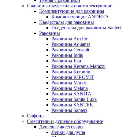
Тумбы с раковиной
Раковины пьедесталы и комплектующие
Комплектующие для раковины
Комплектующие ANDREA
Пьедесталы для раковины
Пьедесталы для раковины Santeri
Раковины
Раковины Am.Pm
Раковины Aquanet
Раковины Cersanit
Раковины Iddis
Раковины Jika
Раковины Kerama Marazzi
Раковины Keramin
Раковины KIROVIT
Раковины Marko
Раковины Melana
Раковины SANITA
Раковины Sanita Luxe
Раковины SANTEK
Раковины Santeri
Сифоны
Смесители и душевое оборудование
Душевые аксессуары
Лейки для душа