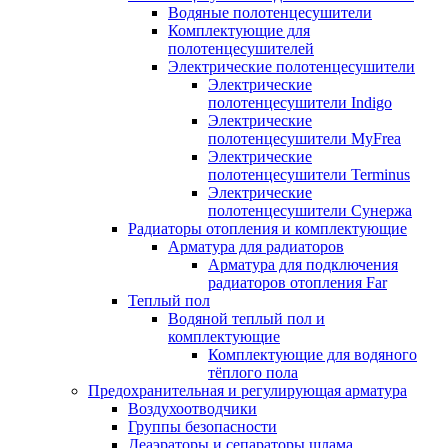
Водяные полотенцесушители
Комплектующие для
полотенцесушителей
Электрические полотенцесушители
Электрические
полотенцесушители Indigo
Электрические
полотенцесушители MyFrea
Электрические
полотенцесушители Terminus
Электрические
полотенцесушители Сунержа
Радиаторы отопления и комплектующие
Арматура для радиаторов
Арматура для подключения
радиаторов отопления Far
Теплый пол
Водяной теплый пол и
комплектующие
Комплектующие для водяного
тёплого пола
Предохранительная и регулирующая арматура
Воздухоотводчики
Группы безопасности
Деаэраторы и сепараторы шлама