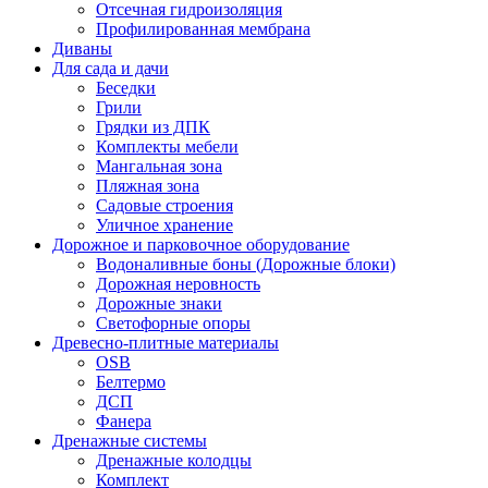
Отсечная гидроизоляция
Профилированная мембрана
Диваны
Для сада и дачи
Беседки
Грили
Грядки из ДПК
Комплекты мебели
Мангальная зона
Пляжная зона
Садовые строения
Уличное хранение
Дорожное и парковочное оборудование
Водоналивные боны (Дорожные блоки)
Дорожная неровность
Дорожные знаки
Светофорные опоры
Древесно-плитные материалы
OSB
Белтермо
ДСП
Фанера
Дренажные системы
Дренажные колодцы
Комплект