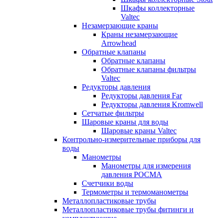
Шкафы коллекторные
Valtec
Незамерзающие краны
Краны незамерзающие
Arrowhead
Обратные клапаны
Обратные клапаны
Обратные клапаны фильтры
Valtec
Редукторы давления
Редукторы давления Far
Редукторы давления Kromwell
Сетчатые фильтры
Шаровые краны для воды
Шаровые краны Valtec
Контрольно-измерительные приборы для
воды
Манометры
Манометры для измерения
давления РОСМА
Счетчики воды
Термометры и термоманометры
Металлопластиковые трубы
Металлопластиковые трубы фитинги и