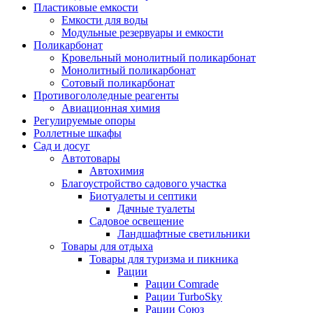
Пластиковые емкости
Емкости для воды
Модульные резервуары и емкости
Поликарбонат
Кровельный монолитный поликарбонат
Монолитный поликарбонат
Сотовый поликарбонат
Противогололедные реагенты
Авиационная химия
Регулируемые опоры
Роллетные шкафы
Сад и досуг
Автотовары
Автохимия
Благоустройство садового участка
Биотуалеты и септики
Дачные туалеты
Садовое освещение
Ландшафтные светильники
Товары для отдыха
Товары для туризма и пикника
Рации
Рации Comrade
Рации TurboSky
Рации Союз