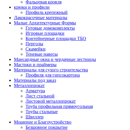
Фальцевая кровля
крюки и профили
Профиль крепежный
Лакокрасочные материалы
Малые Архитектурные Формы
Готовые домокомплекты
Игровые площадки
Контейнерные площадки ТБО
Перголы
Скамейки
Теневые навесы
Мансардные окна и чердачные лестницы
Мастики и праймеры
Материалы для сухого строительства
Профиля для гипсокартона
Материалы под заказ
Металлопрокат
Арматура
Лист стальной
Листовой металлопрокат
Труба профильная прямоугольная
Трубы стальные
Швеллер
Мощение и Благоустройство
Безшовное покрытие