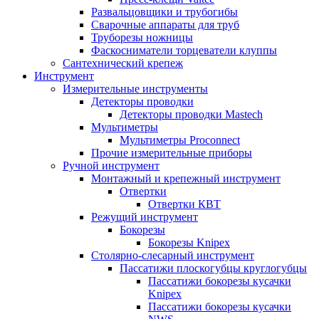
Развальцовщики и трубогибы
Сварочные аппараты для труб
Труборезы ножницы
Фаскосниматели торцеватели клуппы
Сантехнический крепеж
Инструмент
Измерительные инструменты
Детекторы проводки
Детекторы проводки Mastech
Мультиметры
Мультиметры Proconnect
Прочие измерительные приборы
Ручной инструмент
Монтажный и крепежный инструмент
Отвертки
Отвертки КВТ
Режущий инструмент
Бокорезы
Бокорезы Knipex
Столярно-слесарный инструмент
Пассатижи плоскогубцы круглогубцы
Пассатижи бокорезы кусачки
Knipex
Пассатижи бокорезы кусачки