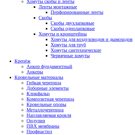
Хомуты скобы и ленты
Ленты монтажные
Перфорированные ленты
Скобы
Скобы двухлапковые
Скобы однолапковые
Хомуты и кронштейны
Хомуты для воздуховодов и дымоходов
Хомуты для труб
Хомуты сантехнические
Червячные хомуты
Крепёж
Анкер фундаментный
Анкеры
Кровельные материалы
Гибкая черепица
Доборные элементы
Кликфальц
Композитная черепица
Кровельные опоры
Металлочерепица
Наплавляемая кровля
Ондулин
ПВХ мембраны
Профнастил