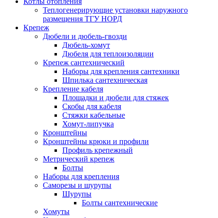
Котлы отопления
Теплогенерирующие установки наружного
размещения ТГУ НОРД
Крепеж
Дюбели и дюбель-гвозди
Дюбель-хомут
Дюбеля для теплоизоляции
Крепеж сантехнический
Наборы для крепления сантехники
Шпилька сантехническая
Крепление кабеля
Площадки и дюбели для стяжек
Скобы для кабеля
Стяжки кабельные
Хомут-липучка
Кронштейны
Кронштейны крюки и профили
Профиль крепежный
Метрический крепеж
Болты
Наборы для крепления
Саморезы и шурупы
Шурупы
Болты сантехнические
Хомуты