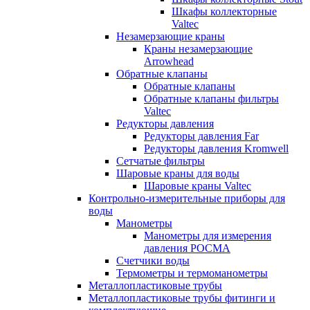
Шкафы коллекторные
Valtec
Незамерзающие краны
Краны незамерзающие
Arrowhead
Обратные клапаны
Обратные клапаны
Обратные клапаны фильтры
Valtec
Редукторы давления
Редукторы давления Far
Редукторы давления Kromwell
Сетчатые фильтры
Шаровые краны для воды
Шаровые краны Valtec
Контрольно-измерительные приборы для
воды
Манометры
Манометры для измерения
давления РОСМА
Счетчики воды
Термометры и термоманометры
Металлопластиковые трубы
Металлопластиковые трубы фитинги и