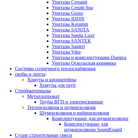
Унитазы Cersanit
Унитазы Cerutti Spa
Унитазы Gesso
Унитазы IDDIS
Унитазы Keramin
Унитазы SANITA
Унитазы Sanita Luxe
Унитазы SANTEK
Унитазы Santeri
Унитазы Vitra
Унитазы и комплектующие Damixa
Унитазы Оскольская керамика
Системы солнечного теплоснабжения
скобы и ленты
Хомуты и кронштейны
Хомуты для труб
Стройматериалы
Металлопрокат
Трубы ВГП и электросварные
Теплоизоляция и шумоизоляция
Шумоизоляция и виброизоляция
Комплектующие для шумоизоляции
Комплектующие для
шумоизоляции SoundGuard
Сухие строительные смеси