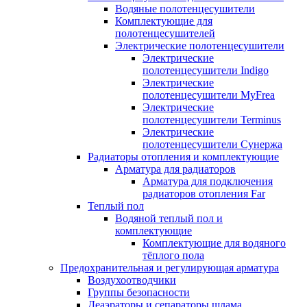
Водяные полотенцесушители
Комплектующие для
полотенцесушителей
Электрические полотенцесушители
Электрические
полотенцесушители Indigo
Электрические
полотенцесушители MyFrea
Электрические
полотенцесушители Terminus
Электрические
полотенцесушители Сунержа
Радиаторы отопления и комплектующие
Арматура для радиаторов
Арматура для подключения
радиаторов отопления Far
Теплый пол
Водяной теплый пол и
комплектующие
Комплектующие для водяного
тёплого пола
Предохранительная и регулирующая арматура
Воздухоотводчики
Группы безопасности
Деаэраторы и сепараторы шлама