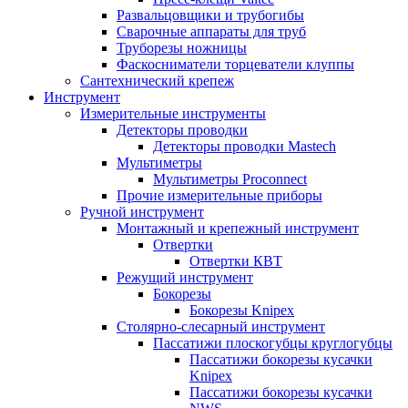
Развальцовщики и трубогибы
Сварочные аппараты для труб
Труборезы ножницы
Фаскосниматели торцеватели клуппы
Сантехнический крепеж
Инструмент
Измерительные инструменты
Детекторы проводки
Детекторы проводки Mastech
Мультиметры
Мультиметры Proconnect
Прочие измерительные приборы
Ручной инструмент
Монтажный и крепежный инструмент
Отвертки
Отвертки КВТ
Режущий инструмент
Бокорезы
Бокорезы Knipex
Столярно-слесарный инструмент
Пассатижи плоскогубцы круглогубцы
Пассатижи бокорезы кусачки
Knipex
Пассатижи бокорезы кусачки