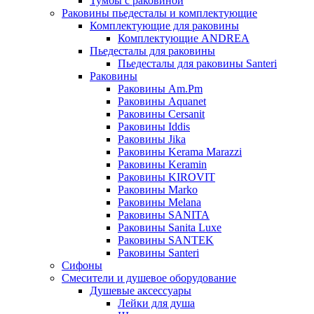
Тумбы с раковиной
Раковины пьедесталы и комплектующие
Комплектующие для раковины
Комплектующие ANDREA
Пьедесталы для раковины
Пьедесталы для раковины Santeri
Раковины
Раковины Am.Pm
Раковины Aquanet
Раковины Cersanit
Раковины Iddis
Раковины Jika
Раковины Kerama Marazzi
Раковины Keramin
Раковины KIROVIT
Раковины Marko
Раковины Melana
Раковины SANITA
Раковины Sanita Luxe
Раковины SANTEK
Раковины Santeri
Сифоны
Смесители и душевое оборудование
Душевые аксессуары
Лейки для душа