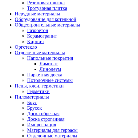
Резиновая плитка
Тротуарная плитка
Нерудные материалы
Оборудование для котельной
Общестроительные материалы
Газобетон
Керамогранит
Кирпич
Оргстекло
Отделочные материалы
Напольные покрытия
Ламинат
Линолеум
Паркетная доска
Потолочные системы
Пены, клеи, герметики
Герметики
Пиломатериалы
Брус
Брусок
Доска обрезная
Доска строганная
Импрегнация
Материалы для террасы
Отделочные материалы