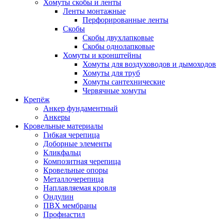
Хомуты скобы и ленты
Ленты монтажные
Перфорированные ленты
Скобы
Скобы двухлапковые
Скобы однолапковые
Хомуты и кронштейны
Хомуты для воздуховодов и дымоходов
Хомуты для труб
Хомуты сантехнические
Червячные хомуты
Крепёж
Анкер фундаментный
Анкеры
Кровельные материалы
Гибкая черепица
Доборные элементы
Кликфальц
Композитная черепица
Кровельные опоры
Металлочерепица
Наплавляемая кровля
Ондулин
ПВХ мембраны
Профнастил