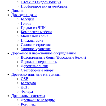
Отсечная гидроизоляция
Профилированная мембрана
Диваны
Для сада и дачи
Беседки
Грили
Грядки из ДПК
Комплекты мебели
Мангальная зона
Пляжная зона
Садовые строения
Уличное хранение
Дорожное и парковочное оборудование
Водоналивные боны (Дорожные блоки)
Дорожная неровность
Дорожные знаки
Светофорные опоры
Древесно-плитные материалы
OSB
Белтермо
ДСП
Фанера
Дренажные системы
Дренажные колодцы
Комплект