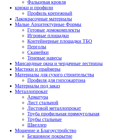
Фальцевая кровля
крюки и профили
Профиль крепежный
Лакокрасочные материалы
Малые Архитектурные Формы
Готовые домокомплекты
Игровые площадки
Контейнерные площадки ТБО
Перголы
Скамейки
Теневые навесы
Мансардные окна и чердачные лестницы
Мастики и праймеры
Материалы для сухого строительства
Профиля для гипсокартона
Материалы под заказ
Металлопрокат
Арматура
Лист стальной
Листовой металлопрокат
Труба профильная прямоугольная
Трубы стальные
Швеллер
Мощение и Благоустройство
Безшовное покрытие