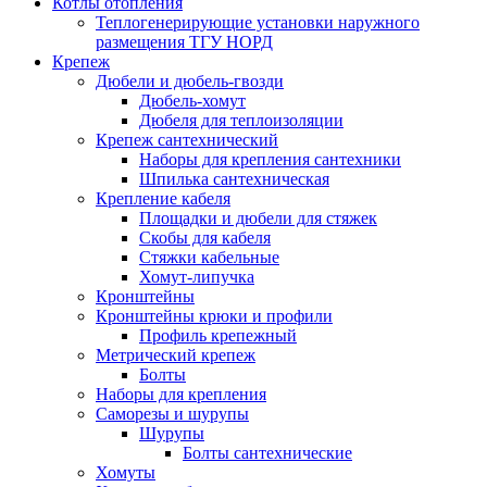
Котлы отопления
Теплогенерирующие установки наружного
размещения ТГУ НОРД
Крепеж
Дюбели и дюбель-гвозди
Дюбель-хомут
Дюбеля для теплоизоляции
Крепеж сантехнический
Наборы для крепления сантехники
Шпилька сантехническая
Крепление кабеля
Площадки и дюбели для стяжек
Скобы для кабеля
Стяжки кабельные
Хомут-липучка
Кронштейны
Кронштейны крюки и профили
Профиль крепежный
Метрический крепеж
Болты
Наборы для крепления
Саморезы и шурупы
Шурупы
Болты сантехнические
Хомуты