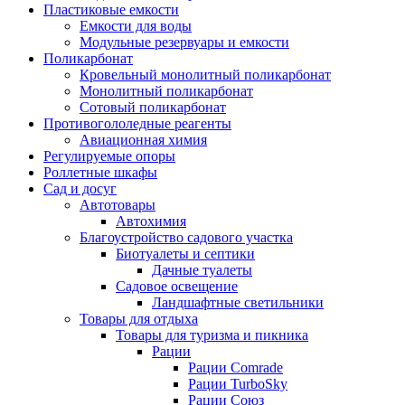
Пластиковые емкости
Емкости для воды
Модульные резервуары и емкости
Поликарбонат
Кровельный монолитный поликарбонат
Монолитный поликарбонат
Сотовый поликарбонат
Противогололедные реагенты
Авиационная химия
Регулируемые опоры
Роллетные шкафы
Сад и досуг
Автотовары
Автохимия
Благоустройство садового участка
Биотуалеты и септики
Дачные туалеты
Садовое освещение
Ландшафтные светильники
Товары для отдыха
Товары для туризма и пикника
Рации
Рации Comrade
Рации TurboSky
Рации Союз