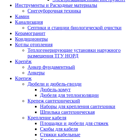
Инструменты и Расходные материалы
Снегоуборочная техника
Камин
Канализация
Септики и станции биологической очистки
Керамогранит
Кондиционеры
Котлы отопления
Теплогенерирующие установки наружного
размещения ТГУ НОРД
Крепёж
Анкер фундаментный
Анкеры
Крепеж
Дюбели и дюбель-гвозди
Дюбель-хомут
Дюбеля для теплоизоляции
Крепеж сантехнический
Наборы для крепления сантехники
Шпилька сантехническая
Крепление кабеля
Площадки и дюбели для стяжек
Скобы для кабеля
Стяжки кабельные