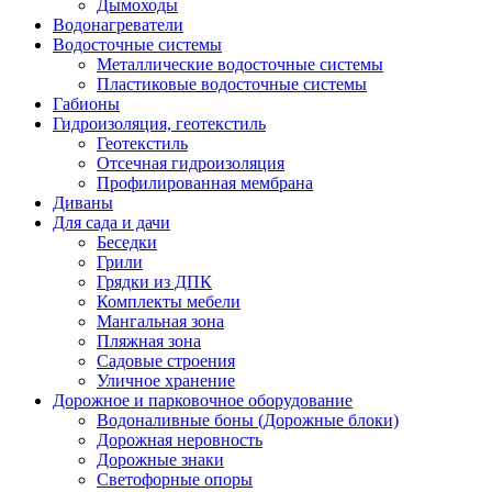
Дымоходы
Водонагреватели
Водосточные системы
Металлические водосточные системы
Пластиковые водосточные системы
Габионы
Гидроизоляция, геотекстиль
Геотекстиль
Отсечная гидроизоляция
Профилированная мембрана
Диваны
Для сада и дачи
Беседки
Грили
Грядки из ДПК
Комплекты мебели
Мангальная зона
Пляжная зона
Садовые строения
Уличное хранение
Дорожное и парковочное оборудование
Водоналивные боны (Дорожные блоки)
Дорожная неровность
Дорожные знаки
Светофорные опоры