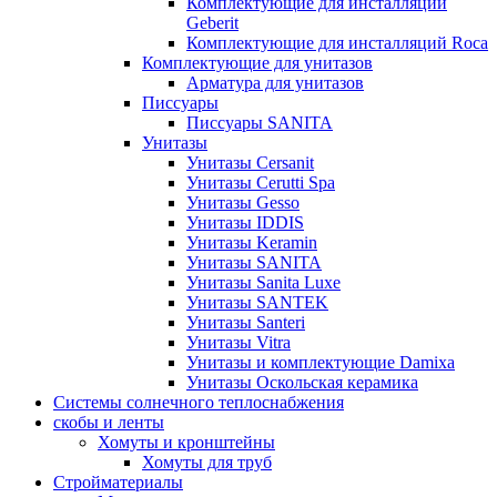
Комплектующие для инсталляций
Geberit
Комплектующие для инсталляций Roca
Комплектующие для унитазов
Арматура для унитазов
Писсуары
Писсуары SANITA
Унитазы
Унитазы Cersanit
Унитазы Cerutti Spa
Унитазы Gesso
Унитазы IDDIS
Унитазы Keramin
Унитазы SANITA
Унитазы Sanita Luxe
Унитазы SANTEK
Унитазы Santeri
Унитазы Vitra
Унитазы и комплектующие Damixa
Унитазы Оскольская керамика
Системы солнечного теплоснабжения
скобы и ленты
Хомуты и кронштейны
Хомуты для труб
Стройматериалы