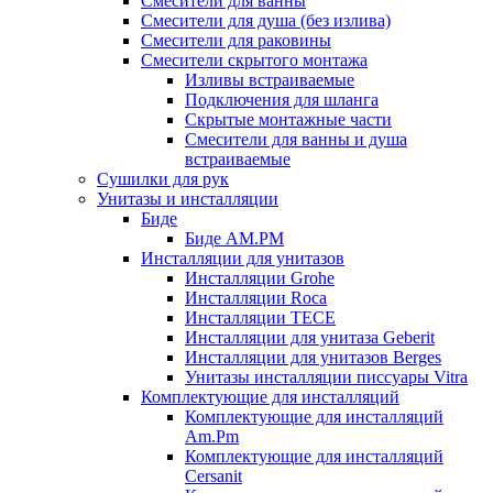
Смесители для ванны
Смесители для душа (без излива)
Смесители для раковины
Смесители скрытого монтажа
Изливы встраиваемые
Подключения для шланга
Скрытые монтажные части
Смесители для ванны и душа
встраиваемые
Сушилки для рук
Унитазы и инсталляции
Биде
Биде AM.PM
Инсталляции для унитазов
Инсталляции Grohe
Инсталляции Roca
Инсталляции TECE
Инсталляции для унитаза Geberit
Инсталляции для унитазов Berges
Унитазы инсталляции писсуары Vitra
Комплектующие для инсталляций
Комплектующие для инсталляций
Am.Pm
Комплектующие для инсталляций
Cersanit