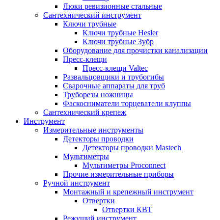
Люки ревизионные стальные
Сантехнический инструмент
Ключи трубные
Ключи трубные Hesler
Ключи трубные Зубр
Оборудование для прочистки канализации
Пресс-клещи
Пресс-клещи Valtec
Развальцовщики и трубогибы
Сварочные аппараты для труб
Труборезы ножницы
Фаскосниматели торцеватели клуппы
Сантехнический крепеж
Инструмент
Измерительные инструменты
Детекторы проводки
Детекторы проводки Mastech
Мультиметры
Мультиметры Proconnect
Прочие измерительные приборы
Ручной инструмент
Монтажный и крепежный инструмент
Отвертки
Отвертки КВТ
Режущий инструмент