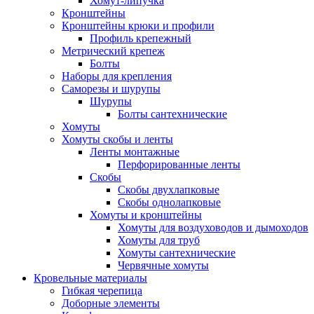
Хомут-липучка
Кронштейны
Кронштейны крюки и профили
Профиль крепежный
Метрический крепеж
Болты
Наборы для крепления
Саморезы и шурупы
Шурупы
Болты сантехнические
Хомуты
Хомуты скобы и ленты
Ленты монтажные
Перфорированные ленты
Скобы
Скобы двухлапковые
Скобы однолапковые
Хомуты и кронштейны
Хомуты для воздуховодов и дымоходов
Хомуты для труб
Хомуты сантехнические
Червячные хомуты
Кровельные материалы
Гибкая черепица
Доборные элементы