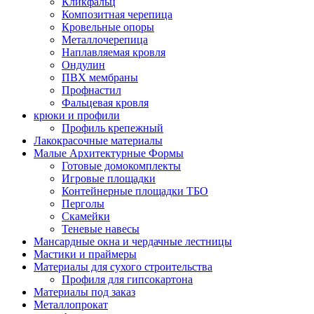
Кликфальц
Композитная черепица
Кровельные опоры
Металлочерепица
Наплавляемая кровля
Ондулин
ПВХ мембраны
Профнастил
Фальцевая кровля
крюки и профили
Профиль крепежный
Лакокрасочные материалы
Малые Архитектурные Формы
Готовые домокомплекты
Игровые площадки
Контейнерные площадки ТБО
Перголы
Скамейки
Теневые навесы
Мансардные окна и чердачные лестницы
Мастики и праймеры
Материалы для сухого строительства
Профиля для гипсокартона
Материалы под заказ
Металлопрокат