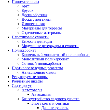
Пиломатериалы
Брус
Брусок
Доска обрезная
Доска строганная
Импрегнация
Материалы для террасы
Отделочные материалы
Пластиковые емкости
Емкости для воды
Модульные резервуары и емкости
Поликарбонат
Кровельный монолитный поликарбонат
Монолитный поликарбонат
Сотовый поликарбонат
Противогололедные реагенты
Авиационная химия
Регулируемые опоры
Роллетные шкафы
Сад и досуг
Автотовары
Автохимия
Благоустройство садового участка
Биотуалеты и септики
Дачные туалеты