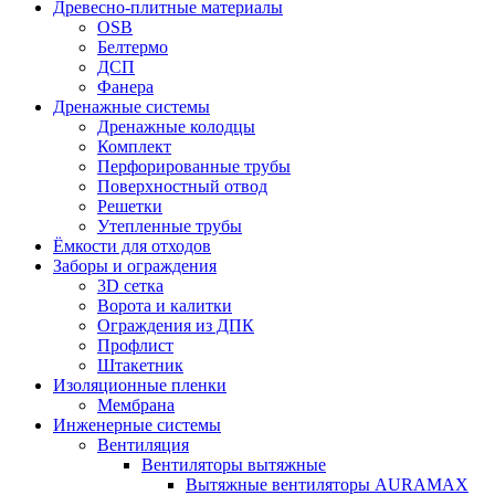
Древесно-плитные материалы
OSB
Белтермо
ДСП
Фанера
Дренажные системы
Дренажные колодцы
Комплект
Перфорированные трубы
Поверхностный отвод
Решетки
Утепленные трубы
Ёмкости для отходов
Заборы и ограждения
3D сетка
Ворота и калитки
Ограждения из ДПК
Профлист
Штакетник
Изоляционные пленки
Мембрана
Инженерные системы
Вентиляция
Вентиляторы вытяжные
Вытяжные вентиляторы AURAMAX