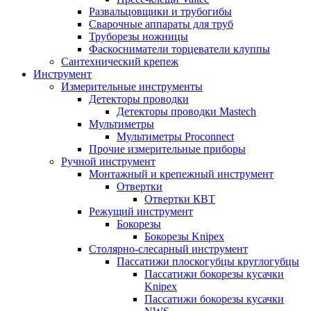
Развальцовщики и трубогибы
Сварочные аппараты для труб
Труборезы ножницы
Фаскосниматели торцеватели клуппы
Сантехнический крепеж
Инструмент
Измерительные инструменты
Детекторы проводки
Детекторы проводки Mastech
Мультиметры
Мультиметры Proconnect
Прочие измерительные приборы
Ручной инструмент
Монтажный и крепежный инструмент
Отвертки
Отвертки КВТ
Режущий инструмент
Бокорезы
Бокорезы Knipex
Столярно-слесарный инструмент
Пассатижи плоскогубцы круглогубцы
Пассатижи бокорезы кусачки
Knipex
Пассатижи бокорезы кусачки