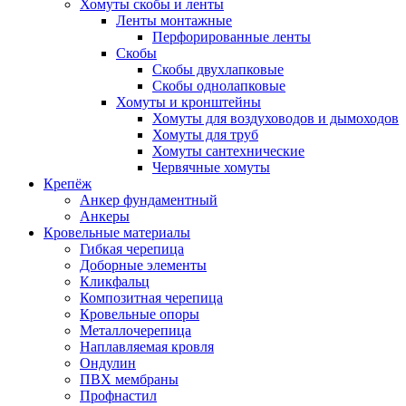
Хомуты скобы и ленты
Ленты монтажные
Перфорированные ленты
Скобы
Скобы двухлапковые
Скобы однолапковые
Хомуты и кронштейны
Хомуты для воздуховодов и дымоходов
Хомуты для труб
Хомуты сантехнические
Червячные хомуты
Крепёж
Анкер фундаментный
Анкеры
Кровельные материалы
Гибкая черепица
Доборные элементы
Кликфальц
Композитная черепица
Кровельные опоры
Металлочерепица
Наплавляемая кровля
Ондулин
ПВХ мембраны
Профнастил