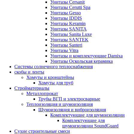
Унитазы Cersanit
Унитазы Cerutti Spa
Унитазы Gesso
Унитазы IDDIS
Унитазы Keramin
Унитазы SANITA
Унитазы Sanita Luxe
Унитазы SANTEK
Унитазы Santeri
Унитазы Vitra
Унитазы и комплектующие Damixa
Унитазы Оскольская керамика
Системы солнечного теплоснабжения
скобы и ленты
Хомуты и кронштейны
Хомуты для труб
Стройматериалы
Металлопрокат
Трубы ВГП и электросварные
Теплоизоляция и шумоизоляция
Шумоизоляция и виброизоляция
Комплектующие для шумоизоляции
Комплектующие для
шумоизоляции SoundGuard
Сухие строительные смеси