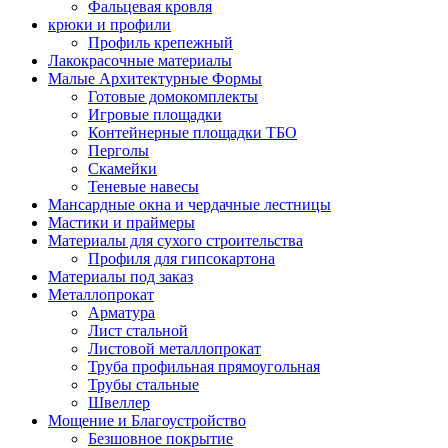
Фальцевая кровля
крюки и профили
Профиль крепежный
Лакокрасочные материалы
Малые Архитектурные Формы
Готовые домокомплекты
Игровые площадки
Контейнерные площадки ТБО
Перголы
Скамейки
Теневые навесы
Мансардные окна и чердачные лестницы
Мастики и праймеры
Материалы для сухого строительства
Профиля для гипсокартона
Материалы под заказ
Металлопрокат
Арматура
Лист стальной
Листовой металлопрокат
Труба профильная прямоугольная
Трубы стальные
Швеллер
Мощение и Благоустройство
Безшовное покрытие