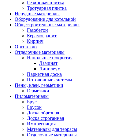
Резиновая плитка
Тротуарная плитка
Нерудные материалы
Оборудование для котельной
Общестроительные материалы
Газобетон
Керамогранит
Кирпич
Оргстекло
Отделочные материалы
Напольные покрытия
Ламинат
Линолеум
Паркетная доска
Потолочные системы
Пены, клеи, герметики
Герметики
Пиломатериалы
Брус
Брусок
Доска обрезная
Доска строганная
Импрегнация
Материалы для террасы
Отделочные материалы