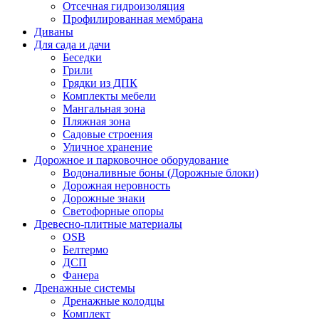
Отсечная гидроизоляция
Профилированная мембрана
Диваны
Для сада и дачи
Беседки
Грили
Грядки из ДПК
Комплекты мебели
Мангальная зона
Пляжная зона
Садовые строения
Уличное хранение
Дорожное и парковочное оборудование
Водоналивные боны (Дорожные блоки)
Дорожная неровность
Дорожные знаки
Светофорные опоры
Древесно-плитные материалы
OSB
Белтермо
ДСП
Фанера
Дренажные системы
Дренажные колодцы
Комплект