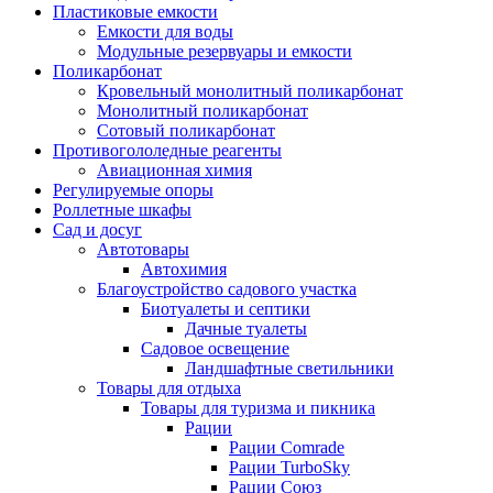
Пластиковые емкости
Емкости для воды
Модульные резервуары и емкости
Поликарбонат
Кровельный монолитный поликарбонат
Монолитный поликарбонат
Сотовый поликарбонат
Противогололедные реагенты
Авиационная химия
Регулируемые опоры
Роллетные шкафы
Сад и досуг
Автотовары
Автохимия
Благоустройство садового участка
Биотуалеты и септики
Дачные туалеты
Садовое освещение
Ландшафтные светильники
Товары для отдыха
Товары для туризма и пикника
Рации
Рации Comrade
Рации TurboSky
Рации Союз