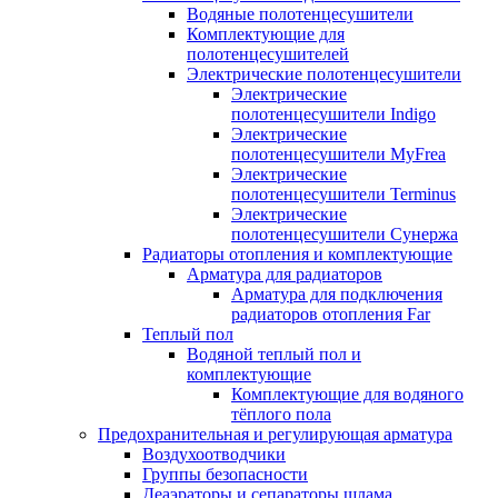
Водяные полотенцесушители
Комплектующие для
полотенцесушителей
Электрические полотенцесушители
Электрические
полотенцесушители Indigo
Электрические
полотенцесушители MyFrea
Электрические
полотенцесушители Terminus
Электрические
полотенцесушители Сунержа
Радиаторы отопления и комплектующие
Арматура для радиаторов
Арматура для подключения
радиаторов отопления Far
Теплый пол
Водяной теплый пол и
комплектующие
Комплектующие для водяного
тёплого пола
Предохранительная и регулирующая арматура
Воздухоотводчики
Группы безопасности
Деаэраторы и сепараторы шлама