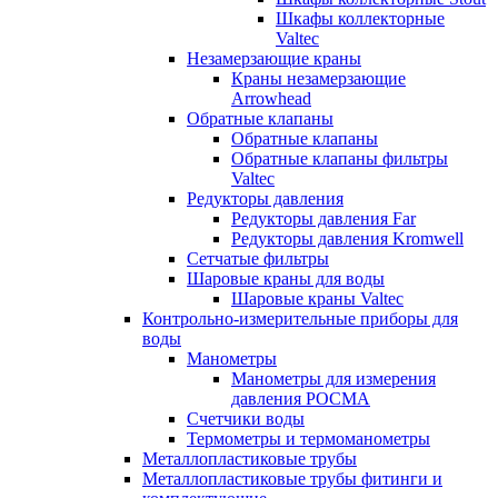
Шкафы коллекторные
Valtec
Незамерзающие краны
Краны незамерзающие
Arrowhead
Обратные клапаны
Обратные клапаны
Обратные клапаны фильтры
Valtec
Редукторы давления
Редукторы давления Far
Редукторы давления Kromwell
Сетчатые фильтры
Шаровые краны для воды
Шаровые краны Valtec
Контрольно-измерительные приборы для
воды
Манометры
Манометры для измерения
давления РОСМА
Счетчики воды
Термометры и термоманометры
Металлопластиковые трубы
Металлопластиковые трубы фитинги и