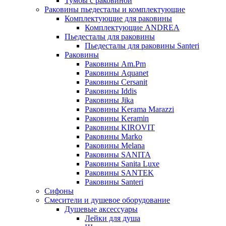
Тумбы с раковиной
Раковины пьедесталы и комплектующие
Комплектующие для раковины
Комплектующие ANDREA
Пьедесталы для раковины
Пьедесталы для раковины Santeri
Раковины
Раковины Am.Pm
Раковины Aquanet
Раковины Cersanit
Раковины Iddis
Раковины Jika
Раковины Kerama Marazzi
Раковины Keramin
Раковины KIROVIT
Раковины Marko
Раковины Melana
Раковины SANITA
Раковины Sanita Luxe
Раковины SANTEK
Раковины Santeri
Сифоны
Смесители и душевое оборудование
Душевые аксессуары
Лейки для душа