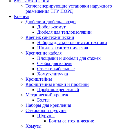
Котлы отопления
Теплогенерирующие установки наружного
размещения ТГУ НОРД
Крепеж
Дюбели и дюбель-гвозди
Дюбель-хомут
Дюбеля для теплоизоляции
Крепеж сантехнический
Наборы для крепления сантехники
Шпилька сантехническая
Крепление кабеля
Площадки и дюбели для стяжек
Скобы для кабеля
Стяжки кабельные
Хомут-липучка
Кронштейны
Кронштейны крюки и профили
Профиль крепежный
Метрический крепеж
Болты
Наборы для крепления
Саморезы и шурупы
Шурупы
Болты сантехнические
Хомуты