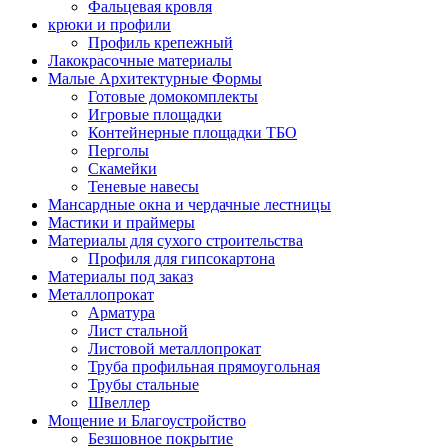
Фальцевая кровля
крюки и профили
Профиль крепежный
Лакокрасочные материалы
Малые Архитектурные Формы
Готовые домокомплекты
Игровые площадки
Контейнерные площадки ТБО
Перголы
Скамейки
Теневые навесы
Мансардные окна и чердачные лестницы
Мастики и праймеры
Материалы для сухого строительства
Профиля для гипсокартона
Материалы под заказ
Металлопрокат
Арматура
Лист стальной
Листовой металлопрокат
Труба профильная прямоугольная
Трубы стальные
Швеллер
Мощение и Благоустройство
Безшовное покрытие