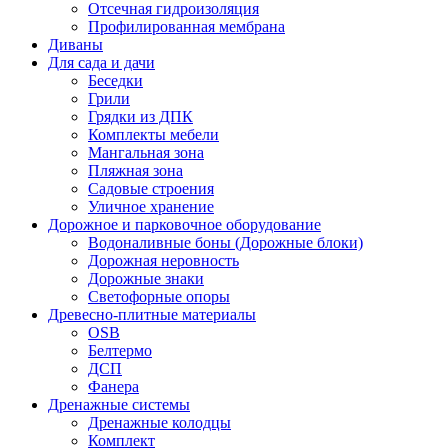
Отсечная гидроизоляция
Профилированная мембрана
Диваны
Для сада и дачи
Беседки
Грили
Грядки из ДПК
Комплекты мебели
Мангальная зона
Пляжная зона
Садовые строения
Уличное хранение
Дорожное и парковочное оборудование
Водоналивные боны (Дорожные блоки)
Дорожная неровность
Дорожные знаки
Светофорные опоры
Древесно-плитные материалы
OSB
Белтермо
ДСП
Фанера
Дренажные системы
Дренажные колодцы
Комплект