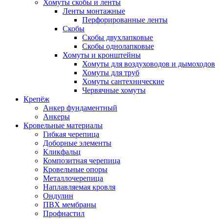
Хомуты скобы и ленты
Ленты монтажные
Перфорированные ленты
Скобы
Скобы двухлапковые
Скобы однолапковые
Хомуты и кронштейны
Хомуты для воздуховодов и дымоходов
Хомуты для труб
Хомуты сантехнические
Червячные хомуты
Крепёж
Анкер фундаментный
Анкеры
Кровельные материалы
Гибкая черепица
Доборные элементы
Кликфальц
Композитная черепица
Кровельные опоры
Металлочерепица
Наплавляемая кровля
Ондулин
ПВХ мембраны
Профнастил