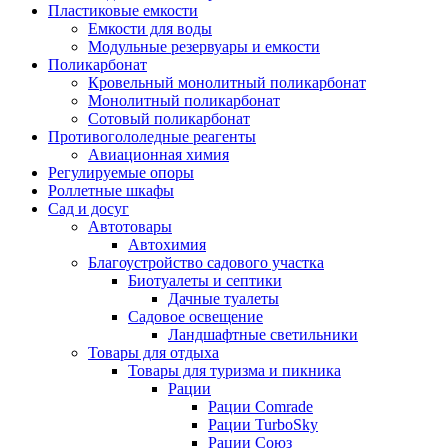
Пластиковые емкости
Емкости для воды
Модульные резервуары и емкости
Поликарбонат
Кровельный монолитный поликарбонат
Монолитный поликарбонат
Сотовый поликарбонат
Противогололедные реагенты
Авиационная химия
Регулируемые опоры
Роллетные шкафы
Сад и досуг
Автотовары
Автохимия
Благоустройство садового участка
Биотуалеты и септики
Дачные туалеты
Садовое освещение
Ландшафтные светильники
Товары для отдыха
Товары для туризма и пикника
Рации
Рации Comrade
Рации TurboSky
Рации Союз