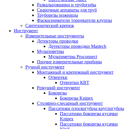
Развальцовщики и трубогибы
Сварочные аппараты для труб
Труборезы ножницы
Фаскосниматели торцеватели клуппы
Сантехнический крепеж
Инструмент
Измерительные инструменты
Детекторы проводки
Детекторы проводки Mastech
Мультиметры
Мультиметры Proconnect
Прочие измерительные приборы
Ручной инструмент
Монтажный и крепежный инструмент
Отвертки
Отвертки КВТ
Режущий инструмент
Бокорезы
Бокорезы Knipex
Столярно-слесарный инструмент
Пассатижи плоскогубцы круглогубцы
Пассатижи бокорезы кусачки
Knipex
Пассатижи бокорезы кусачки