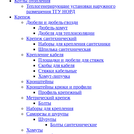
Котлы отопления
Теплогенерирующие установки наружного
размещения ТГУ НОРД
Крепеж
Дюбели и дюбель-гвозди
Дюбель-хомут
Дюбеля для теплоизоляции
Крепеж сантехнический
Наборы для крепления сантехники
Шпилька сантехническая
Крепление кабеля
Площадки и дюбели для стяжек
Скобы для кабеля
Стяжки кабельные
Хомут-липучка
Кронштейны
Кронштейны крюки и профили
Профиль крепежный
Метрический крепеж
Болты
Наборы для крепления
Саморезы и шурупы
Шурупы
Болты сантехнические
Хомуты