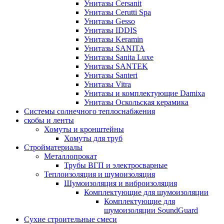
Унитазы Cersanit
Унитазы Cerutti Spa
Унитазы Gesso
Унитазы IDDIS
Унитазы Keramin
Унитазы SANITA
Унитазы Sanita Luxe
Унитазы SANTEK
Унитазы Santeri
Унитазы Vitra
Унитазы и комплектующие Damixa
Унитазы Оскольская керамика
Системы солнечного теплоснабжения
скобы и ленты
Хомуты и кронштейны
Хомуты для труб
Стройматериалы
Металлопрокат
Трубы ВГП и электросварные
Теплоизоляция и шумоизоляция
Шумоизоляция и виброизоляция
Комплектующие для шумоизоляции
Комплектующие для
шумоизоляции SoundGuard
Сухие строительные смеси