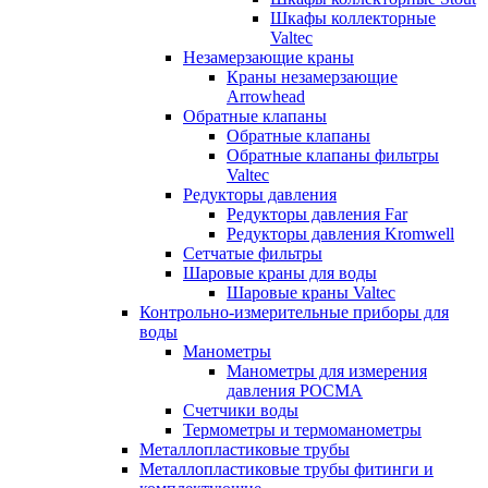
Шкафы коллекторные
Valtec
Незамерзающие краны
Краны незамерзающие
Arrowhead
Обратные клапаны
Обратные клапаны
Обратные клапаны фильтры
Valtec
Редукторы давления
Редукторы давления Far
Редукторы давления Kromwell
Сетчатые фильтры
Шаровые краны для воды
Шаровые краны Valtec
Контрольно-измерительные приборы для
воды
Манометры
Манометры для измерения
давления РОСМА
Счетчики воды
Термометры и термоманометры
Металлопластиковые трубы
Металлопластиковые трубы фитинги и