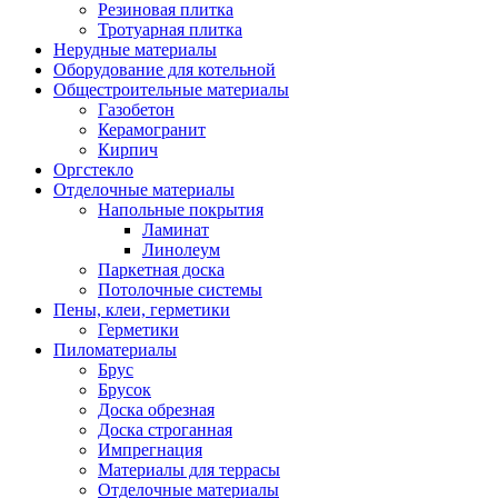
Резиновая плитка
Тротуарная плитка
Нерудные материалы
Оборудование для котельной
Общестроительные материалы
Газобетон
Керамогранит
Кирпич
Оргстекло
Отделочные материалы
Напольные покрытия
Ламинат
Линолеум
Паркетная доска
Потолочные системы
Пены, клеи, герметики
Герметики
Пиломатериалы
Брус
Брусок
Доска обрезная
Доска строганная
Импрегнация
Материалы для террасы
Отделочные материалы