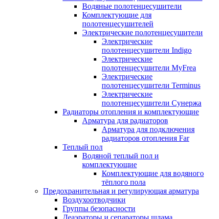
Водяные полотенцесушители
Комплектующие для
полотенцесушителей
Электрические полотенцесушители
Электрические
полотенцесушители Indigo
Электрические
полотенцесушители MyFrea
Электрические
полотенцесушители Terminus
Электрические
полотенцесушители Сунержа
Радиаторы отопления и комплектующие
Арматура для радиаторов
Арматура для подключения
радиаторов отопления Far
Теплый пол
Водяной теплый пол и
комплектующие
Комплектующие для водяного
тёплого пола
Предохранительная и регулирующая арматура
Воздухоотводчики
Группы безопасности
Деаэраторы и сепараторы шлама