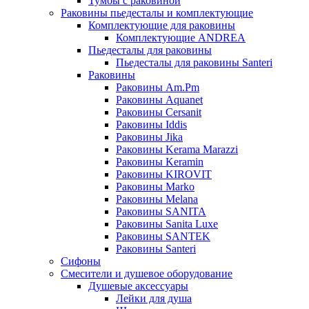
Тумбы с раковиной
Раковины пьедесталы и комплектующие
Комплектующие для раковины
Комплектующие ANDREA
Пьедесталы для раковины
Пьедесталы для раковины Santeri
Раковины
Раковины Am.Pm
Раковины Aquanet
Раковины Cersanit
Раковины Iddis
Раковины Jika
Раковины Kerama Marazzi
Раковины Keramin
Раковины KIROVIT
Раковины Marko
Раковины Melana
Раковины SANITA
Раковины Sanita Luxe
Раковины SANTEK
Раковины Santeri
Сифоны
Смесители и душевое оборудование
Душевые аксессуары
Лейки для душа