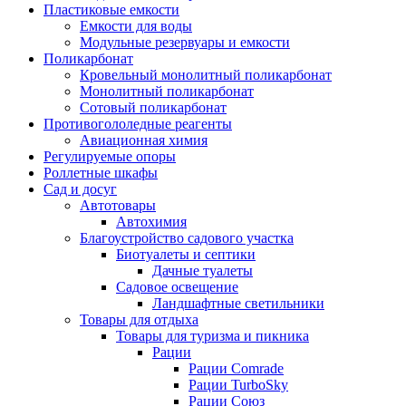
Пластиковые емкости
Емкости для воды
Модульные резервуары и емкости
Поликарбонат
Кровельный монолитный поликарбонат
Монолитный поликарбонат
Сотовый поликарбонат
Противогололедные реагенты
Авиационная химия
Регулируемые опоры
Роллетные шкафы
Сад и досуг
Автотовары
Автохимия
Благоустройство садового участка
Биотуалеты и септики
Дачные туалеты
Садовое освещение
Ландшафтные светильники
Товары для отдыха
Товары для туризма и пикника
Рации
Рации Comrade
Рации TurboSky
Рации Союз