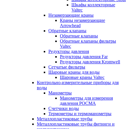
Шкафы коллекторные
Valtec
Незамерзающие краны
Краны незамерзающие
Arrowhead
Обратные клапаны
Обратные клапаны
Обратные клапаны фильтры
Valtec
Редукторы давления
Редукторы давления Far
Редукторы давления Kromwell
Сетчатые фильтры
Шаровые краны для воды
Шаровые краны Valtec
Контрольно-измерительные приборы для
воды
Манометры
Манометры для измерения
давления РОСМА
Счетчики воды
Термометры и термоманометры
Металлопластиковые трубы
Металлопластиковые трубы фитинги и