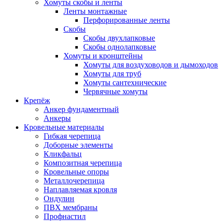
Хомуты скобы и ленты
Ленты монтажные
Перфорированные ленты
Скобы
Скобы двухлапковые
Скобы однолапковые
Хомуты и кронштейны
Хомуты для воздуховодов и дымоходов
Хомуты для труб
Хомуты сантехнические
Червячные хомуты
Крепёж
Анкер фундаментный
Анкеры
Кровельные материалы
Гибкая черепица
Доборные элементы
Кликфальц
Композитная черепица
Кровельные опоры
Металлочерепица
Наплавляемая кровля
Ондулин
ПВХ мембраны
Профнастил