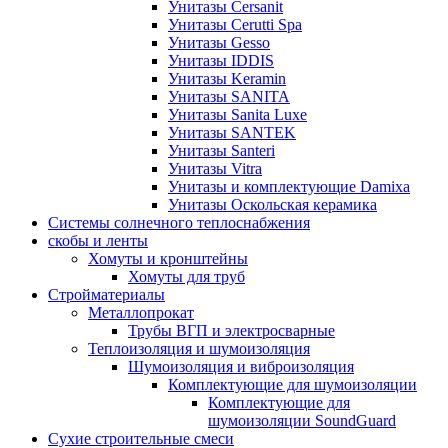
Унитазы Cersanit
Унитазы Cerutti Spa
Унитазы Gesso
Унитазы IDDIS
Унитазы Keramin
Унитазы SANITA
Унитазы Sanita Luxe
Унитазы SANTEK
Унитазы Santeri
Унитазы Vitra
Унитазы и комплектующие Damixa
Унитазы Оскольская керамика
Системы солнечного теплоснабжения
скобы и ленты
Хомуты и кронштейны
Хомуты для труб
Стройматериалы
Металлопрокат
Трубы ВГП и электросварные
Теплоизоляция и шумоизоляция
Шумоизоляция и виброизоляция
Комплектующие для шумоизоляции
Комплектующие для
шумоизоляции SoundGuard
Сухие строительные смеси