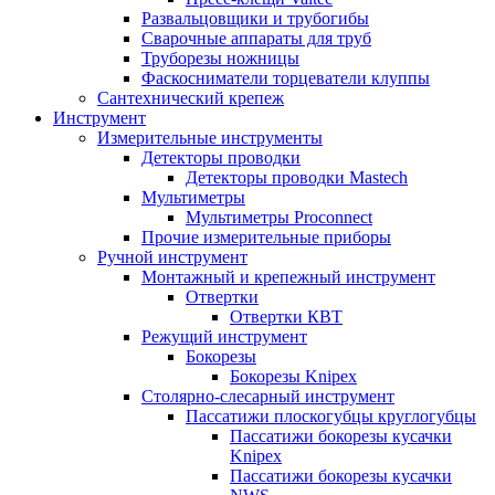
Развальцовщики и трубогибы
Сварочные аппараты для труб
Труборезы ножницы
Фаскосниматели торцеватели клуппы
Сантехнический крепеж
Инструмент
Измерительные инструменты
Детекторы проводки
Детекторы проводки Mastech
Мультиметры
Мультиметры Proconnect
Прочие измерительные приборы
Ручной инструмент
Монтажный и крепежный инструмент
Отвертки
Отвертки КВТ
Режущий инструмент
Бокорезы
Бокорезы Knipex
Столярно-слесарный инструмент
Пассатижи плоскогубцы круглогубцы
Пассатижи бокорезы кусачки
Knipex
Пассатижи бокорезы кусачки