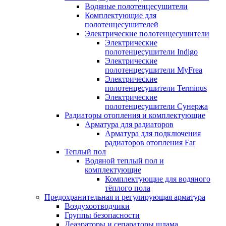
Водяные полотенцесушители
Комплектующие для
полотенцесушителей
Электрические полотенцесушители
Электрические
полотенцесушители Indigo
Электрические
полотенцесушители MyFrea
Электрические
полотенцесушители Terminus
Электрические
полотенцесушители Сунержа
Радиаторы отопления и комплектующие
Арматура для радиаторов
Арматура для подключения
радиаторов отопления Far
Теплый пол
Водяной теплый пол и
комплектующие
Комплектующие для водяного
тёплого пола
Предохранительная и регулирующая арматура
Воздухоотводчики
Группы безопасности
Деаэраторы и сепараторы шлама