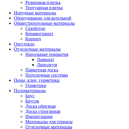
Резиновая плитка
Тротуарная плитка
Нерудные материалы
Оборудование для котельной
Общестроительные материалы
Газобетон
Керамогранит
Кирпич
Оргстекло
Отделочные материалы
Напольные покрытия
Ламинат
Линолеум
Паркетная доска
Потолочные системы
Пены, клеи, герметики
Герметики
Пиломатериалы
Брус
Брусок
Доска обрезная
Доска строганная
Импрегнация
Материалы для террасы
Отделочные материалы