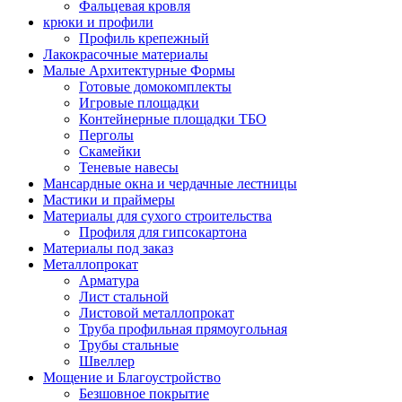
Фальцевая кровля
крюки и профили
Профиль крепежный
Лакокрасочные материалы
Малые Архитектурные Формы
Готовые домокомплекты
Игровые площадки
Контейнерные площадки ТБО
Перголы
Скамейки
Теневые навесы
Мансардные окна и чердачные лестницы
Мастики и праймеры
Материалы для сухого строительства
Профиля для гипсокартона
Материалы под заказ
Металлопрокат
Арматура
Лист стальной
Листовой металлопрокат
Труба профильная прямоугольная
Трубы стальные
Швеллер
Мощение и Благоустройство
Безшовное покрытие