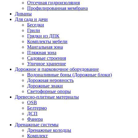
Отсечная гидроизоляция
Профилированная мембрана
Диваны
Для сада и дачи
Беседки
Грили
Грядки из ДПК
Комплекты мебели
Мангальная зона
Пляжная зона
Садовые строения
Уличное хранение
Дорожное и парковочное оборудование
Водоналивные боны (Дорожные блоки)
Дорожная неровность
Дорожные знаки
Светофорные опоры
Древесно-плитные материалы
OSB
Белтермо
ДСП
Фанера
Дренажные системы
Дренажные колодцы
Комплект