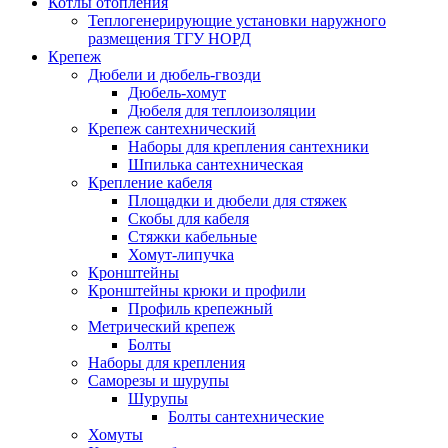
Котлы отопления
Теплогенерирующие установки наружного
размещения ТГУ НОРД
Крепеж
Дюбели и дюбель-гвозди
Дюбель-хомут
Дюбеля для теплоизоляции
Крепеж сантехнический
Наборы для крепления сантехники
Шпилька сантехническая
Крепление кабеля
Площадки и дюбели для стяжек
Скобы для кабеля
Стяжки кабельные
Хомут-липучка
Кронштейны
Кронштейны крюки и профили
Профиль крепежный
Метрический крепеж
Болты
Наборы для крепления
Саморезы и шурупы
Шурупы
Болты сантехнические
Хомуты