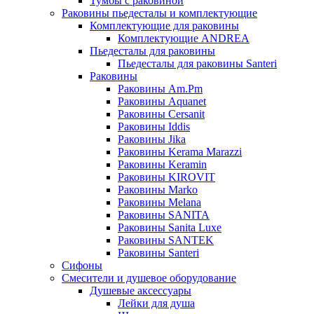
Тумбы с раковиной
Раковины пьедесталы и комплектующие
Комплектующие для раковины
Комплектующие ANDREA
Пьедесталы для раковины
Пьедесталы для раковины Santeri
Раковины
Раковины Am.Pm
Раковины Aquanet
Раковины Cersanit
Раковины Iddis
Раковины Jika
Раковины Kerama Marazzi
Раковины Keramin
Раковины KIROVIT
Раковины Marko
Раковины Melana
Раковины SANITA
Раковины Sanita Luxe
Раковины SANTEK
Раковины Santeri
Сифоны
Смесители и душевое оборудование
Душевые аксессуары
Лейки для душа