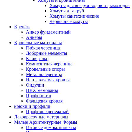
Хомуты и кронштейны
Хомуты для воздуховодов и дымоходов
Хомуты для труб
Хомуты сантехнические
Червячные хомуты
Крепёж
Анкер фундаментный
Анкеры
Кровельные материалы
Гибкая черепица
Доборные элементы
Кликфальц
Композитная черепица
Кровельные опоры
Металлочерепица
Наплавляемая кровля
Ондулин
ПВХ мембраны
Профнастил
Фальцевая кровля
крюки и профили
Профиль крепежный
Лакокрасочные материалы
Малые Архитектурные Формы
Готовые домокомплекты