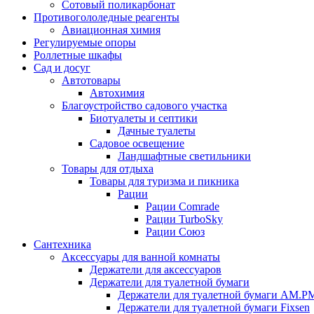
Сотовый поликарбонат
Противогололедные реагенты
Авиационная химия
Регулируемые опоры
Роллетные шкафы
Сад и досуг
Автотовары
Автохимия
Благоустройство садового участка
Биотуалеты и септики
Дачные туалеты
Садовое освещение
Ландшафтные светильники
Товары для отдыха
Товары для туризма и пикника
Рации
Рации Comrade
Рации TurboSky
Рации Союз
Сантехника
Аксессуары для ванной комнаты
Держатели для аксессуаров
Держатели для туалетной бумаги
Держатели для туалетной бумаги AM.P
Держатели для туалетной бумаги Fixsen