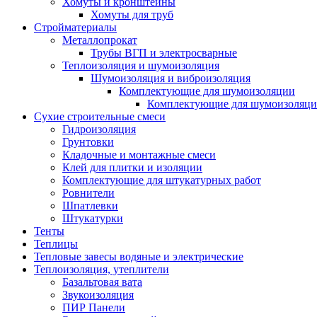
Хомуты и кронштейны
Хомуты для труб
Стройматериалы
Металлопрокат
Трубы ВГП и электросварные
Теплоизоляция и шумоизоляция
Шумоизоляция и виброизоляция
Комплектующие для шумоизоляции
Комплектующие для шумоизоляци
Сухие строительные смеси
Гидроизоляция
Грунтовки
Кладочные и монтажные смеси
Клей для плитки и изоляции
Комплектующие для штукатурных работ
Ровнители
Шпатлевки
Штукатурки
Тенты
Теплицы
Тепловые завесы водяные и электрические
Теплоизоляция, утеплители
Базальтовая вата
Звукоизоляция
ПИР Панели