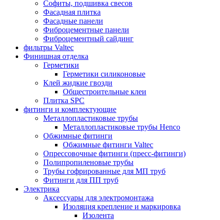
Софиты, подшивка свесов
Фасадная плитка
Фасадные панели
Фиброцементные панели
Фиброцементный сайдинг
фильтры Valtec
Финишная отделка
Герметики
Герметики силиконовые
Клей жидкие гвозди
Общестроительные клеи
Плитка SPC
фитинги и комплектующие
Металлопластиковые трубы
Металлопластиковые трубы Henco
Обжимные фитинги
Обжимные фитинги Valtec
Опрессовочные фитинги (пресс-фитинги)
Полипропиленовые трубы
Трубы гофрированные для МП труб
Фитинги для ПП труб
Электрика
Аксессуары для электромонтажа
Изоляция крепление и маркировка
Изолента