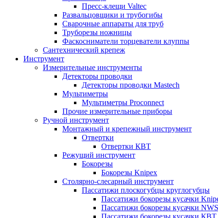
Пресс-клещи Valtec
Развальцовщики и трубогибы
Сварочные аппараты для труб
Труборезы ножницы
Фаскосниматели торцеватели клуппы
Сантехнический крепеж
Инструмент
Измерительные инструменты
Детекторы проводки
Детекторы проводки Mastech
Мультиметры
Мультиметры Proconnect
Прочие измерительные приборы
Ручной инструмент
Монтажный и крепежный инструмент
Отвертки
Отвертки КВТ
Режущий инструмент
Бокорезы
Бокорезы Knipex
Столярно-слесарный инструмент
Пассатижи плоскогубцы круглогубцы
Пассатижи бокорезы кусачки Knip
Пассатижи бокорезы кусачки NW
Пассатижи бокорезы кусачки КВТ