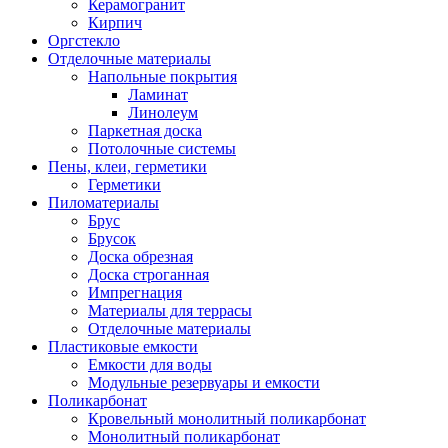
Керамогранит
Кирпич
Оргстекло
Отделочные материалы
Напольные покрытия
Ламинат
Линолеум
Паркетная доска
Потолочные системы
Пены, клеи, герметики
Герметики
Пиломатериалы
Брус
Брусок
Доска обрезная
Доска строганная
Импрегнация
Материалы для террасы
Отделочные материалы
Пластиковые емкости
Емкости для воды
Модульные резервуары и емкости
Поликарбонат
Кровельный монолитный поликарбонат
Монолитный поликарбонат