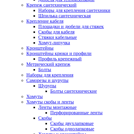
Крепеж сантехнический
Наборы для крепления сантехники
Шпилька сантехническая
Крепление кабеля
Площадки и дюбели для стяжек
Скобы для кабеля
Стяжки кабельные
Хомут-липучка
Кронштейны
Кронштейны крюки и профили
Профиль крепежный
Метрический крепеж
Болты
Наборы для крепления
Саморезы и шурупы
Шурупы
Болты сантехнические
Хомуты
Хомуты скобы и ленты
Ленты монтажные
Перфорированные ленты
Скобы
Скобы двухлапковые
Скобы однолапковые