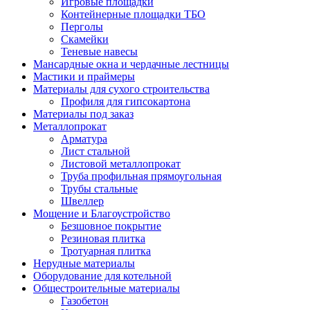
Игровые площадки
Контейнерные площадки ТБО
Перголы
Скамейки
Теневые навесы
Мансардные окна и чердачные лестницы
Мастики и праймеры
Материалы для сухого строительства
Профиля для гипсокартона
Материалы под заказ
Металлопрокат
Арматура
Лист стальной
Листовой металлопрокат
Труба профильная прямоугольная
Трубы стальные
Швеллер
Мощение и Благоустройство
Безшовное покрытие
Резиновая плитка
Тротуарная плитка
Нерудные материалы
Оборудование для котельной
Общестроительные материалы
Газобетон