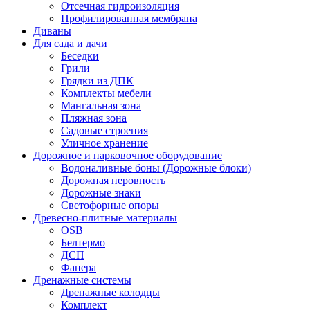
Отсечная гидроизоляция
Профилированная мембрана
Диваны
Для сада и дачи
Беседки
Грили
Грядки из ДПК
Комплекты мебели
Мангальная зона
Пляжная зона
Садовые строения
Уличное хранение
Дорожное и парковочное оборудование
Водоналивные боны (Дорожные блоки)
Дорожная неровность
Дорожные знаки
Светофорные опоры
Древесно-плитные материалы
OSB
Белтермо
ДСП
Фанера
Дренажные системы
Дренажные колодцы
Комплект