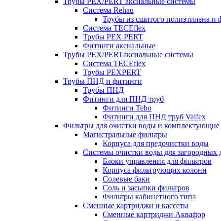
Трубы PEX/PERT аксиальные системы
Система Rehau
Трубы из сшитого полиэтилена и 
Система TECEflex
Трубы PEX PERT
Фитинги аксиальные
Трубы PEX/PERTаксиальные системы
Система TECEflex
Трубы PEXPERT
Трубы ПНД и фитинги
Трубы ПНД
Фитинги для ПНД труб
Фитинги Tebo
Фитинги для ПНД труб Valfex
Фильтры для очистки воды и комплектующие
Магистральные фильтры
Корпуса для предочистки воды
Системы очистки воды для загородных 
Блоки управления для фильтров
Корпуса фильтрующих колонн
Солевые баки
Соль и засыпки фильтров
Фильтры кабинетного типа
Сменные картриджи и кассеты
Сменные картриджи Аквафор