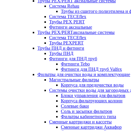
Трубы PEX/PERT аксиальные системы
Система Rehau
Трубы из сшитого полиэтилена и 
Система TECEflex
Трубы PEX PERT
Фитинги аксиальные
Трубы PEX/PERTаксиальные системы
Система TECEflex
Трубы PEXPERT
Трубы ПНД и фитинги
Трубы ПНД
Фитинги для ПНД труб
Фитинги Tebo
Фитинги для ПНД труб Valfex
Фильтры для очистки воды и комплектующие
Магистральные фильтры
Корпуса для предочистки воды
Системы очистки воды для загородных 
Блоки управления для фильтров
Корпуса фильтрующих колонн
Солевые баки
Соль и засыпки фильтров
Фильтры кабинетного типа
Сменные картриджи и кассеты
Сменные картриджи Аквафор