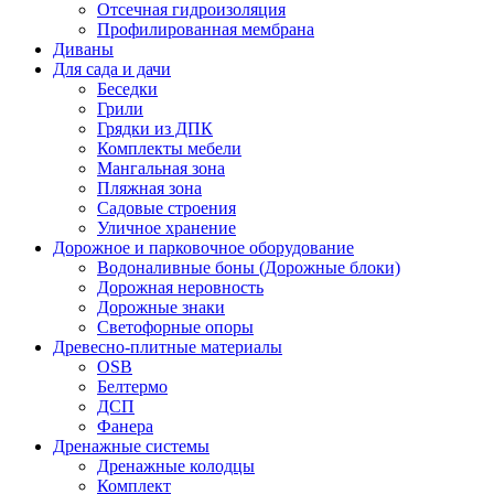
Отсечная гидроизоляция
Профилированная мембрана
Диваны
Для сада и дачи
Беседки
Грили
Грядки из ДПК
Комплекты мебели
Мангальная зона
Пляжная зона
Садовые строения
Уличное хранение
Дорожное и парковочное оборудование
Водоналивные боны (Дорожные блоки)
Дорожная неровность
Дорожные знаки
Светофорные опоры
Древесно-плитные материалы
OSB
Белтермо
ДСП
Фанера
Дренажные системы
Дренажные колодцы
Комплект