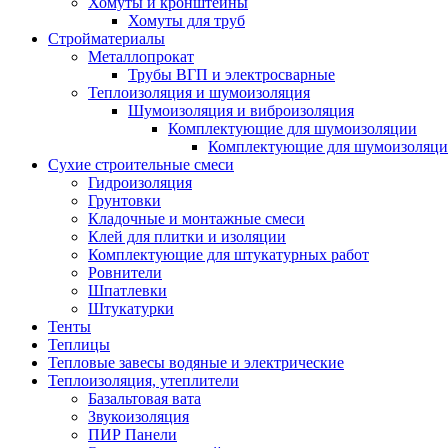
Хомуты и кронштейны
Хомуты для труб
Стройматериалы
Металлопрокат
Трубы ВГП и электросварные
Теплоизоляция и шумоизоляция
Шумоизоляция и виброизоляция
Комплектующие для шумоизоляции
Комплектующие для шумоизоляци
Сухие строительные смеси
Гидроизоляция
Грунтовки
Кладочные и монтажные смеси
Клей для плитки и изоляции
Комплектующие для штукатурных работ
Ровнители
Шпатлевки
Штукатурки
Тенты
Теплицы
Тепловые завесы водяные и электрические
Теплоизоляция, утеплители
Базальтовая вата
Звукоизоляция
ПИР Панели