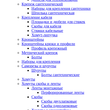
Крепеж сантехнический
Наборы для крепления сантехники
Шпилька сантехническая
Крепление кабеля
Площадки и дюбели для стяжек
Скобы для кабеля
Стяжки кабельные
Хомут-липучка
Кронштейны
Кронштейны крюки и профили
Профиль крепежный
Метрический крепеж
Болты
Наборы для крепления
Саморезы и шурупы
Шурупы
Болты сантехнические
Хомуты
Хомуты скобы и ленты
Ленты монтажные
Перфорированные ленты
Скобы
Скобы двухлапковые
Скобы однолапковые