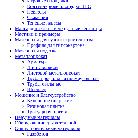
Игровые площадки
Контейнерные площадки ТБО
Перголы
Скамейки
Теневые навесы
Мансардные окна и чердачные лестницы
Мастики и праймеры
Материалы для сухого строительства
Профиля для гипсокартона
Материалы под заказ
Металлопрокат
Арматура
Лист стальной
Листовой металлопрокат
Труба профильная прямоугольная
Трубы стальные
Швеллер
Мощение и Благоустройство
Безшовное покрытие
Резиновая плитка
Тротуарная плитка
Нерудные материалы
Оборудование для котельной
Общестроительные материалы
Газобетон