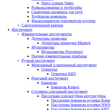
Пресс-клещи Valtec
Развальцовщики и трубогибы
Сварочные аппараты для труб
Труборезы ножницы
Фаскосниматели торцеватели клуппы
Сантехнический крепеж
Инструмент
Измерительные инструменты
Детекторы проводки
Детекторы проводки Mastech
Мультиметры
Мультиметры Proconnect
Прочие измерительные приборы
Ручной инструмент
Монтажный и крепежный инструмент
Отвертки
Отвертки КВТ
Режущий инструмент
Бокорезы
Бокорезы Knipex
Столярно-слесарный инструмент
Пассатижи плоскогубцы круглогубцы
Пассатижи бокорезы кусачки Knip
Пассатижи бокорезы кусачки NW
Пассатижи бокорезы кусачки КВТ