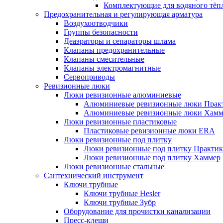
Комплектующие для водяного тёп
Предохранительная и регулирующая арматура
Воздухоотводчики
Группы безопасности
Деаэраторы и сепараторы шлама
Клапаны предохранительные
Клапаны смесительные
Клапаны электромагнитные
Сервоприводы
Ревизионные люки
Люки ревизионные алюминиевые
Алюминиевые ревизионные люки Прак
Алюминиевые ревизионные люки Хамм
Люки ревизионные пластиковые
Пластиковые ревизионные люки ERA
Люки ревизионные под плитку
Люки ревизионные под плитку Практик
Люки ревизионные под плитку Хаммер
Люки ревизионные стальные
Сантехнический инструмент
Ключи трубные
Ключи трубные Hesler
Ключи трубные Зубр
Оборудование для прочистки канализации
Пресс-клещи