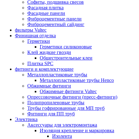
Софиты, подшивка свесов
Фасадная плитка
Фасадные панели
Фиброцементные панели
Фиброцементный сайдинг
фильтры Valtec
Финишная отделка
Герметики
Герметики силиконовые
Клей жидкие гвозди
Общестроительные клеи
Плитка SPC
фитинги и комплектующие
Металлопластиковые трубы
Металлопластиковые трубы Henco
Обжимные фитинги
Обжимные фитинги Valtec
Опрессовочные фитинги (пресс-фитинги)
Полипропиленовые трубы
Трубы гофрированные для МП труб
Фитинги для ПП труб
Электрика
Аксессуары для электромонтажа
Изоляция крепление и маркировка
Изолента