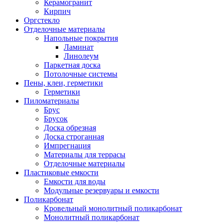
Керамогранит
Кирпич
Оргстекло
Отделочные материалы
Напольные покрытия
Ламинат
Линолеум
Паркетная доска
Потолочные системы
Пены, клеи, герметики
Герметики
Пиломатериалы
Брус
Брусок
Доска обрезная
Доска строганная
Импрегнация
Материалы для террасы
Отделочные материалы
Пластиковые емкости
Емкости для воды
Модульные резервуары и емкости
Поликарбонат
Кровельный монолитный поликарбонат
Монолитный поликарбонат