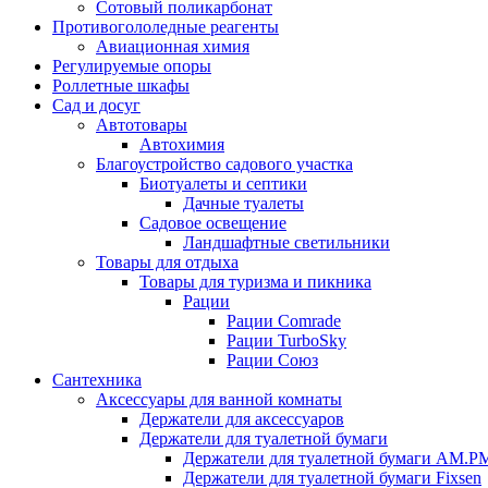
Сотовый поликарбонат
Противогололедные реагенты
Авиационная химия
Регулируемые опоры
Роллетные шкафы
Сад и досуг
Автотовары
Автохимия
Благоустройство садового участка
Биотуалеты и септики
Дачные туалеты
Садовое освещение
Ландшафтные светильники
Товары для отдыха
Товары для туризма и пикника
Рации
Рации Comrade
Рации TurboSky
Рации Союз
Сантехника
Аксессуары для ванной комнаты
Держатели для аксессуаров
Держатели для туалетной бумаги
Держатели для туалетной бумаги AM.P
Держатели для туалетной бумаги Fixsen