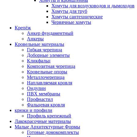
Хомуты и кронштейны
Хомуты для воздуховодов и дымоходов
Хомуты для труб
Хомуты сантехнические
Червячные хомуты
Крепёж
Анкер фундаментный
Анкеры
Кровельные материалы
Гибкая черепица
Доборные элементы
Кликфальц
Композитная черепица
Кровельные опоры
Металлочерепица
Наплавляемая кровля
Ондулин
ПВХ мембраны
Профнастил
Фальцевая кровля
крюки и профили
Профиль крепежный
Лакокрасочные материалы
Малые Архитектурные Формы
Готовые домокомплекты