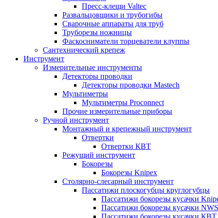
Пресс-клещи Valtec
Развальцовщики и трубогибы
Сварочные аппараты для труб
Труборезы ножницы
Фаскосниматели торцеватели клуппы
Сантехнический крепеж
Инструмент
Измерительные инструменты
Детекторы проводки
Детекторы проводки Mastech
Мультиметры
Мультиметры Proconnect
Прочие измерительные приборы
Ручной инструмент
Монтажный и крепежный инструмент
Отвертки
Отвертки КВТ
Режущий инструмент
Бокорезы
Бокорезы Knipex
Столярно-слесарный инструмент
Пассатижи плоскогубцы круглогубцы
Пассатижи бокорезы кусачки Knip
Пассатижи бокорезы кусачки NW
Пассатижи бокорезы кусачки КВТ