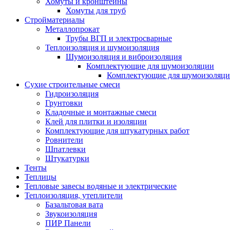
Хомуты и кронштейны
Хомуты для труб
Стройматериалы
Металлопрокат
Трубы ВГП и электросварные
Теплоизоляция и шумоизоляция
Шумоизоляция и виброизоляция
Комплектующие для шумоизоляции
Комплектующие для шумоизоляци
Сухие строительные смеси
Гидроизоляция
Грунтовки
Кладочные и монтажные смеси
Клей для плитки и изоляции
Комплектующие для штукатурных работ
Ровнители
Шпатлевки
Штукатурки
Тенты
Теплицы
Тепловые завесы водяные и электрические
Теплоизоляция, утеплители
Базальтовая вата
Звукоизоляция
ПИР Панели