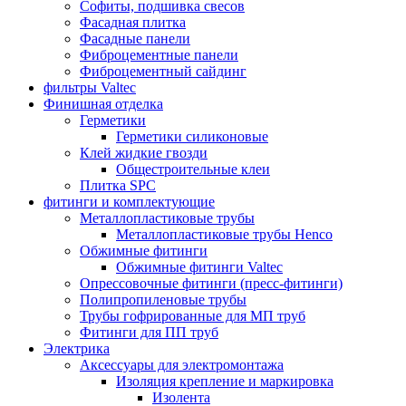
Софиты, подшивка свесов
Фасадная плитка
Фасадные панели
Фиброцементные панели
Фиброцементный сайдинг
фильтры Valtec
Финишная отделка
Герметики
Герметики силиконовые
Клей жидкие гвозди
Общестроительные клеи
Плитка SPC
фитинги и комплектующие
Металлопластиковые трубы
Металлопластиковые трубы Henco
Обжимные фитинги
Обжимные фитинги Valtec
Опрессовочные фитинги (пресс-фитинги)
Полипропиленовые трубы
Трубы гофрированные для МП труб
Фитинги для ПП труб
Электрика
Аксессуары для электромонтажа
Изоляция крепление и маркировка
Изолента