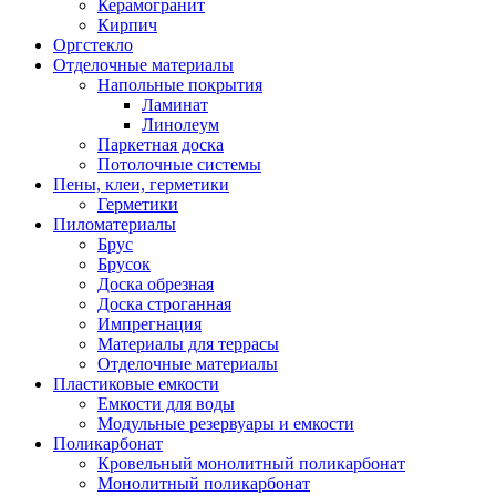
Керамогранит
Кирпич
Оргстекло
Отделочные материалы
Напольные покрытия
Ламинат
Линолеум
Паркетная доска
Потолочные системы
Пены, клеи, герметики
Герметики
Пиломатериалы
Брус
Брусок
Доска обрезная
Доска строганная
Импрегнация
Материалы для террасы
Отделочные материалы
Пластиковые емкости
Емкости для воды
Модульные резервуары и емкости
Поликарбонат
Кровельный монолитный поликарбонат
Монолитный поликарбонат