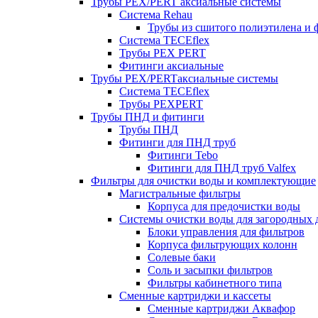
Трубы PEX/PERT аксиальные системы
Система Rehau
Трубы из сшитого полиэтилена и 
Система TECEflex
Трубы PEX PERT
Фитинги аксиальные
Трубы PEX/PERTаксиальные системы
Система TECEflex
Трубы PEXPERT
Трубы ПНД и фитинги
Трубы ПНД
Фитинги для ПНД труб
Фитинги Tebo
Фитинги для ПНД труб Valfex
Фильтры для очистки воды и комплектующие
Магистральные фильтры
Корпуса для предочистки воды
Системы очистки воды для загородных 
Блоки управления для фильтров
Корпуса фильтрующих колонн
Солевые баки
Соль и засыпки фильтров
Фильтры кабинетного типа
Сменные картриджи и кассеты
Сменные картриджи Аквафор