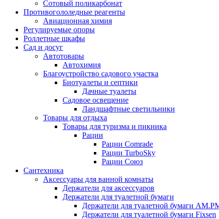
Сотовый поликарбонат
Противогололедные реагенты
Авиационная химия
Регулируемые опоры
Роллетные шкафы
Сад и досуг
Автотовары
Автохимия
Благоустройство садового участка
Биотуалеты и септики
Дачные туалеты
Садовое освещение
Ландшафтные светильники
Товары для отдыха
Товары для туризма и пикника
Рации
Рации Comrade
Рации TurboSky
Рации Союз
Сантехника
Аксессуары для ванной комнаты
Держатели для аксессуаров
Держатели для туалетной бумаги
Держатели для туалетной бумаги AM.P
Держатели для туалетной бумаги Fixsen