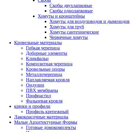
Скобы
Скобы двухлапковые
Скобы однолапковые
Хомуты и кронштейны
Хомуты для воздуховодов и дымоходов
Хомуты для труб
Хомуты сантехнические
Червячные хомуты
Кровельные материалы
Гибкая черепица
Доборные элементы
Кликфальц
Композитная черепица
Кровельные опоры
Металлочерепица
Наплавляемая кровля
Ондулин
ПВХ мембраны
Профнастил
Фальцевая кровля
крюки и профили
Профиль крепежный
Лакокрасочные материалы
Малые Архитектурные Формы
Готовые домокомплекты