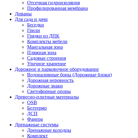
Отсечная гидроизоляция
Профилированная мембрана
Диваны
Для сада и дачи
Беседки
Грили
Грядки из ДПК
Комплекты мебели
Мангальная зона
Пляжная зона
Садовые строения
Уличное хранение
Дорожное и парковочное оборудование
Водоналивные боны (Дорожные блоки)
Дорожная неровность
Дорожные знаки
Светофорные опоры
Древесно-плитные материалы
OSB
Белтермо
ДСП
Фанера
Дренажные системы
Дренажные колодцы
Комплект