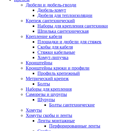
Дюбели и дюбель-гвозди
Дюбель-хомут
Дюбеля для теплоизоляции
Крепеж сантехнический
Наборы для крепления сантехники
Шпилька сантехническая
Крепление кабеля
Площадки и дюбели для стяжек
Скобы для кабеля
Стяжки кабельные
Хомут-липучка
Кронштейны
Кронштейны крюки и профили
Профиль крепежный
Метрический крепеж
Болты
Наборы для крепления
Саморезы и шурупы
Шурупы
Болты сантехнические
Хомуты
Хомуты скобы и ленты
Ленты монтажные
Перфорированные ленты