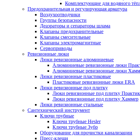
Комплектующие для водяного тёп
Предохранительная и регулирующая арматура
Воздухоотводчики
Группы безопасности
Деаэраторы и сепараторы шлама
Клапаны предохранительные
Клапаны смесительные
Клапаны электромагнитные
Сервоприводы
Ревизионные люки
Люки ревизионные алюминиевые
Алюминиевые ревизионные люки Прак
Алюминиевые ревизионные люки Хамм
Люки ревизионные пластиковые
Пластиковые ревизионные люки ERA
Люки ревизионные под плитку
Люки ревизионные под плитку Практик
Люки ревизионные под плитку Хаммер
Люки ревизионные стальные
Сантехнический инструмент
Ключи трубные
Ключи трубные Hesler
Ключи трубные Зубр
Оборудование для прочистки канализации
Пресс-клещи