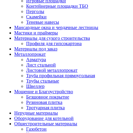
Игровые площадки
Контейнерные площадки ТБО
Перголы
Скамейки
Теневые навесы
Мансардные окна и чердачные лестницы
Мастики и праймеры
Материалы для сухого строительства
Профиля для гипсокартона
Материалы под заказ
Металлопрокат
Арматура
Лист стальной
Листовой металлопрокат
Труба профильная прямоугольная
Трубы стальные
Швеллер
Мощение и Благоустройство
Безшовное покрытие
Резиновая плитка
Тротуарная плитка
Нерудные материалы
Оборудование для котельной
Общестроительные материалы
Газобетон