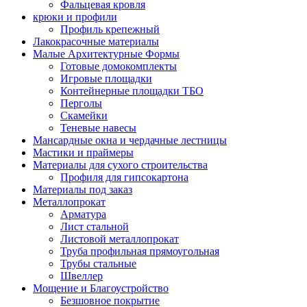
Фальцевая кровля
крюки и профили
Профиль крепежный
Лакокрасочные материалы
Малые Архитектурные Формы
Готовые домокомплекты
Игровые площадки
Контейнерные площадки ТБО
Перголы
Скамейки
Теневые навесы
Мансардные окна и чердачные лестницы
Мастики и праймеры
Материалы для сухого строительства
Профиля для гипсокартона
Материалы под заказ
Металлопрокат
Арматура
Лист стальной
Листовой металлопрокат
Труба профильная прямоугольная
Трубы стальные
Швеллер
Мощение и Благоустройство
Безшовное покрытие