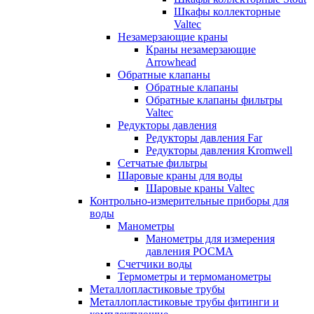
Шкафы коллекторные
Valtec
Незамерзающие краны
Краны незамерзающие
Arrowhead
Обратные клапаны
Обратные клапаны
Обратные клапаны фильтры
Valtec
Редукторы давления
Редукторы давления Far
Редукторы давления Kromwell
Сетчатые фильтры
Шаровые краны для воды
Шаровые краны Valtec
Контрольно-измерительные приборы для
воды
Манометры
Манометры для измерения
давления РОСМА
Счетчики воды
Термометры и термоманометры
Металлопластиковые трубы
Металлопластиковые трубы фитинги и