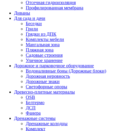
Отсечная гидроизоляция
Профилированная мембрана
Диваны
Для сада и дачи
Беседки
Грили
Грядки из ДПК
Комплекты мебели
Мангальная зона
Пляжная зона
Садовые строения
Уличное хранение
Дорожное и парковочное оборудование
Водоналивные боны (Дорожные блоки)
Дорожная неровность
Дорожные знаки
Светофорные опоры
Древесно-плитные материалы
OSB
Белтермо
ДСП
Фанера
Дренажные системы
Дренажные колодцы
Комплект