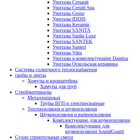
Унитазы Cersanit
Унитазы Cerutti Spa
Унитазы Gesso
Унитазы IDDIS
Унитазы Keramin
Унитазы SANITA
Унитазы Sanita Luxe
Унитазы SANTEK
Унитазы Santeri
Унитазы Vitra
Унитазы и комплектующие Damixa
Унитазы Оскольская керамика
Системы солнечного теплоснабжения
скобы и ленты
Хомуты и кронштейны
Хомуты для труб
Стройматериалы
Металлопрокат
Трубы ВГП и электросварные
Теплоизоляция и шумоизоляция
Шумоизоляция и виброизоляция
Комплектующие для шумоизоляции
Комплектующие для
шумоизоляции SoundGuard
Сухие строительные смеси