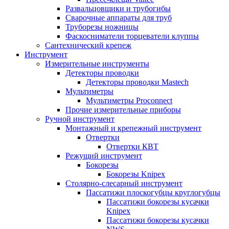
Развальцовщики и трубогибы
Сварочные аппараты для труб
Труборезы ножницы
Фаскосниматели торцеватели клуппы
Сантехнический крепеж
Инструмент
Измерительные инструменты
Детекторы проводки
Детекторы проводки Mastech
Мультиметры
Мультиметры Proconnect
Прочие измерительные приборы
Ручной инструмент
Монтажный и крепежный инструмент
Отвертки
Отвертки КВТ
Режущий инструмент
Бокорезы
Бокорезы Knipex
Столярно-слесарный инструмент
Пассатижи плоскогубцы круглогубцы
Пассатижи бокорезы кусачки
Knipex
Пассатижи бокорезы кусачки