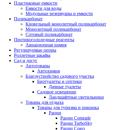
Пластиковые емкости
Емкости для воды
Модульные резервуары и емкости
Поликарбонат
Кровельный монолитный поликарбонат
Монолитный поликарбонат
Сотовый поликарбонат
Противогололедные реагенты
Авиационная химия
Регулируемые опоры
Роллетные шкафы
Сад и досуг
Автотовары
Автохимия
Благоустройство садового участка
Биотуалеты и септики
Дачные туалеты
Садовое освещение
Ландшафтные светильники
Товары для отдыха
Товары для туризма и пикника
Рации
Рации Comrade
Рации TurboSky
Рации Союз