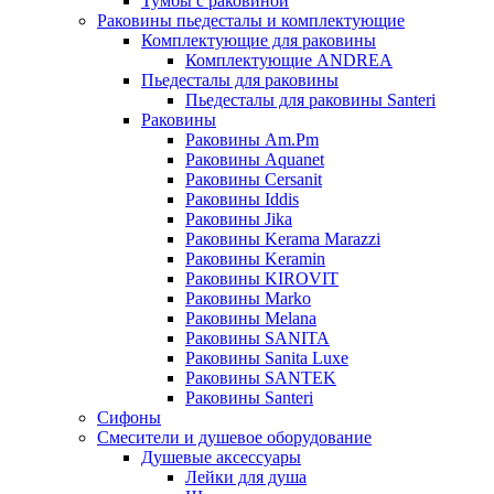
Тумбы с раковиной
Раковины пьедесталы и комплектующие
Комплектующие для раковины
Комплектующие ANDREA
Пьедесталы для раковины
Пьедесталы для раковины Santeri
Раковины
Раковины Am.Pm
Раковины Aquanet
Раковины Cersanit
Раковины Iddis
Раковины Jika
Раковины Kerama Marazzi
Раковины Keramin
Раковины KIROVIT
Раковины Marko
Раковины Melana
Раковины SANITA
Раковины Sanita Luxe
Раковины SANTEK
Раковины Santeri
Сифоны
Смесители и душевое оборудование
Душевые аксессуары
Лейки для душа