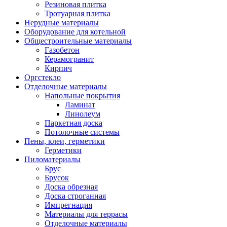
Резиновая плитка
Тротуарная плитка
Нерудные материалы
Оборудование для котельной
Общестроительные материалы
Газобетон
Керамогранит
Кирпич
Оргстекло
Отделочные материалы
Напольные покрытия
Ламинат
Линолеум
Паркетная доска
Потолочные системы
Пены, клеи, герметики
Герметики
Пиломатериалы
Брус
Брусок
Доска обрезная
Доска строганная
Импрегнация
Материалы для террасы
Отделочные материалы