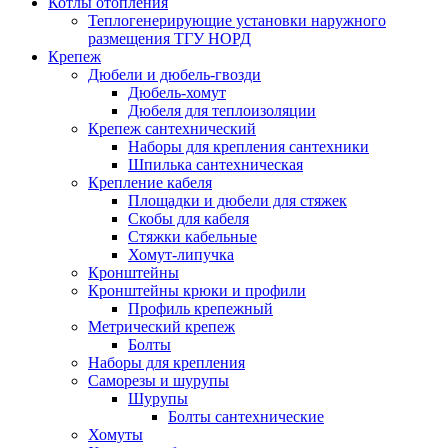
Котлы отопления
Теплогенерирующие установки наружного
размещения ТГУ НОРД
Крепеж
Дюбели и дюбель-гвозди
Дюбель-хомут
Дюбеля для теплоизоляции
Крепеж сантехнический
Наборы для крепления сантехники
Шпилька сантехническая
Крепление кабеля
Площадки и дюбели для стяжек
Скобы для кабеля
Стяжки кабельные
Хомут-липучка
Кронштейны
Кронштейны крюки и профили
Профиль крепежный
Метрический крепеж
Болты
Наборы для крепления
Саморезы и шурупы
Шурупы
Болты сантехнические
Хомуты