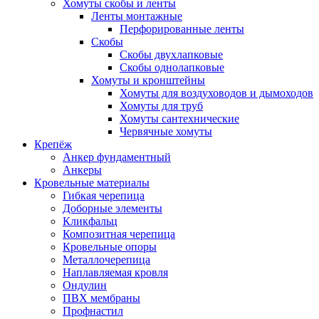
Хомуты скобы и ленты
Ленты монтажные
Перфорированные ленты
Скобы
Скобы двухлапковые
Скобы однолапковые
Хомуты и кронштейны
Хомуты для воздуховодов и дымоходов
Хомуты для труб
Хомуты сантехнические
Червячные хомуты
Крепёж
Анкер фундаментный
Анкеры
Кровельные материалы
Гибкая черепица
Доборные элементы
Кликфальц
Композитная черепица
Кровельные опоры
Металлочерепица
Наплавляемая кровля
Ондулин
ПВХ мембраны
Профнастил