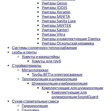
Унитазы Gesso
Унитазы IDDIS
Унитазы Keramin
Унитазы SANITA
Унитазы Sanita Luxe
Унитазы SANTEK
Унитазы Santeri
Унитазы Vitra
Унитазы и комплектующие Damixa
Унитазы Оскольская керамика
Системы солнечного теплоснабжения
скобы и ленты
Хомуты и кронштейны
Хомуты для труб
Стройматериалы
Металлопрокат
Трубы ВГП и электросварные
Теплоизоляция и шумоизоляция
Шумоизоляция и виброизоляция
Комплектующие для шумоизоляции
Комплектующие для
шумоизоляции SoundGuard
Сухие строительные смеси
Гидроизоляция
Грунтовки