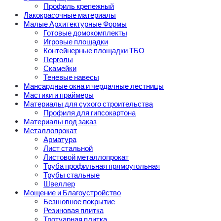
Профиль крепежный
Лакокрасочные материалы
Малые Архитектурные Формы
Готовые домокомплекты
Игровые площадки
Контейнерные площадки ТБО
Перголы
Скамейки
Теневые навесы
Мансардные окна и чердачные лестницы
Мастики и праймеры
Материалы для сухого строительства
Профиля для гипсокартона
Материалы под заказ
Металлопрокат
Арматура
Лист стальной
Листовой металлопрокат
Труба профильная прямоугольная
Трубы стальные
Швеллер
Мощение и Благоустройство
Безшовное покрытие
Резиновая плитка
Тротуарная плитка