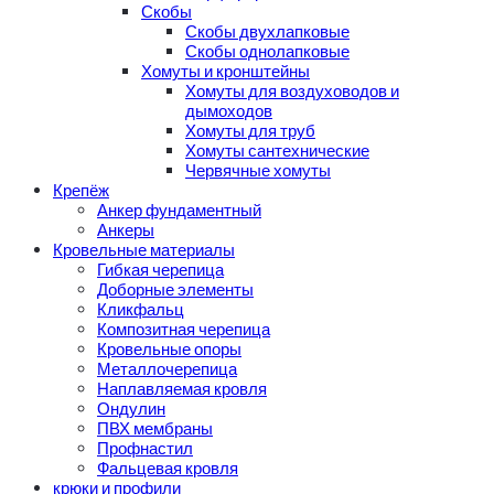
Скобы
Скобы двухлапковые
Скобы однолапковые
Хомуты и кронштейны
Хомуты для воздуховодов и
дымоходов
Хомуты для труб
Хомуты сантехнические
Червячные хомуты
Крепёж
Анкер фундаментный
Анкеры
Кровельные материалы
Гибкая черепица
Доборные элементы
Кликфальц
Композитная черепица
Кровельные опоры
Металлочерепица
Наплавляемая кровля
Ондулин
ПВХ мембраны
Профнастил
Фальцевая кровля
крюки и профили