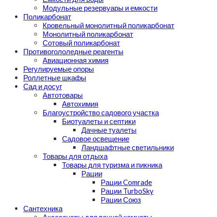
Модульные резервуары и емкости
Поликарбонат
Кровельный монолитный поликарбонат
Монолитный поликарбонат
Сотовый поликарбонат
Противогололедные реагенты
Авиационная химия
Регулируемые опоры
Роллетные шкафы
Сад и досуг
Автотовары
Автохимия
Благоустройство садового участка
Биотуалеты и септики
Дачные туалеты
Садовое освещение
Ландшафтные светильники
Товары для отдыха
Товары для туризма и пикника
Рации
Рации Comrade
Рации TurboSky
Рации Союз
Сантехника