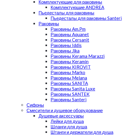
Комплектующие для раковины
Комплектующие ANDREA
Пьедесталы для раковины
Пьедесталы для раковины Santeri
Раковины
Раковины Am.Pm
Раковины Aquanet
Раковины Cersanit
Раковины Iddis
Раковины Jika
Раковины Kerama Marazzi
Раковины Keramin
Раковины KIROVIT
Раковины Marko
Раковины Melana
Раковины SANITA
Раковины Sanita Luxe
Раковины SANTEK
Раковины Santeri
Сифоны
Смесители и душевое оборудование
Душевые аксессуары
Лейки для душа
Шланги для душа
Штанги и держатели для душа