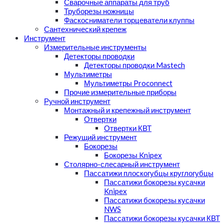
Сварочные аппараты для труб
Труборезы ножницы
Фаскосниматели торцеватели клуппы
Сантехнический крепеж
Инструмент
Измерительные инструменты
Детекторы проводки
Детекторы проводки Mastech
Мультиметры
Мультиметры Proconnect
Прочие измерительные приборы
Ручной инструмент
Монтажный и крепежный инструмент
Отвертки
Отвертки КВТ
Режущий инструмент
Бокорезы
Бокорезы Knipex
Столярно-слесарный инструмент
Пассатижи плоскогубцы круглогубцы
Пассатижи бокорезы кусачки
Knipex
Пассатижи бокорезы кусачки
NWS
Пассатижи бокорезы кусачки КВТ