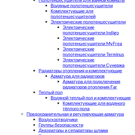
Полотенцесушители для ванной комнаты
Водяные полотенцесушители
Комплектующие для
полотенцесушителей
Электрические полотенцесушители
Электрические
полотенцесушители Indigo
Электрические
полотенцесушители MyFrea
Электрические
полотенцесушители Terminus
Электрические
полотенцесушители Сунержа
Радиаторы отопления и комплектующие
Арматура для радиаторов
Арматура для подключения
радиаторов отопления Far
Теплый пол
Водяной теплый пол и комплектующие
Комплектующие для водяного
тёплого пола
Предохранительная и регулирующая арматура
Воздухоотводчики
Группы безопасности
Деаэраторы и сепараторы шлама