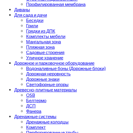
Профилированная мембрана
Диваны
Для сада и дачи
Беседки
Грили
Грядки из ДПК
Комплекты мебели
Мангальная зона
Пляжная зона
Садовые строения
Уличное хранение
Дорожное и парковочное оборудование
Водоналивные боны (Дорожные блоки)
Дорожная неровность
Дорожные знаки
Светофорные опоры
Древесно-плитные материалы
OSB
Белтермо
ДСП
Фанера
Дренажные системы
Дренажные колодцы
Комплект
Перфорированные трубы