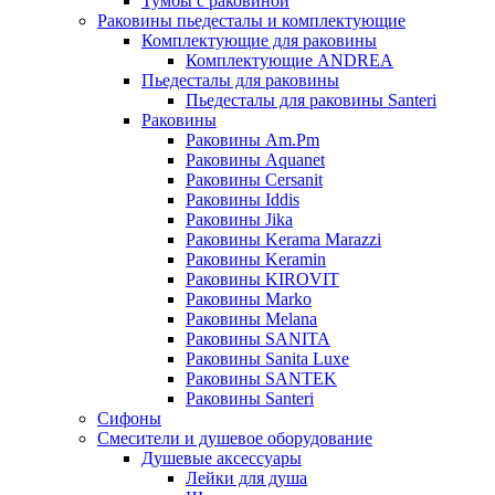
Тумбы с раковиной
Раковины пьедесталы и комплектующие
Комплектующие для раковины
Комплектующие ANDREA
Пьедесталы для раковины
Пьедесталы для раковины Santeri
Раковины
Раковины Am.Pm
Раковины Aquanet
Раковины Cersanit
Раковины Iddis
Раковины Jika
Раковины Kerama Marazzi
Раковины Keramin
Раковины KIROVIT
Раковины Marko
Раковины Melana
Раковины SANITA
Раковины Sanita Luxe
Раковины SANTEK
Раковины Santeri
Сифоны
Смесители и душевое оборудование
Душевые аксессуары
Лейки для душа