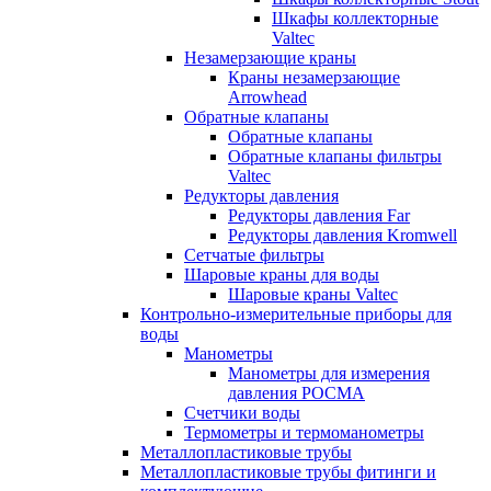
Шкафы коллекторные
Valtec
Незамерзающие краны
Краны незамерзающие
Arrowhead
Обратные клапаны
Обратные клапаны
Обратные клапаны фильтры
Valtec
Редукторы давления
Редукторы давления Far
Редукторы давления Kromwell
Сетчатые фильтры
Шаровые краны для воды
Шаровые краны Valtec
Контрольно-измерительные приборы для
воды
Манометры
Манометры для измерения
давления РОСМА
Счетчики воды
Термометры и термоманометры
Металлопластиковые трубы
Металлопластиковые трубы фитинги и