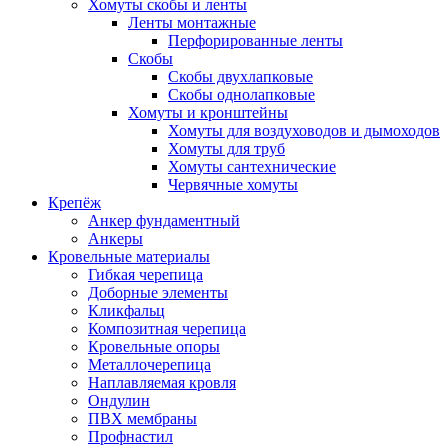
Хомуты скобы и ленты
Ленты монтажные
Перфорированные ленты
Скобы
Скобы двухлапковые
Скобы однолапковые
Хомуты и кронштейны
Хомуты для воздуховодов и дымоходов
Хомуты для труб
Хомуты сантехнические
Червячные хомуты
Крепёж
Анкер фундаментный
Анкеры
Кровельные материалы
Гибкая черепица
Доборные элементы
Кликфальц
Композитная черепица
Кровельные опоры
Металлочерепица
Наплавляемая кровля
Ондулин
ПВХ мембраны
Профнастил