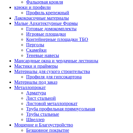
Фальцевая кровля
крюки и профили
Профиль крепежный
Лакокрасочные материалы
Малые Архитектурные Формы
Готовые домокомплекты
Игровые площадки
Контейнерные площадки ТБО
Перголы
Скамейки
Теневые навесы
Мансардные окна и чердачные лестницы
Мастики и праймеры
Материалы для сухого строительства
Профиля для гипсокартона
Материалы под заказ
Металлопрокат
Арматура
Лист стальной
Листовой металлопрокат
Труба профильная прямоугольная
Трубы стальные
Швеллер
Мощение и Благоустройство
Безшовное покрытие