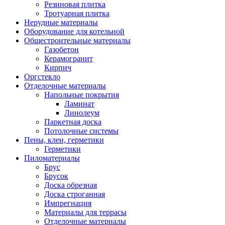
Резиновая плитка
Тротуарная плитка
Нерудные материалы
Оборудование для котельной
Общестроительные материалы
Газобетон
Керамогранит
Кирпич
Оргстекло
Отделочные материалы
Напольные покрытия
Ламинат
Линолеум
Паркетная доска
Потолочные системы
Пены, клеи, герметики
Герметики
Пиломатериалы
Брус
Брусок
Доска обрезная
Доска строганная
Импрегнация
Материалы для террасы
Отделочные материалы