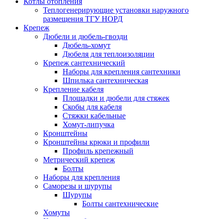
Котлы отопления
Теплогенерирующие установки наружного
размещения ТГУ НОРД
Крепеж
Дюбели и дюбель-гвозди
Дюбель-хомут
Дюбеля для теплоизоляции
Крепеж сантехнический
Наборы для крепления сантехники
Шпилька сантехническая
Крепление кабеля
Площадки и дюбели для стяжек
Скобы для кабеля
Стяжки кабельные
Хомут-липучка
Кронштейны
Кронштейны крюки и профили
Профиль крепежный
Метрический крепеж
Болты
Наборы для крепления
Саморезы и шурупы
Шурупы
Болты сантехнические
Хомуты