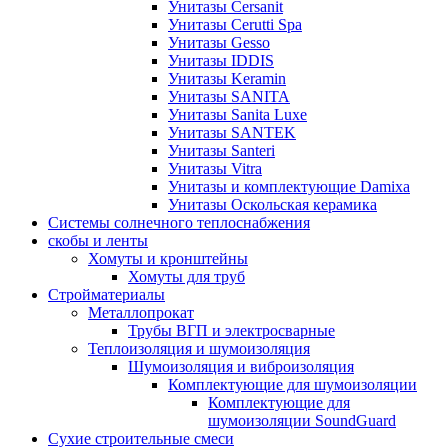
Унитазы Cersanit
Унитазы Cerutti Spa
Унитазы Gesso
Унитазы IDDIS
Унитазы Keramin
Унитазы SANITA
Унитазы Sanita Luxe
Унитазы SANTEK
Унитазы Santeri
Унитазы Vitra
Унитазы и комплектующие Damixa
Унитазы Оскольская керамика
Системы солнечного теплоснабжения
скобы и ленты
Хомуты и кронштейны
Хомуты для труб
Стройматериалы
Металлопрокат
Трубы ВГП и электросварные
Теплоизоляция и шумоизоляция
Шумоизоляция и виброизоляция
Комплектующие для шумоизоляции
Комплектующие для
шумоизоляции SoundGuard
Сухие строительные смеси