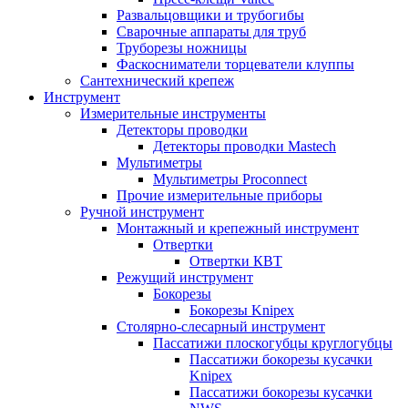
Развальцовщики и трубогибы
Сварочные аппараты для труб
Труборезы ножницы
Фаскосниматели торцеватели клуппы
Сантехнический крепеж
Инструмент
Измерительные инструменты
Детекторы проводки
Детекторы проводки Mastech
Мультиметры
Мультиметры Proconnect
Прочие измерительные приборы
Ручной инструмент
Монтажный и крепежный инструмент
Отвертки
Отвертки КВТ
Режущий инструмент
Бокорезы
Бокорезы Knipex
Столярно-слесарный инструмент
Пассатижи плоскогубцы круглогубцы
Пассатижи бокорезы кусачки
Knipex
Пассатижи бокорезы кусачки