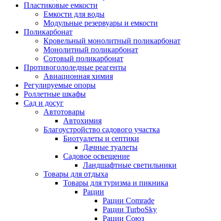
Пластиковые емкости
Емкости для воды
Модульные резервуары и емкости
Поликарбонат
Кровельный монолитный поликарбонат
Монолитный поликарбонат
Сотовый поликарбонат
Противогололедные реагенты
Авиационная химия
Регулируемые опоры
Роллетные шкафы
Сад и досуг
Автотовары
Автохимия
Благоустройство садового участка
Биотуалеты и септики
Дачные туалеты
Садовое освещение
Ландшафтные светильники
Товары для отдыха
Товары для туризма и пикника
Рации
Рации Comrade
Рации TurboSky
Рации Союз