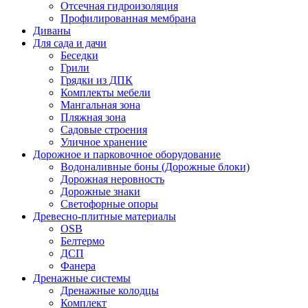
Отсечная гидроизоляция
Профилированная мембрана
Диваны
Для сада и дачи
Беседки
Грили
Грядки из ДПК
Комплекты мебели
Мангальная зона
Пляжная зона
Садовые строения
Уличное хранение
Дорожное и парковочное оборудование
Водоналивные боны (Дорожные блоки)
Дорожная неровность
Дорожные знаки
Светофорные опоры
Древесно-плитные материалы
OSB
Белтермо
ДСП
Фанера
Дренажные системы
Дренажные колодцы
Комплект