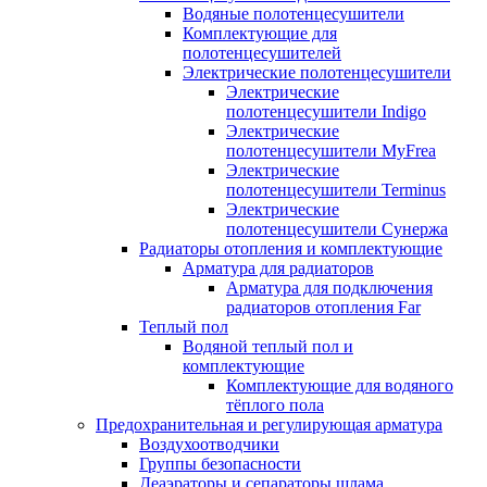
Водяные полотенцесушители
Комплектующие для
полотенцесушителей
Электрические полотенцесушители
Электрические
полотенцесушители Indigo
Электрические
полотенцесушители MyFrea
Электрические
полотенцесушители Terminus
Электрические
полотенцесушители Сунержа
Радиаторы отопления и комплектующие
Арматура для радиаторов
Арматура для подключения
радиаторов отопления Far
Теплый пол
Водяной теплый пол и
комплектующие
Комплектующие для водяного
тёплого пола
Предохранительная и регулирующая арматура
Воздухоотводчики
Группы безопасности
Деаэраторы и сепараторы шлама