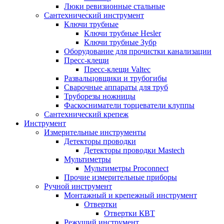
Люки ревизионные стальные
Сантехнический инструмент
Ключи трубные
Ключи трубные Hesler
Ключи трубные Зубр
Оборудование для прочистки канализации
Пресс-клещи
Пресс-клещи Valtec
Развальцовщики и трубогибы
Сварочные аппараты для труб
Труборезы ножницы
Фаскосниматели торцеватели клуппы
Сантехнический крепеж
Инструмент
Измерительные инструменты
Детекторы проводки
Детекторы проводки Mastech
Мультиметры
Мультиметры Proconnect
Прочие измерительные приборы
Ручной инструмент
Монтажный и крепежный инструмент
Отвертки
Отвертки КВТ
Режущий инструмент