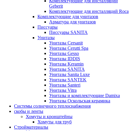
Комплектующие для инсталляций
Geberit
Комплектующие для инсталляций Roca
Комплектующие для унитазов
Арматура для унитазов
Писсуары
Писсуары SANITA
Унитазы
Унитазы Cersanit
Унитазы Cerutti Spa
Унитазы Gesso
Унитазы IDDIS
Унитазы Keramin
Унитазы SANITA
Унитазы Sanita Luxe
Унитазы SANTEK
Унитазы Santeri
Унитазы Vitra
Унитазы и комплектующие Damixa
Унитазы Оскольская керамика
Системы солнечного теплоснабжения
скобы и ленты
Хомуты и кронштейны
Хомуты для труб
Стройматериалы