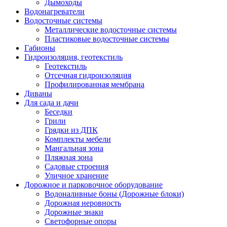
Дымоходы
Водонагреватели
Водосточные системы
Металлические водосточные системы
Пластиковые водосточные системы
Габионы
Гидроизоляция, геотекстиль
Геотекстиль
Отсечная гидроизоляция
Профилированная мембрана
Диваны
Для сада и дачи
Беседки
Грили
Грядки из ДПК
Комплекты мебели
Мангальная зона
Пляжная зона
Садовые строения
Уличное хранение
Дорожное и парковочное оборудование
Водоналивные боны (Дорожные блоки)
Дорожная неровность
Дорожные знаки
Светофорные опоры