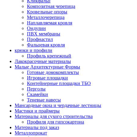
Кликфальц
Композитная черепица
Кровельные опоры
Металлочерепица
Наплавляемая кровля
Ондулин
ПВХ мембраны
Профнастил
Фальцевая кровля
крюки и профили
Профиль крепежный
Лакокрасочные материалы
Малые Архитектурные Формы
Готовые домокомплекты
Игровые площадки
Контейнерные площадки ТБО
Перголы
Скамейки
Теневые навесы
Мансардные окна и чердачные лестницы
Мастики и праймеры
Материалы для сухого строительства
Профиля для гипсокартона
Материалы под заказ
Металлопрокат