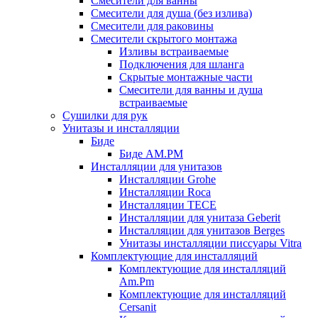
Смесители для ванны
Смесители для душа (без излива)
Смесители для раковины
Смесители скрытого монтажа
Изливы встраиваемые
Подключения для шланга
Скрытые монтажные части
Смесители для ванны и душа
встраиваемые
Сушилки для рук
Унитазы и инсталляции
Биде
Биде AM.PM
Инсталляции для унитазов
Инсталляции Grohe
Инсталляции Roca
Инсталляции TECE
Инсталляции для унитаза Geberit
Инсталляции для унитазов Berges
Унитазы инсталляции писсуары Vitra
Комплектующие для инсталляций
Комплектующие для инсталляций
Am.Pm
Комплектующие для инсталляций
Cersanit