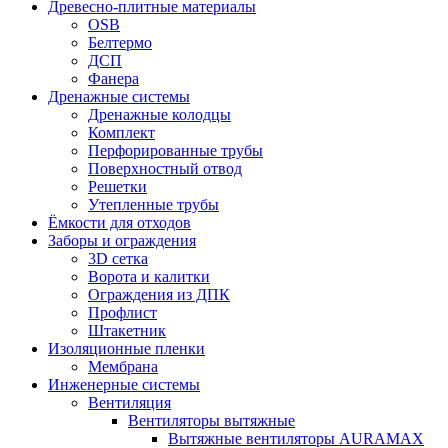
Древесно-плитные материалы
OSB
Белтермо
ДСП
Фанера
Дренажные системы
Дренажные колодцы
Комплект
Перфорированные трубы
Поверхностный отвод
Решетки
Утепленные трубы
Ёмкости для отходов
Заборы и ограждения
3D сетка
Ворота и калитки
Ограждения из ДПК
Профлист
Штакетник
Изоляционные пленки
Мембрана
Инженерные системы
Вентиляция
Вентиляторы вытяжные
Вытяжные вентиляторы AURAMAX