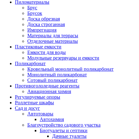
Пиломатериалы
Брус
Брусок
Доска обрезная
Доска строганная
Импрегнация
Материалы для террасы
Отделочные материалы
Пластиковые емкости
Емкости для воды
Модульные резервуары и емкости
Поликарбонат
Кровельный монолитный поликарбонат
Монолитный поликарбонат
Сотовый поликарбонат
Противогололедные реагенты
Авиационная химия
Регулируемые опоры
Роллетные шкафы
Сад и досуг
Автотовары
Автохимия
Благоустройство садового участка
Биотуалеты и септики
Дачные туалеты