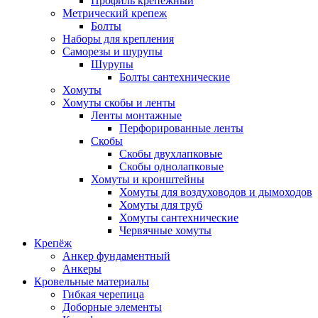
Профиль крепежный
Метрический крепеж
Болты
Наборы для крепления
Саморезы и шурупы
Шурупы
Болты сантехнические
Хомуты
Хомуты скобы и ленты
Ленты монтажные
Перфорированные ленты
Скобы
Скобы двухлапковые
Скобы однолапковые
Хомуты и кронштейны
Хомуты для воздуховодов и дымоходов
Хомуты для труб
Хомуты сантехнические
Червячные хомуты
Крепёж
Анкер фундаментный
Анкеры
Кровельные материалы
Гибкая черепица
Доборные элементы