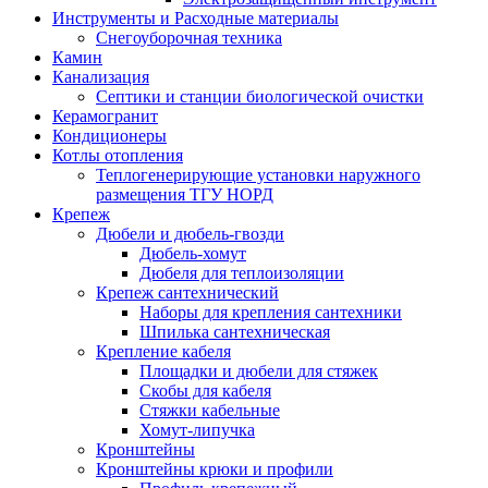
Инструменты и Расходные материалы
Снегоуборочная техника
Камин
Канализация
Септики и станции биологической очистки
Керамогранит
Кондиционеры
Котлы отопления
Теплогенерирующие установки наружного
размещения ТГУ НОРД
Крепеж
Дюбели и дюбель-гвозди
Дюбель-хомут
Дюбеля для теплоизоляции
Крепеж сантехнический
Наборы для крепления сантехники
Шпилька сантехническая
Крепление кабеля
Площадки и дюбели для стяжек
Скобы для кабеля
Стяжки кабельные
Хомут-липучка
Кронштейны
Кронштейны крюки и профили