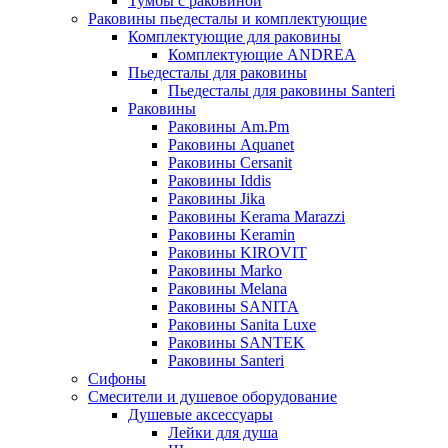
Тумбы с раковиной
Раковины пьедесталы и комплектующие
Комплектующие для раковины
Комплектующие ANDREA
Пьедесталы для раковины
Пьедесталы для раковины Santeri
Раковины
Раковины Am.Pm
Раковины Aquanet
Раковины Cersanit
Раковины Iddis
Раковины Jika
Раковины Kerama Marazzi
Раковины Keramin
Раковины KIROVIT
Раковины Marko
Раковины Melana
Раковины SANITA
Раковины Sanita Luxe
Раковины SANTEK
Раковины Santeri
Сифоны
Смесители и душевое оборудование
Душевые аксессуары
Лейки для душа