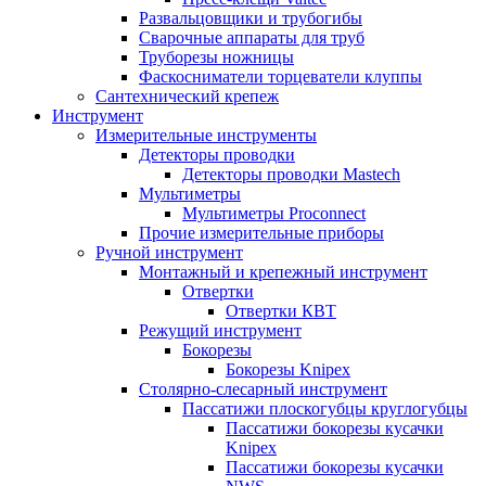
Развальцовщики и трубогибы
Сварочные аппараты для труб
Труборезы ножницы
Фаскосниматели торцеватели клуппы
Сантехнический крепеж
Инструмент
Измерительные инструменты
Детекторы проводки
Детекторы проводки Mastech
Мультиметры
Мультиметры Proconnect
Прочие измерительные приборы
Ручной инструмент
Монтажный и крепежный инструмент
Отвертки
Отвертки КВТ
Режущий инструмент
Бокорезы
Бокорезы Knipex
Столярно-слесарный инструмент
Пассатижи плоскогубцы круглогубцы
Пассатижи бокорезы кусачки
Knipex
Пассатижи бокорезы кусачки