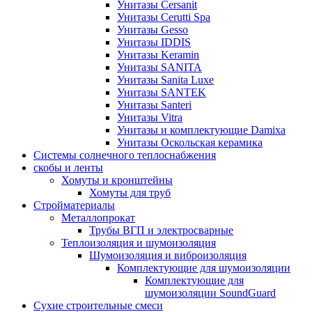
Унитазы Cersanit
Унитазы Cerutti Spa
Унитазы Gesso
Унитазы IDDIS
Унитазы Keramin
Унитазы SANITA
Унитазы Sanita Luxe
Унитазы SANTEK
Унитазы Santeri
Унитазы Vitra
Унитазы и комплектующие Damixa
Унитазы Оскольская керамика
Системы солнечного теплоснабжения
скобы и ленты
Хомуты и кронштейны
Хомуты для труб
Стройматериалы
Металлопрокат
Трубы ВГП и электросварные
Теплоизоляция и шумоизоляция
Шумоизоляция и виброизоляция
Комплектующие для шумоизоляции
Комплектующие для
шумоизоляции SoundGuard
Сухие строительные смеси