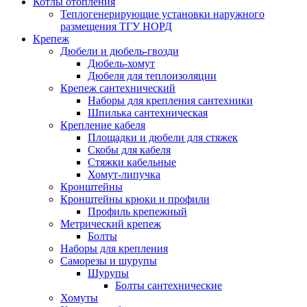
Котлы отопления
Теплогенерирующие установки наружного
размещения ТГУ НОРД
Крепеж
Дюбели и дюбель-гвозди
Дюбель-хомут
Дюбеля для теплоизоляции
Крепеж сантехнический
Наборы для крепления сантехники
Шпилька сантехническая
Крепление кабеля
Площадки и дюбели для стяжек
Скобы для кабеля
Стяжки кабельные
Хомут-липучка
Кронштейны
Кронштейны крюки и профили
Профиль крепежный
Метрический крепеж
Болты
Наборы для крепления
Саморезы и шурупы
Шурупы
Болты сантехнические
Хомуты