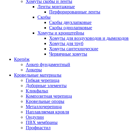
Хомуты скобы и ленты
Ленты монтажные
Перфорированные ленты
Скобы
Скобы двухлапковые
Скобы однолапковые
Хомуты и кронштейны
Хомуты для воздуховодов и дымоходов
Хомуты для труб
Хомуты сантехнические
Червячные хомуты
Крепёж
Анкер фундаментный
Анкеры
Кровельные материалы
Гибкая черепица
Доборные элементы
Кликфальц
Композитная черепица
Кровельные опоры
Металлочерепица
Наплавляемая кровля
Ондулин
ПВХ мембраны
Профнастил