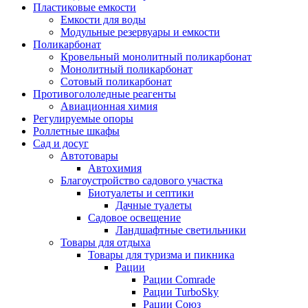
Пластиковые емкости
Емкости для воды
Модульные резервуары и емкости
Поликарбонат
Кровельный монолитный поликарбонат
Монолитный поликарбонат
Сотовый поликарбонат
Противогололедные реагенты
Авиационная химия
Регулируемые опоры
Роллетные шкафы
Сад и досуг
Автотовары
Автохимия
Благоустройство садового участка
Биотуалеты и септики
Дачные туалеты
Садовое освещение
Ландшафтные светильники
Товары для отдыха
Товары для туризма и пикника
Рации
Рации Comrade
Рации TurboSky
Рации Союз