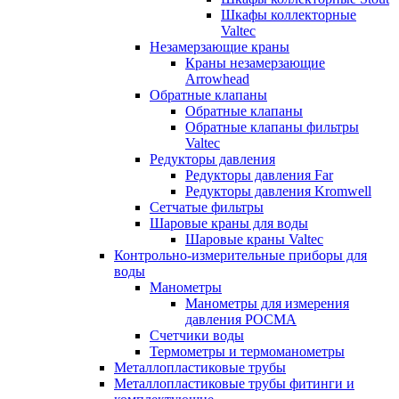
Шкафы коллекторные
Valtec
Незамерзающие краны
Краны незамерзающие
Arrowhead
Обратные клапаны
Обратные клапаны
Обратные клапаны фильтры
Valtec
Редукторы давления
Редукторы давления Far
Редукторы давления Kromwell
Сетчатые фильтры
Шаровые краны для воды
Шаровые краны Valtec
Контрольно-измерительные приборы для
воды
Манометры
Манометры для измерения
давления РОСМА
Счетчики воды
Термометры и термоманометры
Металлопластиковые трубы
Металлопластиковые трубы фитинги и