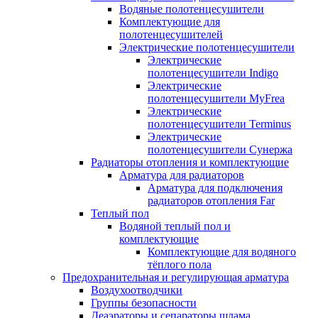
Водяные полотенцесушители
Комплектующие для
полотенцесушителей
Электрические полотенцесушители
Электрические
полотенцесушители Indigo
Электрические
полотенцесушители MyFrea
Электрические
полотенцесушители Terminus
Электрические
полотенцесушители Сунержа
Радиаторы отопления и комплектующие
Арматура для радиаторов
Арматура для подключения
радиаторов отопления Far
Теплый пол
Водяной теплый пол и
комплектующие
Комплектующие для водяного
тёплого пола
Предохранительная и регулирующая арматура
Воздухоотводчики
Группы безопасности
Деаэраторы и сепараторы шлама