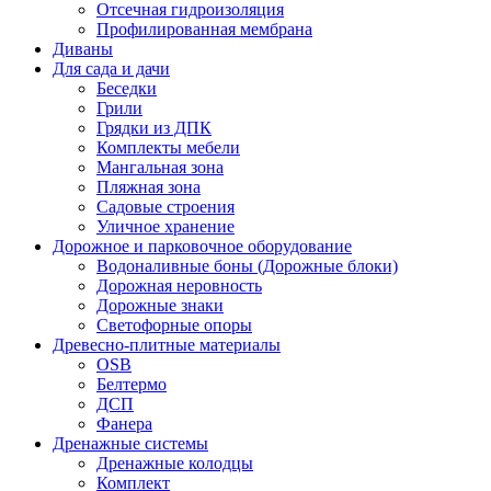
Отсечная гидроизоляция
Профилированная мембрана
Диваны
Для сада и дачи
Беседки
Грили
Грядки из ДПК
Комплекты мебели
Мангальная зона
Пляжная зона
Садовые строения
Уличное хранение
Дорожное и парковочное оборудование
Водоналивные боны (Дорожные блоки)
Дорожная неровность
Дорожные знаки
Светофорные опоры
Древесно-плитные материалы
OSB
Белтермо
ДСП
Фанера
Дренажные системы
Дренажные колодцы
Комплект