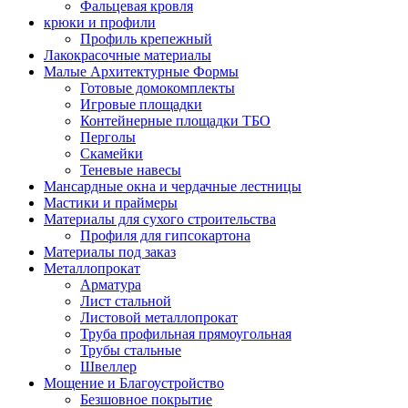
Фальцевая кровля
крюки и профили
Профиль крепежный
Лакокрасочные материалы
Малые Архитектурные Формы
Готовые домокомплекты
Игровые площадки
Контейнерные площадки ТБО
Перголы
Скамейки
Теневые навесы
Мансардные окна и чердачные лестницы
Мастики и праймеры
Материалы для сухого строительства
Профиля для гипсокартона
Материалы под заказ
Металлопрокат
Арматура
Лист стальной
Листовой металлопрокат
Труба профильная прямоугольная
Трубы стальные
Швеллер
Мощение и Благоустройство
Безшовное покрытие