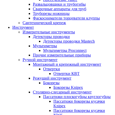
Развальцовщики и трубогибы
Сварочные аппараты для труб
Труборезы ножницы
Фаскосниматели торцеватели клуппы
Сантехнический крепеж
Инструмент
Измерительные инструменты
Детекторы проводки
Детекторы проводки Mastech
Мультиметры
Мультиметры Proconnect
Прочие измерительные приборы
Ручной инструмент
Монтажный и крепежный инструмент
Отвертки
Отвертки КВТ
Режущий инструмент
Бокорезы
Бокорезы Knipex
Столярно-слесарный инструмент
Пассатижи плоскогубцы круглогубцы
Пассатижи бокорезы кусачки
Knipex
Пассатижи бокорезы кусачки