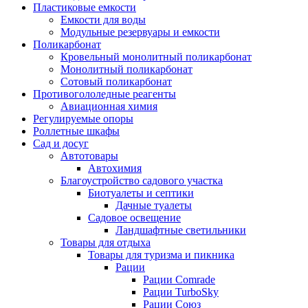
Пластиковые емкости
Емкости для воды
Модульные резервуары и емкости
Поликарбонат
Кровельный монолитный поликарбонат
Монолитный поликарбонат
Сотовый поликарбонат
Противогололедные реагенты
Авиационная химия
Регулируемые опоры
Роллетные шкафы
Сад и досуг
Автотовары
Автохимия
Благоустройство садового участка
Биотуалеты и септики
Дачные туалеты
Садовое освещение
Ландшафтные светильники
Товары для отдыха
Товары для туризма и пикника
Рации
Рации Comrade
Рации TurboSky
Рации Союз