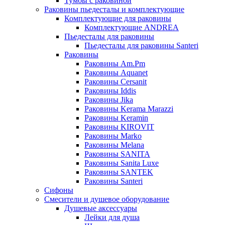
Тумбы с раковиной
Раковины пьедесталы и комплектующие
Комплектующие для раковины
Комплектующие ANDREA
Пьедесталы для раковины
Пьедесталы для раковины Santeri
Раковины
Раковины Am.Pm
Раковины Aquanet
Раковины Cersanit
Раковины Iddis
Раковины Jika
Раковины Kerama Marazzi
Раковины Keramin
Раковины KIROVIT
Раковины Marko
Раковины Melana
Раковины SANITA
Раковины Sanita Luxe
Раковины SANTEK
Раковины Santeri
Сифоны
Смесители и душевое оборудование
Душевые аксессуары
Лейки для душа