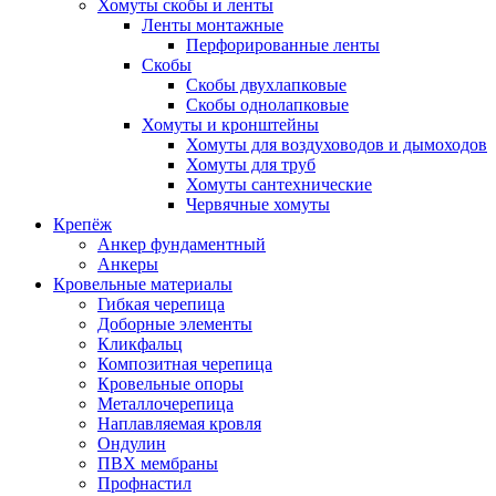
Хомуты скобы и ленты
Ленты монтажные
Перфорированные ленты
Скобы
Скобы двухлапковые
Скобы однолапковые
Хомуты и кронштейны
Хомуты для воздуховодов и дымоходов
Хомуты для труб
Хомуты сантехнические
Червячные хомуты
Крепёж
Анкер фундаментный
Анкеры
Кровельные материалы
Гибкая черепица
Доборные элементы
Кликфальц
Композитная черепица
Кровельные опоры
Металлочерепица
Наплавляемая кровля
Ондулин
ПВХ мембраны
Профнастил