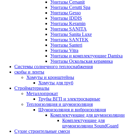
Унитазы Cersanit
Унитазы Cerutti Spa
Унитазы Gesso
Унитазы IDDIS
Унитазы Keramin
Унитазы SANITA
Унитазы Sanita Luxe
Унитазы SANTEK
Унитазы Santeri
Унитазы Vitra
Унитазы и комплектующие Damixa
Унитазы Оскольская керамика
Системы солнечного теплоснабжения
скобы и ленты
Хомуты и кронштейны
Хомуты для труб
Стройматериалы
Металлопрокат
Трубы ВГП и электросварные
Теплоизоляция и шумоизоляция
Шумоизоляция и виброизоляция
Комплектующие для шумоизоляции
Комплектующие для
шумоизоляции SoundGuard
Сухие строительные смеси