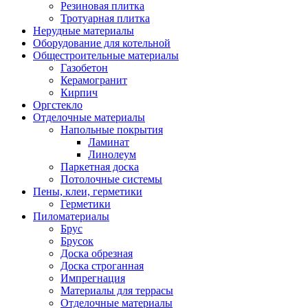
Резиновая плитка
Тротуарная плитка
Нерудные материалы
Оборудование для котельной
Общестроительные материалы
Газобетон
Керамогранит
Кирпич
Оргстекло
Отделочные материалы
Напольные покрытия
Ламинат
Линолеум
Паркетная доска
Потолочные системы
Пены, клеи, герметики
Герметики
Пиломатериалы
Брус
Брусок
Доска обрезная
Доска строганная
Импрегнация
Материалы для террасы
Отделочные материалы