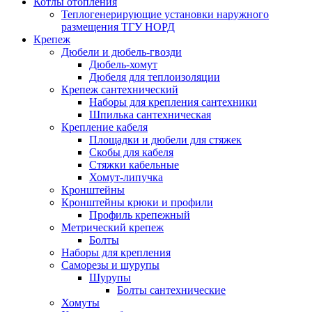
Котлы отопления
Теплогенерирующие установки наружного
размещения ТГУ НОРД
Крепеж
Дюбели и дюбель-гвозди
Дюбель-хомут
Дюбеля для теплоизоляции
Крепеж сантехнический
Наборы для крепления сантехники
Шпилька сантехническая
Крепление кабеля
Площадки и дюбели для стяжек
Скобы для кабеля
Стяжки кабельные
Хомут-липучка
Кронштейны
Кронштейны крюки и профили
Профиль крепежный
Метрический крепеж
Болты
Наборы для крепления
Саморезы и шурупы
Шурупы
Болты сантехнические
Хомуты