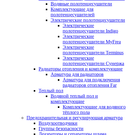
Водяные полотенцесушители
Комплектующие для
полотенцесушителей
Электрические полотенцесушители
Электрические
полотенцесушители Indigo
Электрические
полотенцесушители MyFrea
Электрические
полотенцесушители Terminus
Электрические
полотенцесушители Сунержа
Радиаторы отопления и комплектующие
Арматура для радиаторов
Арматура для подключения
радиаторов отопления Far
Теплый пол
Водяной теплый пол и
комплектующие
Комплектующие для водяного
тёплого пола
Предохранительная и регулирующая арматура
Воздухоотводчики
Группы безопасности
Деаэраторы и сепараторы шлама