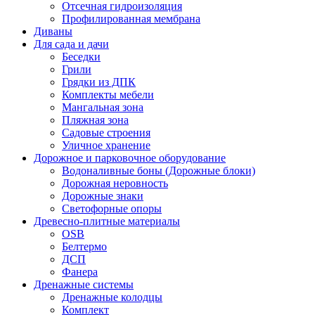
Отсечная гидроизоляция
Профилированная мембрана
Диваны
Для сада и дачи
Беседки
Грили
Грядки из ДПК
Комплекты мебели
Мангальная зона
Пляжная зона
Садовые строения
Уличное хранение
Дорожное и парковочное оборудование
Водоналивные боны (Дорожные блоки)
Дорожная неровность
Дорожные знаки
Светофорные опоры
Древесно-плитные материалы
OSB
Белтермо
ДСП
Фанера
Дренажные системы
Дренажные колодцы
Комплект