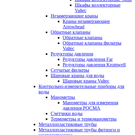
Шкафы коллекторные
Valtec
Незамерзающие краны
Краны незамерзающие
Arrowhead
Обратные клапаны
Обратные клапаны
Обратные клапаны фильтры
Valtec
Редукторы давления
Редукторы давления Far
Редукторы давления Kromwell
Сетчатые фильтры
Шаровые краны для воды
Шаровые краны Valtec
Контрольно-измерительные приборы для
воды
Манометры
Манометры для измерения
давления РОСМА
Счетчики воды
Термометры и термоманометры
Металлопластиковые трубы
Металлопластиковые трубы фитинги и