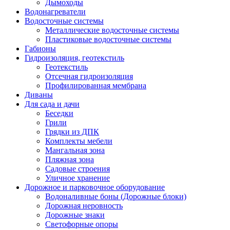
Дымоходы
Водонагреватели
Водосточные системы
Металлические водосточные системы
Пластиковые водосточные системы
Габионы
Гидроизоляция, геотекстиль
Геотекстиль
Отсечная гидроизоляция
Профилированная мембрана
Диваны
Для сада и дачи
Беседки
Грили
Грядки из ДПК
Комплекты мебели
Мангальная зона
Пляжная зона
Садовые строения
Уличное хранение
Дорожное и парковочное оборудование
Водоналивные боны (Дорожные блоки)
Дорожная неровность
Дорожные знаки
Светофорные опоры