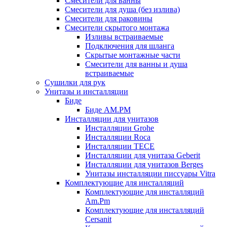
Смесители для ванны
Смесители для душа (без излива)
Смесители для раковины
Смесители скрытого монтажа
Изливы встраиваемые
Подключения для шланга
Скрытые монтажные части
Смесители для ванны и душа
встраиваемые
Сушилки для рук
Унитазы и инсталляции
Биде
Биде AM.PM
Инсталляции для унитазов
Инсталляции Grohe
Инсталляции Roca
Инсталляции TECE
Инсталляции для унитаза Geberit
Инсталляции для унитазов Berges
Унитазы инсталляции писсуары Vitra
Комплектующие для инсталляций
Комплектующие для инсталляций
Am.Pm
Комплектующие для инсталляций
Cersanit