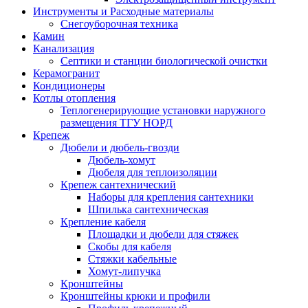
Инструменты и Расходные материалы
Снегоуборочная техника
Камин
Канализация
Септики и станции биологической очистки
Керамогранит
Кондиционеры
Котлы отопления
Теплогенерирующие установки наружного
размещения ТГУ НОРД
Крепеж
Дюбели и дюбель-гвозди
Дюбель-хомут
Дюбеля для теплоизоляции
Крепеж сантехнический
Наборы для крепления сантехники
Шпилька сантехническая
Крепление кабеля
Площадки и дюбели для стяжек
Скобы для кабеля
Стяжки кабельные
Хомут-липучка
Кронштейны
Кронштейны крюки и профили