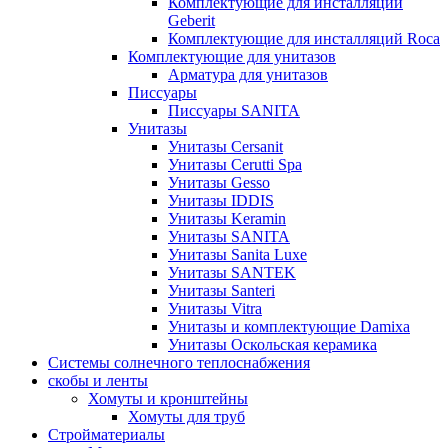
Комплектующие для инсталляций
Geberit
Комплектующие для инсталляций Roca
Комплектующие для унитазов
Арматура для унитазов
Писсуары
Писсуары SANITA
Унитазы
Унитазы Cersanit
Унитазы Cerutti Spa
Унитазы Gesso
Унитазы IDDIS
Унитазы Keramin
Унитазы SANITA
Унитазы Sanita Luxe
Унитазы SANTEK
Унитазы Santeri
Унитазы Vitra
Унитазы и комплектующие Damixa
Унитазы Оскольская керамика
Системы солнечного теплоснабжения
скобы и ленты
Хомуты и кронштейны
Хомуты для труб
Стройматериалы