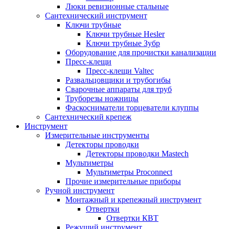
Люки ревизионные стальные
Сантехнический инструмент
Ключи трубные
Ключи трубные Hesler
Ключи трубные Зубр
Оборудование для прочистки канализации
Пресс-клещи
Пресс-клещи Valtec
Развальцовщики и трубогибы
Сварочные аппараты для труб
Труборезы ножницы
Фаскосниматели торцеватели клуппы
Сантехнический крепеж
Инструмент
Измерительные инструменты
Детекторы проводки
Детекторы проводки Mastech
Мультиметры
Мультиметры Proconnect
Прочие измерительные приборы
Ручной инструмент
Монтажный и крепежный инструмент
Отвертки
Отвертки КВТ
Режущий инструмент