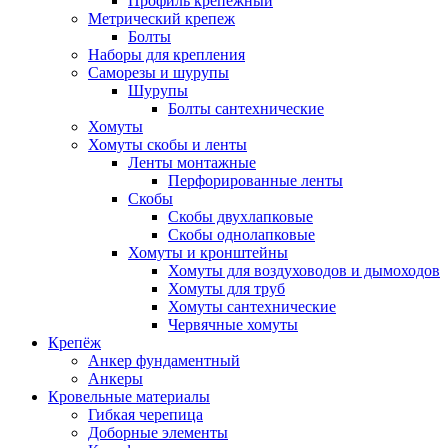
Профиль крепежный
Метрический крепеж
Болты
Наборы для крепления
Саморезы и шурупы
Шурупы
Болты сантехнические
Хомуты
Хомуты скобы и ленты
Ленты монтажные
Перфорированные ленты
Скобы
Скобы двухлапковые
Скобы однолапковые
Хомуты и кронштейны
Хомуты для воздуховодов и дымоходов
Хомуты для труб
Хомуты сантехнические
Червячные хомуты
Крепёж
Анкер фундаментный
Анкеры
Кровельные материалы
Гибкая черепица
Доборные элементы