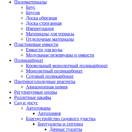
Пиломатериалы
Брус
Брусок
Доска обрезная
Доска строганная
Импрегнация
Материалы для террасы
Отделочные материалы
Пластиковые емкости
Емкости для воды
Модульные резервуары и емкости
Поликарбонат
Кровельный монолитный поликарбонат
Монолитный поликарбонат
Сотовый поликарбонат
Противогололедные реагенты
Авиационная химия
Регулируемые опоры
Роллетные шкафы
Сад и досуг
Автотовары
Автохимия
Благоустройство садового участка
Биотуалеты и септики
Дачные туалеты