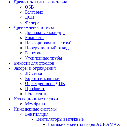
Древесно-плитные материалы
OSB
Белтермо
ДСП
Фанера
Дренажные системы
Дренажные колодцы
Комплект
Перфорированные трубы
Поверхностный отвод
Решетки
Утепленные трубы
Ёмкости для отходов
Заборы и ограждения
3D сетка
Ворота и калитки
Ограждения из ДПК
Профлист
Штакетник
Изоляционные пленки
Мембрана
Инженерные системы
Вентиляция
Вентиляторы вытяжные
Вытяжные вентиляторы AURAMAX