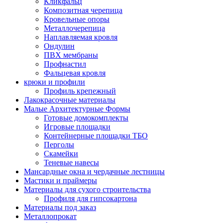
Кликфальц
Композитная черепица
Кровельные опоры
Металлочерепица
Наплавляемая кровля
Ондулин
ПВХ мембраны
Профнастил
Фальцевая кровля
крюки и профили
Профиль крепежный
Лакокрасочные материалы
Малые Архитектурные Формы
Готовые домокомплекты
Игровые площадки
Контейнерные площадки ТБО
Перголы
Скамейки
Теневые навесы
Мансардные окна и чердачные лестницы
Мастики и праймеры
Материалы для сухого строительства
Профиля для гипсокартона
Материалы под заказ
Металлопрокат