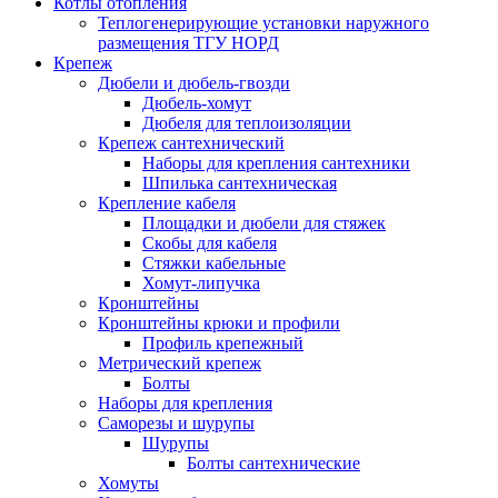
Котлы отопления
Теплогенерирующие установки наружного
размещения ТГУ НОРД
Крепеж
Дюбели и дюбель-гвозди
Дюбель-хомут
Дюбеля для теплоизоляции
Крепеж сантехнический
Наборы для крепления сантехники
Шпилька сантехническая
Крепление кабеля
Площадки и дюбели для стяжек
Скобы для кабеля
Стяжки кабельные
Хомут-липучка
Кронштейны
Кронштейны крюки и профили
Профиль крепежный
Метрический крепеж
Болты
Наборы для крепления
Саморезы и шурупы
Шурупы
Болты сантехнические
Хомуты