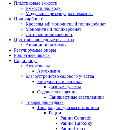
Пластиковые емкости
Емкости для воды
Модульные резервуары и емкости
Поликарбонат
Кровельный монолитный поликарбонат
Монолитный поликарбонат
Сотовый поликарбонат
Противогололедные реагенты
Авиационная химия
Регулируемые опоры
Роллетные шкафы
Сад и досуг
Автотовары
Автохимия
Благоустройство садового участка
Биотуалеты и септики
Дачные туалеты
Садовое освещение
Ландшафтные светильники
Товары для отдыха
Товары для туризма и пикника
Рации
Рации Comrade
Рации TurboSky
Рации Союз