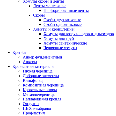
Хомуты скобы и ленты
Ленты монтажные
Перфорированные ленты
Скобы
Скобы двухлапковые
Скобы однолапковые
Хомуты и кронштейны
Хомуты для воздуховодов и дымоходов
Хомуты для труб
Хомуты сантехнические
Червячные хомуты
Крепёж
Анкер фундаментный
Анкеры
Кровельные материалы
Гибкая черепица
Доборные элементы
Кликфальц
Композитная черепица
Кровельные опоры
Металлочерепица
Наплавляемая кровля
Ондулин
ПВХ мембраны
Профнастил