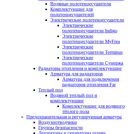
Водяные полотенцесушители
Комплектующие для
полотенцесушителей
Электрические полотенцесушители
Электрические
полотенцесушители Indigo
Электрические
полотенцесушители MyFrea
Электрические
полотенцесушители Terminus
Электрические
полотенцесушители Сунержа
Радиаторы отопления и комплектующие
Арматура для радиаторов
Арматура для подключения
радиаторов отопления Far
Теплый пол
Водяной теплый пол и
комплектующие
Комплектующие для водяного
тёплого пола
Предохранительная и регулирующая арматура
Воздухоотводчики
Группы безопасности
Деаэраторы и сепараторы шлама