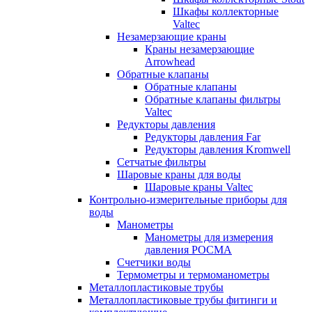
Шкафы коллекторные
Valtec
Незамерзающие краны
Краны незамерзающие
Arrowhead
Обратные клапаны
Обратные клапаны
Обратные клапаны фильтры
Valtec
Редукторы давления
Редукторы давления Far
Редукторы давления Kromwell
Сетчатые фильтры
Шаровые краны для воды
Шаровые краны Valtec
Контрольно-измерительные приборы для
воды
Манометры
Манометры для измерения
давления РОСМА
Счетчики воды
Термометры и термоманометры
Металлопластиковые трубы
Металлопластиковые трубы фитинги и