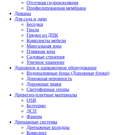
Отсечная гидроизоляция
Профилированная мембрана
Диваны
Для сада и дачи
Беседки
Грили
Грядки из ДПК
Комплекты мебели
Мангальная зона
Пляжная зона
Садовые строения
Уличное хранение
Дорожное и парковочное оборудование
Водоналивные боны (Дорожные блоки)
Дорожная неровность
Дорожные знаки
Светофорные опоры
Древесно-плитные материалы
OSB
Белтермо
ДСП
Фанера
Дренажные системы
Дренажные колодцы
Комплект