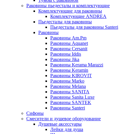
Тумбы с раковиной
Раковины пьедесталы и комплектующие
Комплектующие для раковины
Комплектующие ANDREA
Пьедесталы для раковины
Пьедесталы для раковины Santeri
Раковины
Раковины Am.Pm
Раковины Aquanet
Раковины Cersanit
Раковины Iddis
Раковины Jika
Раковины Kerama Marazzi
Раковины Keramin
Раковины KIROVIT
Раковины Marko
Раковины Melana
Раковины SANITA
Раковины Sanita Luxe
Раковины SANTEK
Раковины Santeri
Сифоны
Смесители и душевое оборудование
Душевые аксессуары
Лейки для душа