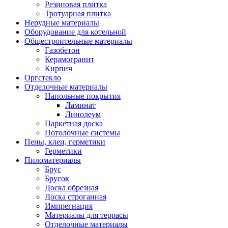
Резиновая плитка
Тротуарная плитка
Нерудные материалы
Оборудование для котельной
Общестроительные материалы
Газобетон
Керамогранит
Кирпич
Оргстекло
Отделочные материалы
Напольные покрытия
Ламинат
Линолеум
Паркетная доска
Потолочные системы
Пены, клеи, герметики
Герметики
Пиломатериалы
Брус
Брусок
Доска обрезная
Доска строганная
Импрегнация
Материалы для террасы
Отделочные материалы