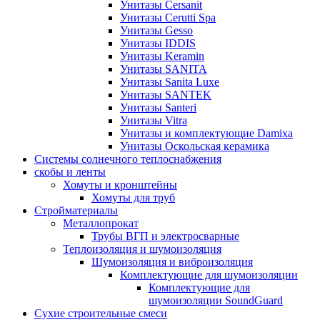
Унитазы Cersanit
Унитазы Cerutti Spa
Унитазы Gesso
Унитазы IDDIS
Унитазы Keramin
Унитазы SANITA
Унитазы Sanita Luxe
Унитазы SANTEK
Унитазы Santeri
Унитазы Vitra
Унитазы и комплектующие Damixa
Унитазы Оскольская керамика
Системы солнечного теплоснабжения
скобы и ленты
Хомуты и кронштейны
Хомуты для труб
Стройматериалы
Металлопрокат
Трубы ВГП и электросварные
Теплоизоляция и шумоизоляция
Шумоизоляция и виброизоляция
Комплектующие для шумоизоляции
Комплектующие для
шумоизоляции SoundGuard
Сухие строительные смеси