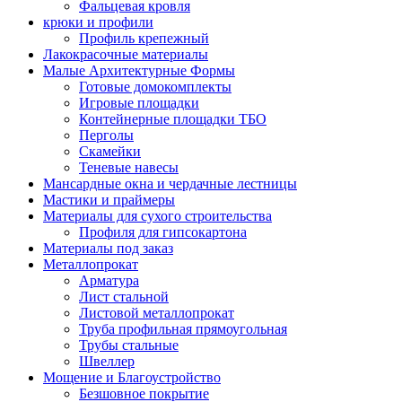
Фальцевая кровля
крюки и профили
Профиль крепежный
Лакокрасочные материалы
Малые Архитектурные Формы
Готовые домокомплекты
Игровые площадки
Контейнерные площадки ТБО
Перголы
Скамейки
Теневые навесы
Мансардные окна и чердачные лестницы
Мастики и праймеры
Материалы для сухого строительства
Профиля для гипсокартона
Материалы под заказ
Металлопрокат
Арматура
Лист стальной
Листовой металлопрокат
Труба профильная прямоугольная
Трубы стальные
Швеллер
Мощение и Благоустройство
Безшовное покрытие