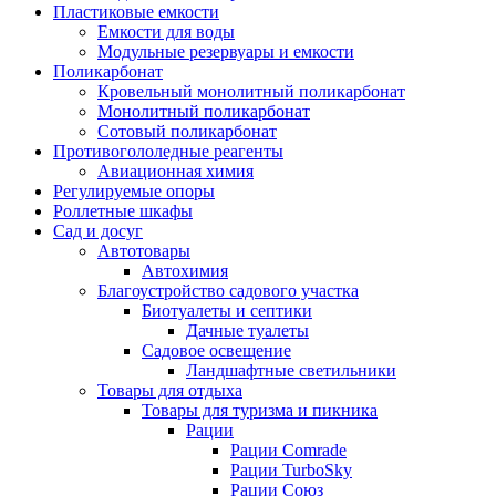
Пластиковые емкости
Емкости для воды
Модульные резервуары и емкости
Поликарбонат
Кровельный монолитный поликарбонат
Монолитный поликарбонат
Сотовый поликарбонат
Противогололедные реагенты
Авиационная химия
Регулируемые опоры
Роллетные шкафы
Сад и досуг
Автотовары
Автохимия
Благоустройство садового участка
Биотуалеты и септики
Дачные туалеты
Садовое освещение
Ландшафтные светильники
Товары для отдыха
Товары для туризма и пикника
Рации
Рации Comrade
Рации TurboSky
Рации Союз