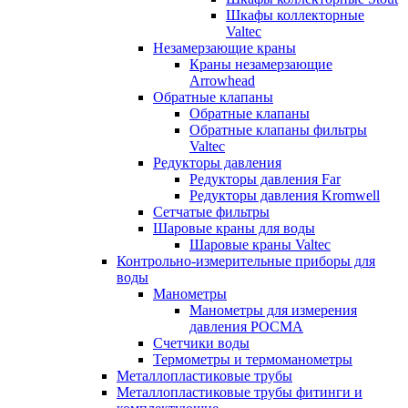
Шкафы коллекторные
Valtec
Незамерзающие краны
Краны незамерзающие
Arrowhead
Обратные клапаны
Обратные клапаны
Обратные клапаны фильтры
Valtec
Редукторы давления
Редукторы давления Far
Редукторы давления Kromwell
Сетчатые фильтры
Шаровые краны для воды
Шаровые краны Valtec
Контрольно-измерительные приборы для
воды
Манометры
Манометры для измерения
давления РОСМА
Счетчики воды
Термометры и термоманометры
Металлопластиковые трубы
Металлопластиковые трубы фитинги и