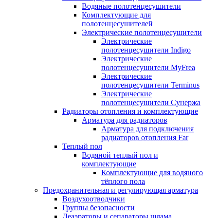
Водяные полотенцесушители
Комплектующие для
полотенцесушителей
Электрические полотенцесушители
Электрические
полотенцесушители Indigo
Электрические
полотенцесушители MyFrea
Электрические
полотенцесушители Terminus
Электрические
полотенцесушители Сунержа
Радиаторы отопления и комплектующие
Арматура для радиаторов
Арматура для подключения
радиаторов отопления Far
Теплый пол
Водяной теплый пол и
комплектующие
Комплектующие для водяного
тёплого пола
Предохранительная и регулирующая арматура
Воздухоотводчики
Группы безопасности
Деаэраторы и сепараторы шлама