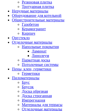
Резиновая плитка
Тротуарная плитка
Нерудные материалы
Оборудование для котельной
Общестроительные материалы
Газобетон
Керамогранит
Кирпич
Оргстекло
Отделочные материалы
Напольные покрытия
Ламинат
Линолеум
Паркетная доска
Потолочные системы
Пены, клеи, герметики
Герметики
Пиломатериалы
Брус
Брусок
Доска обрезная
Доска строганная
Импрегнация
Материалы для террасы
Отделочные материалы