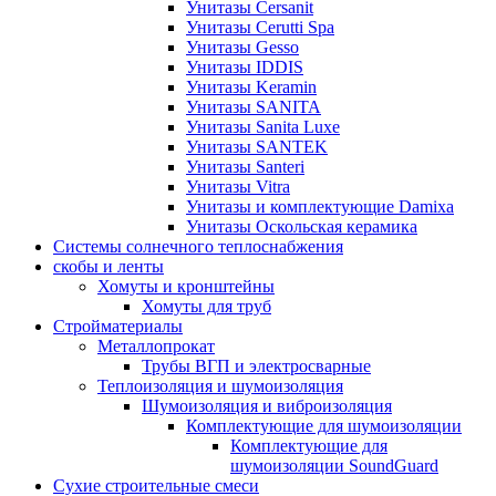
Унитазы Cersanit
Унитазы Cerutti Spa
Унитазы Gesso
Унитазы IDDIS
Унитазы Keramin
Унитазы SANITA
Унитазы Sanita Luxe
Унитазы SANTEK
Унитазы Santeri
Унитазы Vitra
Унитазы и комплектующие Damixa
Унитазы Оскольская керамика
Системы солнечного теплоснабжения
скобы и ленты
Хомуты и кронштейны
Хомуты для труб
Стройматериалы
Металлопрокат
Трубы ВГП и электросварные
Теплоизоляция и шумоизоляция
Шумоизоляция и виброизоляция
Комплектующие для шумоизоляции
Комплектующие для
шумоизоляции SoundGuard
Сухие строительные смеси