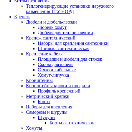
Котлы отопления
Теплогенерирующие установки наружного
размещения ТГУ НОРД
Крепеж
Дюбели и дюбель-гвозди
Дюбель-хомут
Дюбеля для теплоизоляции
Крепеж сантехнический
Наборы для крепления сантехники
Шпилька сантехническая
Крепление кабеля
Площадки и дюбели для стяжек
Скобы для кабеля
Стяжки кабельные
Хомут-липучка
Кронштейны
Кронштейны крюки и профили
Профиль крепежный
Метрический крепеж
Болты
Наборы для крепления
Саморезы и шурупы
Шурупы
Болты сантехнические
Хомуты