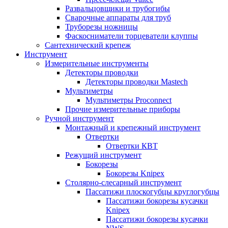
Развальцовщики и трубогибы
Сварочные аппараты для труб
Труборезы ножницы
Фаскосниматели торцеватели клуппы
Сантехнический крепеж
Инструмент
Измерительные инструменты
Детекторы проводки
Детекторы проводки Mastech
Мультиметры
Мультиметры Proconnect
Прочие измерительные приборы
Ручной инструмент
Монтажный и крепежный инструмент
Отвертки
Отвертки КВТ
Режущий инструмент
Бокорезы
Бокорезы Knipex
Столярно-слесарный инструмент
Пассатижи плоскогубцы круглогубцы
Пассатижи бокорезы кусачки
Knipex
Пассатижи бокорезы кусачки