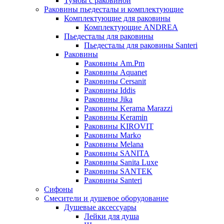
Тумбы с раковиной
Раковины пьедесталы и комплектующие
Комплектующие для раковины
Комплектующие ANDREA
Пьедесталы для раковины
Пьедесталы для раковины Santeri
Раковины
Раковины Am.Pm
Раковины Aquanet
Раковины Cersanit
Раковины Iddis
Раковины Jika
Раковины Kerama Marazzi
Раковины Keramin
Раковины KIROVIT
Раковины Marko
Раковины Melana
Раковины SANITA
Раковины Sanita Luxe
Раковины SANTEK
Раковины Santeri
Сифоны
Смесители и душевое оборудование
Душевые аксессуары
Лейки для душа