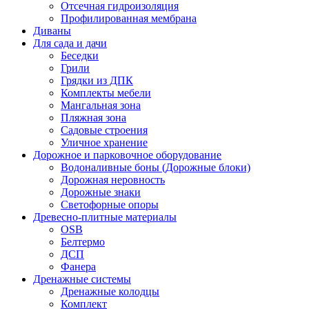
Отсечная гидроизоляция
Профилированная мембрана
Диваны
Для сада и дачи
Беседки
Грили
Грядки из ДПК
Комплекты мебели
Мангальная зона
Пляжная зона
Садовые строения
Уличное хранение
Дорожное и парковочное оборудование
Водоналивные боны (Дорожные блоки)
Дорожная неровность
Дорожные знаки
Светофорные опоры
Древесно-плитные материалы
OSB
Белтермо
ДСП
Фанера
Дренажные системы
Дренажные колодцы
Комплект