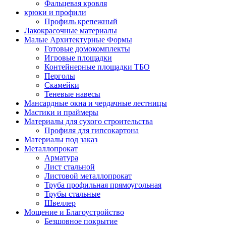
Фальцевая кровля
крюки и профили
Профиль крепежный
Лакокрасочные материалы
Малые Архитектурные Формы
Готовые домокомплекты
Игровые площадки
Контейнерные площадки ТБО
Перголы
Скамейки
Теневые навесы
Мансардные окна и чердачные лестницы
Мастики и праймеры
Материалы для сухого строительства
Профиля для гипсокартона
Материалы под заказ
Металлопрокат
Арматура
Лист стальной
Листовой металлопрокат
Труба профильная прямоугольная
Трубы стальные
Швеллер
Мощение и Благоустройство
Безшовное покрытие