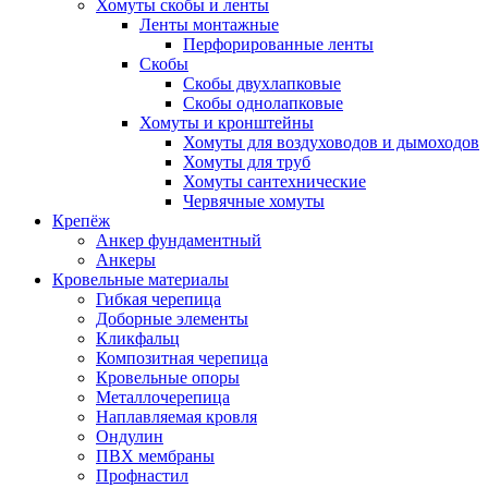
Хомуты скобы и ленты
Ленты монтажные
Перфорированные ленты
Скобы
Скобы двухлапковые
Скобы однолапковые
Хомуты и кронштейны
Хомуты для воздуховодов и дымоходов
Хомуты для труб
Хомуты сантехнические
Червячные хомуты
Крепёж
Анкер фундаментный
Анкеры
Кровельные материалы
Гибкая черепица
Доборные элементы
Кликфальц
Композитная черепица
Кровельные опоры
Металлочерепица
Наплавляемая кровля
Ондулин
ПВХ мембраны
Профнастил