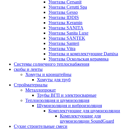
Унитазы Cersanit
Унитазы Cerutti Spa
Унитазы Gesso
Унитазы IDDIS
Унитазы Keramin
Унитазы SANITA
Унитазы Sanita Luxe
Унитазы SANTEK
Унитазы Santeri
Унитазы Vitra
Унитазы и комплектующие Damixa
Унитазы Оскольская керамика
Системы солнечного теплоснабжения
скобы и ленты
Хомуты и кронштейны
Хомуты для труб
Стройматериалы
Металлопрокат
Трубы ВГП и электросварные
Теплоизоляция и шумоизоляция
Шумоизоляция и виброизоляция
Комплектующие для шумоизоляции
Комплектующие для
шумоизоляции SoundGuard
Сухие строительные смеси