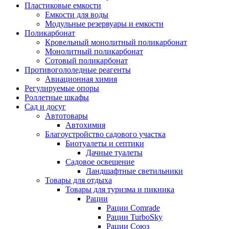
Пластиковые емкости
Емкости для воды
Модульные резервуары и емкости
Поликарбонат
Кровельный монолитный поликарбонат
Монолитный поликарбонат
Сотовый поликарбонат
Противогололедные реагенты
Авиационная химия
Регулируемые опоры
Роллетные шкафы
Сад и досуг
Автотовары
Автохимия
Благоустройство садового участка
Биотуалеты и септики
Дачные туалеты
Садовое освещение
Ландшафтные светильники
Товары для отдыха
Товары для туризма и пикника
Рации
Рации Comrade
Рации TurboSky
Рации Союз