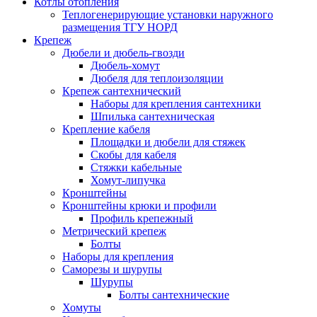
Котлы отопления
Теплогенерирующие установки наружного
размещения ТГУ НОРД
Крепеж
Дюбели и дюбель-гвозди
Дюбель-хомут
Дюбеля для теплоизоляции
Крепеж сантехнический
Наборы для крепления сантехники
Шпилька сантехническая
Крепление кабеля
Площадки и дюбели для стяжек
Скобы для кабеля
Стяжки кабельные
Хомут-липучка
Кронштейны
Кронштейны крюки и профили
Профиль крепежный
Метрический крепеж
Болты
Наборы для крепления
Саморезы и шурупы
Шурупы
Болты сантехнические
Хомуты