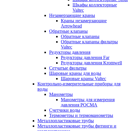
Шкафы коллекторные
Valtec
Незамерзающие краны
Краны незамерзающие
Arrowhead
Обратные клапаны
Обратные клапаны
Обратные клапаны фильтры
Valtec
Редукторы давления
Редукторы давления Far
Редукторы давления Kromwell
Сетчатые фильтры
Шаровые краны для воды
Шаровые краны Valtec
Контрольно-измерительные приборы для
воды
Манометры
Манометры для измерения
давления РОСМА
Счетчики воды
Термометры и термоманометры
Металлопластиковые трубы
Металлопластиковые трубы фитинги и