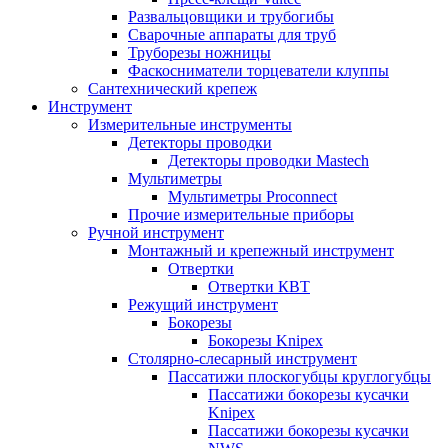
Развальцовщики и трубогибы
Сварочные аппараты для труб
Труборезы ножницы
Фаскосниматели торцеватели клуппы
Сантехнический крепеж
Инструмент
Измерительные инструменты
Детекторы проводки
Детекторы проводки Mastech
Мультиметры
Мультиметры Proconnect
Прочие измерительные приборы
Ручной инструмент
Монтажный и крепежный инструмент
Отвертки
Отвертки КВТ
Режущий инструмент
Бокорезы
Бокорезы Knipex
Столярно-слесарный инструмент
Пассатижи плоскогубцы круглогубцы
Пассатижи бокорезы кусачки
Knipex
Пассатижи бокорезы кусачки