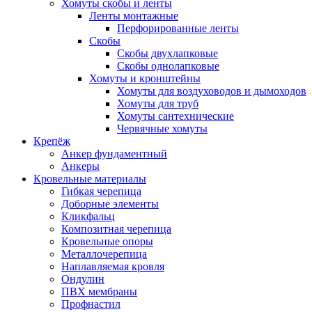
Хомуты скобы и ленты
Ленты монтажные
Перфорированные ленты
Скобы
Скобы двухлапковые
Скобы однолапковые
Хомуты и кронштейны
Хомуты для воздуховодов и дымоходов
Хомуты для труб
Хомуты сантехнические
Червячные хомуты
Крепёж
Анкер фундаментный
Анкеры
Кровельные материалы
Гибкая черепица
Доборные элементы
Кликфальц
Композитная черепица
Кровельные опоры
Металлочерепица
Наплавляемая кровля
Ондулин
ПВХ мембраны
Профнастил