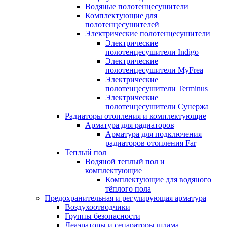
Водяные полотенцесушители
Комплектующие для
полотенцесушителей
Электрические полотенцесушители
Электрические
полотенцесушители Indigo
Электрические
полотенцесушители MyFrea
Электрические
полотенцесушители Terminus
Электрические
полотенцесушители Сунержа
Радиаторы отопления и комплектующие
Арматура для радиаторов
Арматура для подключения
радиаторов отопления Far
Теплый пол
Водяной теплый пол и
комплектующие
Комплектующие для водяного
тёплого пола
Предохранительная и регулирующая арматура
Воздухоотводчики
Группы безопасности
Деаэраторы и сепараторы шлама