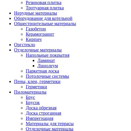
Резиновая плитка
Тротуарная плитка
Нерудные материалы
Оборудование для котельной
Общестроительные материалы
Газобетон
Керамогранит
Кирпич
Оргстекло
Отделочные материалы
Напольные покрытия
Ламинат
Линолеум
Паркетная доска
Потолочные системы
Пены, клеи, герметики
Герметики
Пиломатериалы
Брус
Брусок
Доска обрезная
Доска строганная
Импрегнация
Материалы для террасы
Отделочные материалы