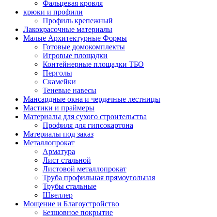
Фальцевая кровля
крюки и профили
Профиль крепежный
Лакокрасочные материалы
Малые Архитектурные Формы
Готовые домокомплекты
Игровые площадки
Контейнерные площадки ТБО
Перголы
Скамейки
Теневые навесы
Мансардные окна и чердачные лестницы
Мастики и праймеры
Материалы для сухого строительства
Профиля для гипсокартона
Материалы под заказ
Металлопрокат
Арматура
Лист стальной
Листовой металлопрокат
Труба профильная прямоугольная
Трубы стальные
Швеллер
Мощение и Благоустройство
Безшовное покрытие