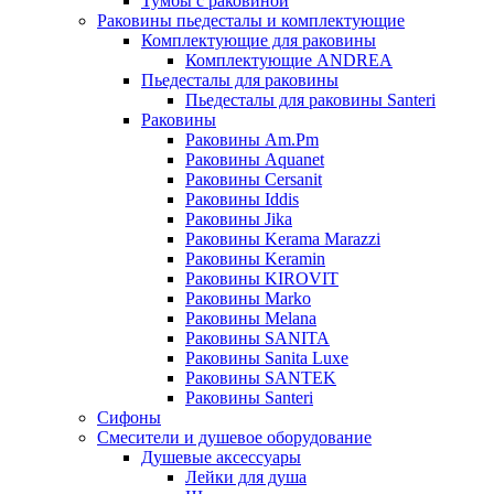
Тумбы с раковиной
Раковины пьедесталы и комплектующие
Комплектующие для раковины
Комплектующие ANDREA
Пьедесталы для раковины
Пьедесталы для раковины Santeri
Раковины
Раковины Am.Pm
Раковины Aquanet
Раковины Cersanit
Раковины Iddis
Раковины Jika
Раковины Kerama Marazzi
Раковины Keramin
Раковины KIROVIT
Раковины Marko
Раковины Melana
Раковины SANITA
Раковины Sanita Luxe
Раковины SANTEK
Раковины Santeri
Сифоны
Смесители и душевое оборудование
Душевые аксессуары
Лейки для душа