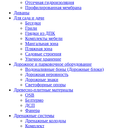
Отсечная гидроизоляция
Профилированная мембрана
Диваны
Для сада и дачи
Беседки
Грили
Грядки из ДПК
Комплекты мебели
Мангальная зона
Пляжная зона
Садовые строения
Уличное хранение
Дорожное и парковочное оборудование
Водоналивные боны (Дорожные блоки)
Дорожная неровность
Дорожные знаки
Светофорные опоры
Древесно-плитные материалы
OSB
Белтермо
ДСП
Фанера
Дренажные системы
Дренажные колодцы
Комплект