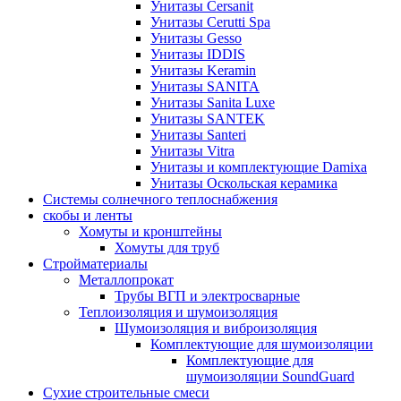
Унитазы Cersanit
Унитазы Cerutti Spa
Унитазы Gesso
Унитазы IDDIS
Унитазы Keramin
Унитазы SANITA
Унитазы Sanita Luxe
Унитазы SANTEK
Унитазы Santeri
Унитазы Vitra
Унитазы и комплектующие Damixa
Унитазы Оскольская керамика
Системы солнечного теплоснабжения
скобы и ленты
Хомуты и кронштейны
Хомуты для труб
Стройматериалы
Металлопрокат
Трубы ВГП и электросварные
Теплоизоляция и шумоизоляция
Шумоизоляция и виброизоляция
Комплектующие для шумоизоляции
Комплектующие для
шумоизоляции SoundGuard
Сухие строительные смеси