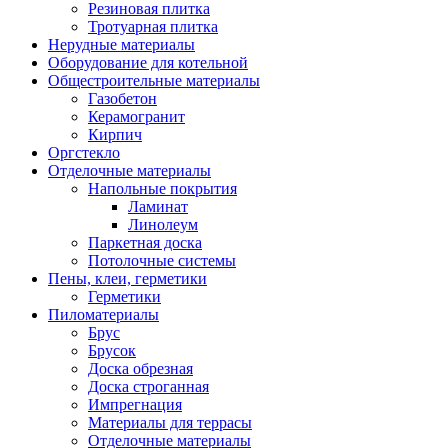
Резиновая плитка
Тротуарная плитка
Нерудные материалы
Оборудование для котельной
Общестроительные материалы
Газобетон
Керамогранит
Кирпич
Оргстекло
Отделочные материалы
Напольные покрытия
Ламинат
Линолеум
Паркетная доска
Потолочные системы
Пены, клеи, герметики
Герметики
Пиломатериалы
Брус
Брусок
Доска обрезная
Доска строганная
Импрегнация
Материалы для террасы
Отделочные материалы