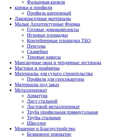
Фальцевая кровля
крюки и профили
Профиль крепежный
Лакокрасочные материалы
Малые Архитектурные Формы
Готовые домокомплекты
Игровые площадки
Контейнерные площадки ТБО
Перголы
Скамейки
Теневые навесы
Мансардные окна и чердачные лестницы
Мастики и праймеры
Материалы для сухого строительства
Профиля для гипсокартона
Материалы под заказ
Металлопрокат
Арматура
Лист стальной
Листовой металлопрокат
Труба профильная прямоугольная
Трубы стальные
Швеллер
Мощение и Благоустройство
Безшовное покрытие