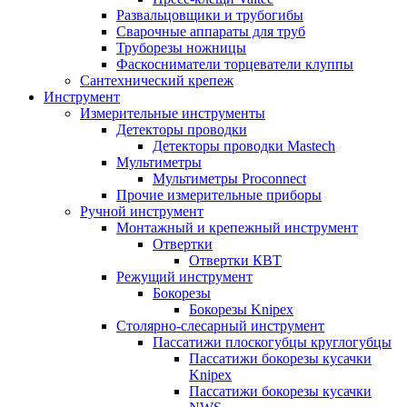
Развальцовщики и трубогибы
Сварочные аппараты для труб
Труборезы ножницы
Фаскосниматели торцеватели клуппы
Сантехнический крепеж
Инструмент
Измерительные инструменты
Детекторы проводки
Детекторы проводки Mastech
Мультиметры
Мультиметры Proconnect
Прочие измерительные приборы
Ручной инструмент
Монтажный и крепежный инструмент
Отвертки
Отвертки КВТ
Режущий инструмент
Бокорезы
Бокорезы Knipex
Столярно-слесарный инструмент
Пассатижи плоскогубцы круглогубцы
Пассатижи бокорезы кусачки
Knipex
Пассатижи бокорезы кусачки