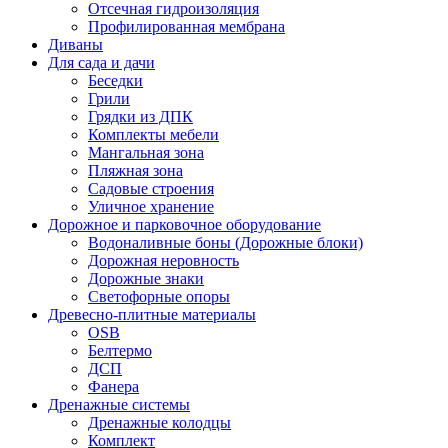
Отсечная гидроизоляция
Профилированная мембрана
Диваны
Для сада и дачи
Беседки
Грили
Грядки из ДПК
Комплекты мебели
Мангальная зона
Пляжная зона
Садовые строения
Уличное хранение
Дорожное и парковочное оборудование
Водоналивные боны (Дорожные блоки)
Дорожная неровность
Дорожные знаки
Светофорные опоры
Древесно-плитные материалы
OSB
Белтермо
ДСП
Фанера
Дренажные системы
Дренажные колодцы
Комплект