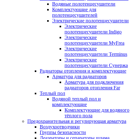
Водяные полотенцесушители
Комплектующие для
полотенцесушителей
Электрические полотенцесушители
Электрические
полотенцесушители Indigo
Электрические
полотенцесушители MyFrea
Электрические
полотенцесушители Terminus
Электрические
полотенцесушители Сунержа
Радиаторы отопления и комплектующие
Арматура для радиаторов
Арматура для подключения
радиаторов отопления Far
Теплый пол
Водяной теплый пол и
комплектующие
Комплектующие для водяного
тёплого пола
Предохранительная и регулирующая арматура
Воздухоотводчики
Группы безопасности
Деаэраторы и сепараторы шлама