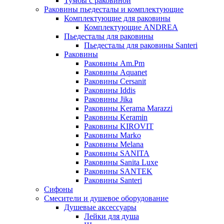
Тумбы с раковиной
Раковины пьедесталы и комплектующие
Комплектующие для раковины
Комплектующие ANDREA
Пьедесталы для раковины
Пьедесталы для раковины Santeri
Раковины
Раковины Am.Pm
Раковины Aquanet
Раковины Cersanit
Раковины Iddis
Раковины Jika
Раковины Kerama Marazzi
Раковины Keramin
Раковины KIROVIT
Раковины Marko
Раковины Melana
Раковины SANITA
Раковины Sanita Luxe
Раковины SANTEK
Раковины Santeri
Сифоны
Смесители и душевое оборудование
Душевые аксессуары
Лейки для душа