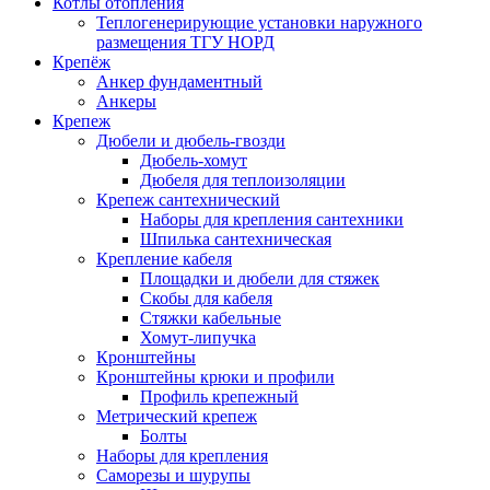
Котлы отопления
Теплогенерирующие установки наружного
размещения ТГУ НОРД
Крепёж
Анкер фундаментный
Анкеры
Крепеж
Дюбели и дюбель-гвозди
Дюбель-хомут
Дюбеля для теплоизоляции
Крепеж сантехнический
Наборы для крепления сантехники
Шпилька сантехническая
Крепление кабеля
Площадки и дюбели для стяжек
Скобы для кабеля
Стяжки кабельные
Хомут-липучка
Кронштейны
Кронштейны крюки и профили
Профиль крепежный
Метрический крепеж
Болты
Наборы для крепления
Саморезы и шурупы