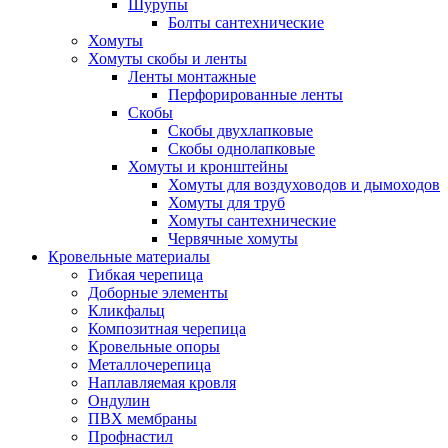
Шурупы
Болты сантехнические
Хомуты
Хомуты скобы и ленты
Ленты монтажные
Перфорированные ленты
Скобы
Скобы двухлапковые
Скобы однолапковые
Хомуты и кронштейны
Хомуты для воздуховодов и дымоходов
Хомуты для труб
Хомуты сантехнические
Червячные хомуты
Кровельные материалы
Гибкая черепица
Доборные элементы
Кликфальц
Композитная черепица
Кровельные опоры
Металлочерепица
Наплавляемая кровля
Ондулин
ПВХ мембраны
Профнастил