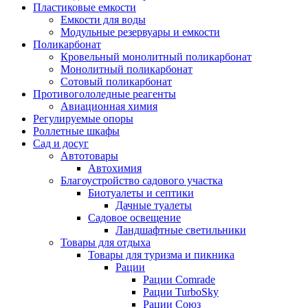
Пластиковые емкости
Емкости для воды
Модульные резервуары и емкости
Поликарбонат
Кровельный монолитный поликарбонат
Монолитный поликарбонат
Сотовый поликарбонат
Противогололедные реагенты
Авиационная химия
Регулируемые опоры
Роллетные шкафы
Сад и досуг
Автотовары
Автохимия
Благоустройство садового участка
Биотуалеты и септики
Дачные туалеты
Садовое освещение
Ландшафтные светильники
Товары для отдыха
Товары для туризма и пикника
Рации
Рации Comrade
Рации TurboSky
Рации Союз