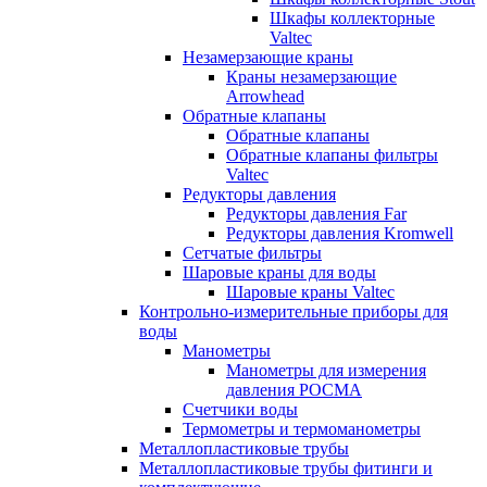
Шкафы коллекторные
Valtec
Незамерзающие краны
Краны незамерзающие
Arrowhead
Обратные клапаны
Обратные клапаны
Обратные клапаны фильтры
Valtec
Редукторы давления
Редукторы давления Far
Редукторы давления Kromwell
Сетчатые фильтры
Шаровые краны для воды
Шаровые краны Valtec
Контрольно-измерительные приборы для
воды
Манометры
Манометры для измерения
давления РОСМА
Счетчики воды
Термометры и термоманометры
Металлопластиковые трубы
Металлопластиковые трубы фитинги и