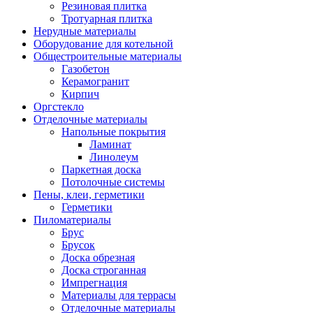
Резиновая плитка
Тротуарная плитка
Нерудные материалы
Оборудование для котельной
Общестроительные материалы
Газобетон
Керамогранит
Кирпич
Оргстекло
Отделочные материалы
Напольные покрытия
Ламинат
Линолеум
Паркетная доска
Потолочные системы
Пены, клеи, герметики
Герметики
Пиломатериалы
Брус
Брусок
Доска обрезная
Доска строганная
Импрегнация
Материалы для террасы
Отделочные материалы