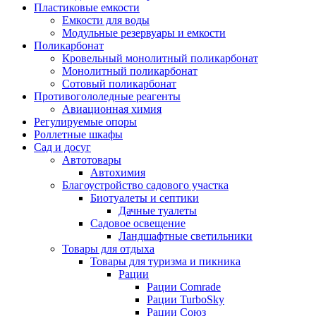
Пластиковые емкости
Емкости для воды
Модульные резервуары и емкости
Поликарбонат
Кровельный монолитный поликарбонат
Монолитный поликарбонат
Сотовый поликарбонат
Противогололедные реагенты
Авиационная химия
Регулируемые опоры
Роллетные шкафы
Сад и досуг
Автотовары
Автохимия
Благоустройство садового участка
Биотуалеты и септики
Дачные туалеты
Садовое освещение
Ландшафтные светильники
Товары для отдыха
Товары для туризма и пикника
Рации
Рации Comrade
Рации TurboSky
Рации Союз