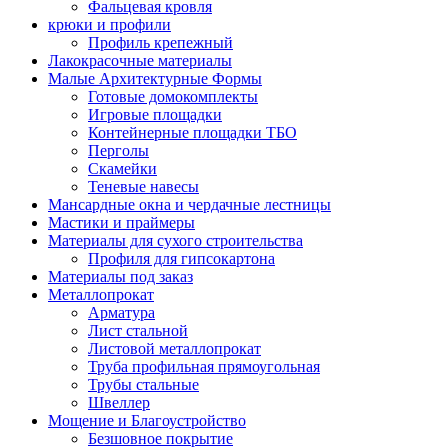
Фальцевая кровля
крюки и профили
Профиль крепежный
Лакокрасочные материалы
Малые Архитектурные Формы
Готовые домокомплекты
Игровые площадки
Контейнерные площадки ТБО
Перголы
Скамейки
Теневые навесы
Мансардные окна и чердачные лестницы
Мастики и праймеры
Материалы для сухого строительства
Профиля для гипсокартона
Материалы под заказ
Металлопрокат
Арматура
Лист стальной
Листовой металлопрокат
Труба профильная прямоугольная
Трубы стальные
Швеллер
Мощение и Благоустройство
Безшовное покрытие