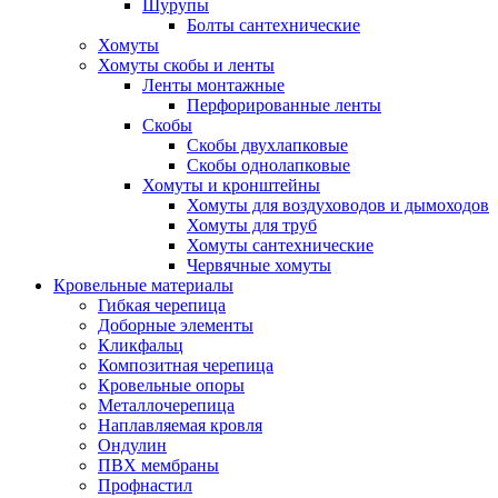
Шурупы
Болты сантехнические
Хомуты
Хомуты скобы и ленты
Ленты монтажные
Перфорированные ленты
Скобы
Скобы двухлапковые
Скобы однолапковые
Хомуты и кронштейны
Хомуты для воздуховодов и дымоходов
Хомуты для труб
Хомуты сантехнические
Червячные хомуты
Кровельные материалы
Гибкая черепица
Доборные элементы
Кликфальц
Композитная черепица
Кровельные опоры
Металлочерепица
Наплавляемая кровля
Ондулин
ПВХ мембраны
Профнастил