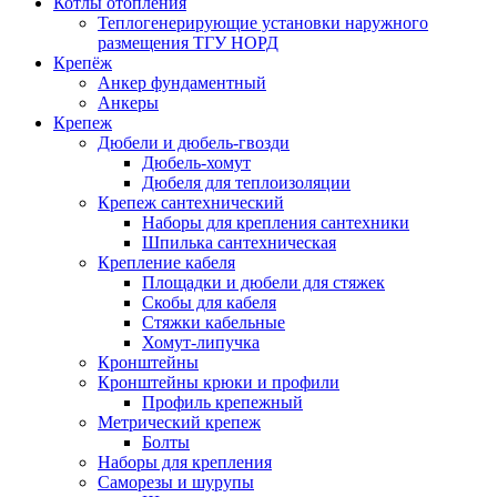
Котлы отопления
Теплогенерирующие установки наружного
размещения ТГУ НОРД
Крепёж
Анкер фундаментный
Анкеры
Крепеж
Дюбели и дюбель-гвозди
Дюбель-хомут
Дюбеля для теплоизоляции
Крепеж сантехнический
Наборы для крепления сантехники
Шпилька сантехническая
Крепление кабеля
Площадки и дюбели для стяжек
Скобы для кабеля
Стяжки кабельные
Хомут-липучка
Кронштейны
Кронштейны крюки и профили
Профиль крепежный
Метрический крепеж
Болты
Наборы для крепления
Саморезы и шурупы