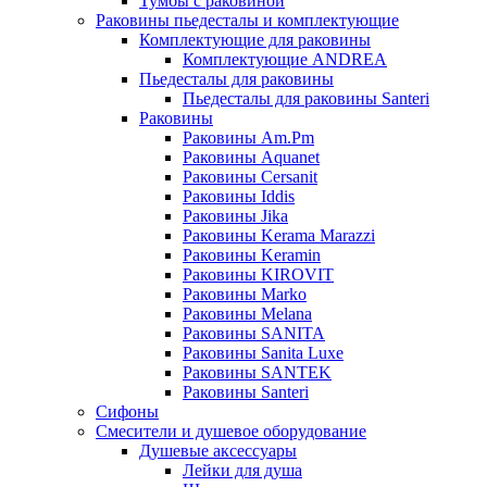
Тумбы с раковиной
Раковины пьедесталы и комплектующие
Комплектующие для раковины
Комплектующие ANDREA
Пьедесталы для раковины
Пьедесталы для раковины Santeri
Раковины
Раковины Am.Pm
Раковины Aquanet
Раковины Cersanit
Раковины Iddis
Раковины Jika
Раковины Kerama Marazzi
Раковины Keramin
Раковины KIROVIT
Раковины Marko
Раковины Melana
Раковины SANITA
Раковины Sanita Luxe
Раковины SANTEK
Раковины Santeri
Сифоны
Смесители и душевое оборудование
Душевые аксессуары
Лейки для душа