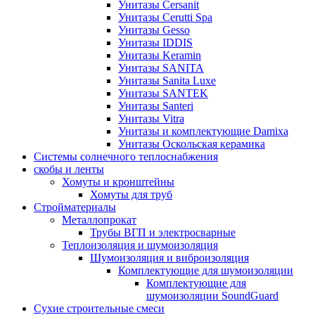
Унитазы Cersanit
Унитазы Cerutti Spa
Унитазы Gesso
Унитазы IDDIS
Унитазы Keramin
Унитазы SANITA
Унитазы Sanita Luxe
Унитазы SANTEK
Унитазы Santeri
Унитазы Vitra
Унитазы и комплектующие Damixa
Унитазы Оскольская керамика
Системы солнечного теплоснабжения
скобы и ленты
Хомуты и кронштейны
Хомуты для труб
Стройматериалы
Металлопрокат
Трубы ВГП и электросварные
Теплоизоляция и шумоизоляция
Шумоизоляция и виброизоляция
Комплектующие для шумоизоляции
Комплектующие для
шумоизоляции SoundGuard
Сухие строительные смеси