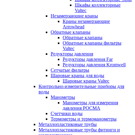
Шкафы коллекторные
Valtec
Незамерзающие краны
Краны незамерзающие
Arrowhead
Обратные клапаны
Обратные клапаны
Обратные клапаны фильтры
Valtec
Редукторы давления
Редукторы давления Far
Редукторы давления Kromwell
Сетчатые фильтры
Шаровые краны для воды
Шаровые краны Valtec
Контрольно-измерительные приборы для
воды
Манометры
Манометры для измерения
давления РОСМА
Счетчики воды
Термометры и термоманометры
Металлопластиковые трубы
Металлопластиковые трубы фитинги и