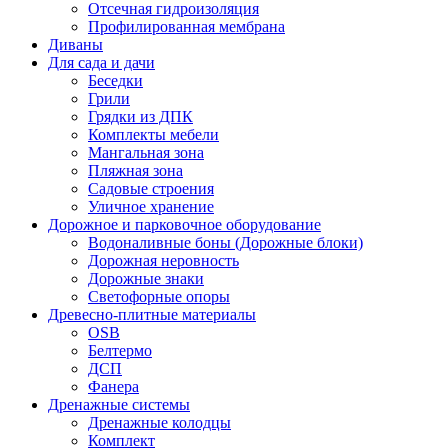
Отсечная гидроизоляция
Профилированная мембрана
Диваны
Для сада и дачи
Беседки
Грили
Грядки из ДПК
Комплекты мебели
Мангальная зона
Пляжная зона
Садовые строения
Уличное хранение
Дорожное и парковочное оборудование
Водоналивные боны (Дорожные блоки)
Дорожная неровность
Дорожные знаки
Светофорные опоры
Древесно-плитные материалы
OSB
Белтермо
ДСП
Фанера
Дренажные системы
Дренажные колодцы
Комплект