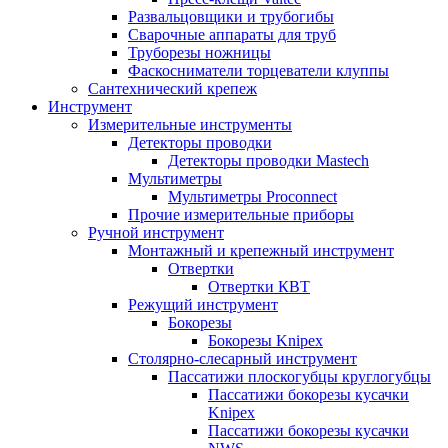
Развальцовщики и трубогибы
Сварочные аппараты для труб
Труборезы ножницы
Фаскосниматели торцеватели клуппы
Сантехнический крепеж
Инструмент
Измерительные инструменты
Детекторы проводки
Детекторы проводки Mastech
Мультиметры
Мультиметры Proconnect
Прочие измерительные приборы
Ручной инструмент
Монтажный и крепежный инструмент
Отвертки
Отвертки КВТ
Режущий инструмент
Бокорезы
Бокорезы Knipex
Столярно-слесарный инструмент
Пассатижи плоскогубцы круглогубцы
Пассатижи бокорезы кусачки
Knipex
Пассатижи бокорезы кусачки