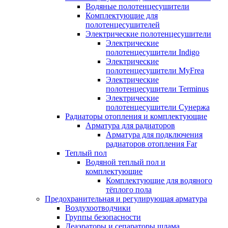
Водяные полотенцесушители
Комплектующие для
полотенцесушителей
Электрические полотенцесушители
Электрические
полотенцесушители Indigo
Электрические
полотенцесушители MyFrea
Электрические
полотенцесушители Terminus
Электрические
полотенцесушители Сунержа
Радиаторы отопления и комплектующие
Арматура для радиаторов
Арматура для подключения
радиаторов отопления Far
Теплый пол
Водяной теплый пол и
комплектующие
Комплектующие для водяного
тёплого пола
Предохранительная и регулирующая арматура
Воздухоотводчики
Группы безопасности
Деаэраторы и сепараторы шлама