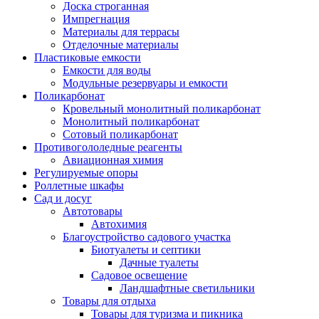
Доска строганная
Импрегнация
Материалы для террасы
Отделочные материалы
Пластиковые емкости
Емкости для воды
Модульные резервуары и емкости
Поликарбонат
Кровельный монолитный поликарбонат
Монолитный поликарбонат
Сотовый поликарбонат
Противогололедные реагенты
Авиационная химия
Регулируемые опоры
Роллетные шкафы
Сад и досуг
Автотовары
Автохимия
Благоустройство садового участка
Биотуалеты и септики
Дачные туалеты
Садовое освещение
Ландшафтные светильники
Товары для отдыха
Товары для туризма и пикника