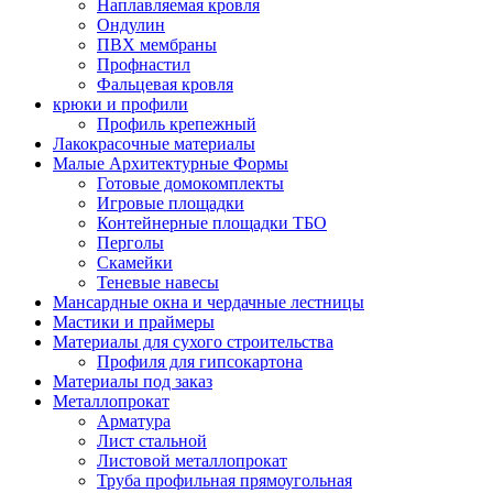
Наплавляемая кровля
Ондулин
ПВХ мембраны
Профнастил
Фальцевая кровля
крюки и профили
Профиль крепежный
Лакокрасочные материалы
Малые Архитектурные Формы
Готовые домокомплекты
Игровые площадки
Контейнерные площадки ТБО
Перголы
Скамейки
Теневые навесы
Мансардные окна и чердачные лестницы
Мастики и праймеры
Материалы для сухого строительства
Профиля для гипсокартона
Материалы под заказ
Металлопрокат
Арматура
Лист стальной
Листовой металлопрокат
Труба профильная прямоугольная