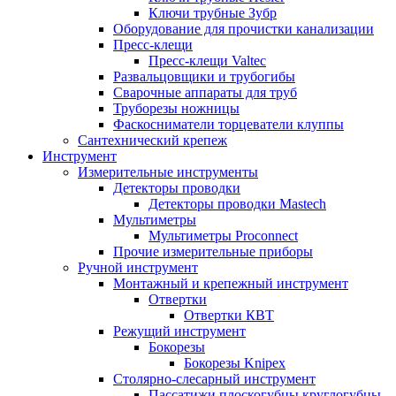
Ключи трубные Зубр
Оборудование для прочистки канализации
Пресс-клещи
Пресс-клещи Valtec
Развальцовщики и трубогибы
Сварочные аппараты для труб
Труборезы ножницы
Фаскосниматели торцеватели клуппы
Сантехнический крепеж
Инструмент
Измерительные инструменты
Детекторы проводки
Детекторы проводки Mastech
Мультиметры
Мультиметры Proconnect
Прочие измерительные приборы
Ручной инструмент
Монтажный и крепежный инструмент
Отвертки
Отвертки КВТ
Режущий инструмент
Бокорезы
Бокорезы Knipex
Столярно-слесарный инструмент
Пассатижи плоскогубцы круглогубцы