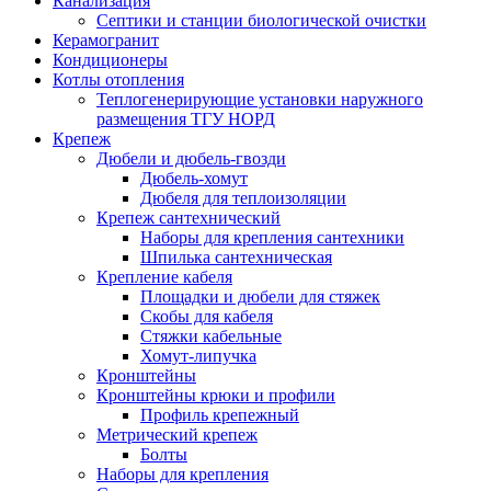
Канализация
Септики и станции биологической очистки
Керамогранит
Кондиционеры
Котлы отопления
Теплогенерирующие установки наружного
размещения ТГУ НОРД
Крепеж
Дюбели и дюбель-гвозди
Дюбель-хомут
Дюбеля для теплоизоляции
Крепеж сантехнический
Наборы для крепления сантехники
Шпилька сантехническая
Крепление кабеля
Площадки и дюбели для стяжек
Скобы для кабеля
Стяжки кабельные
Хомут-липучка
Кронштейны
Кронштейны крюки и профили
Профиль крепежный
Метрический крепеж
Болты
Наборы для крепления