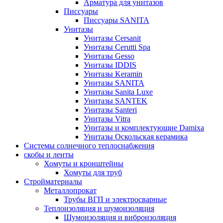
Арматура для унитазов
Писсуары
Писсуары SANITA
Унитазы
Унитазы Cersanit
Унитазы Cerutti Spa
Унитазы Gesso
Унитазы IDDIS
Унитазы Keramin
Унитазы SANITA
Унитазы Sanita Luxe
Унитазы SANTEK
Унитазы Santeri
Унитазы Vitra
Унитазы и комплектующие Damixa
Унитазы Оскольская керамика
Системы солнечного теплоснабжения
скобы и ленты
Хомуты и кронштейны
Хомуты для труб
Стройматериалы
Металлопрокат
Трубы ВГП и электросварные
Теплоизоляция и шумоизоляция
Шумоизоляция и виброизоляция