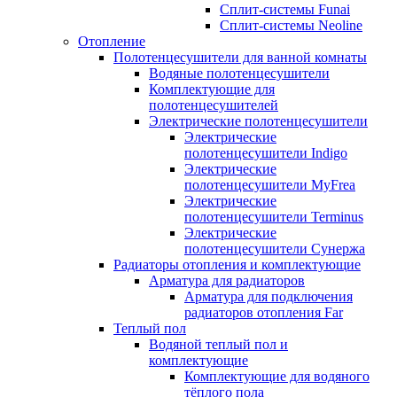
Сплит-системы Funai
Сплит-системы Neoline
Отопление
Полотенцесушители для ванной комнаты
Водяные полотенцесушители
Комплектующие для
полотенцесушителей
Электрические полотенцесушители
Электрические
полотенцесушители Indigo
Электрические
полотенцесушители MyFrea
Электрические
полотенцесушители Terminus
Электрические
полотенцесушители Сунержа
Радиаторы отопления и комплектующие
Арматура для радиаторов
Арматура для подключения
радиаторов отопления Far
Теплый пол
Водяной теплый пол и
комплектующие
Комплектующие для водяного
тёплого пола