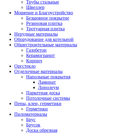
Трубы стальные
Швеллер
Мощение и Благоустройство
Безшовное покрытие
Резиновая плитка
Тротуарная плитка
Нерудные материалы
Оборудование для котельной
Общестроительные материалы
Газобетон
Керамогранит
Кирпич
Оргстекло
Отделочные материалы
Напольные покрытия
Ламинат
Линолеум
Паркетная доска
Потолочные системы
Пены, клеи, герметики
Герметики
Пиломатериалы
Брус
Брусок
Доска обрезная