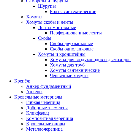
Саморезы и шурупы
Шурупы
Болты сантехнические
Хомуты
Хомуты скобы и ленты
Ленты монтажные
Перфорированные ленты
Скобы
Скобы двухлапковые
Скобы однолапковые
Хомуты и кронштейны
Хомуты для воздуховодов и дымоходов
Хомуты для труб
Хомуты сантехнические
Червячные хомуты
Крепёж
Анкер фундаментный
Анкеры
Кровельные материалы
Гибкая черепица
Доборные элементы
Кликфальц
Композитная черепица
Кровельные опоры
Металлочерепица