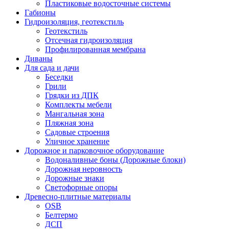
Пластиковые водосточные системы
Габионы
Гидроизоляция, геотекстиль
Геотекстиль
Отсечная гидроизоляция
Профилированная мембрана
Диваны
Для сада и дачи
Беседки
Грили
Грядки из ДПК
Комплекты мебели
Мангальная зона
Пляжная зона
Садовые строения
Уличное хранение
Дорожное и парковочное оборудование
Водоналивные боны (Дорожные блоки)
Дорожная неровность
Дорожные знаки
Светофорные опоры
Древесно-плитные материалы
OSB
Белтермо
ДСП