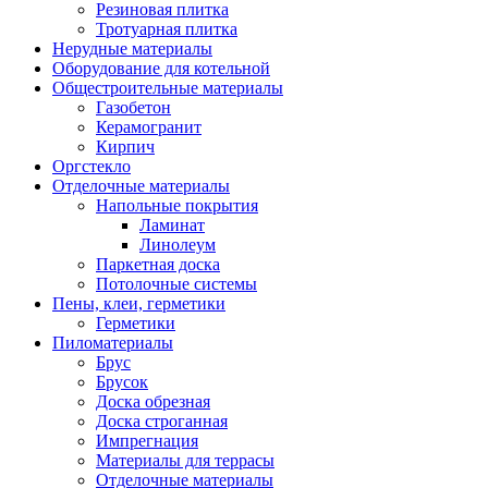
Резиновая плитка
Тротуарная плитка
Нерудные материалы
Оборудование для котельной
Общестроительные материалы
Газобетон
Керамогранит
Кирпич
Оргстекло
Отделочные материалы
Напольные покрытия
Ламинат
Линолеум
Паркетная доска
Потолочные системы
Пены, клеи, герметики
Герметики
Пиломатериалы
Брус
Брусок
Доска обрезная
Доска строганная
Импрегнация
Материалы для террасы
Отделочные материалы