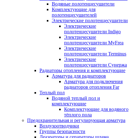
Водяные полотенцесушители
Комплектующие для
полотенцесушителей
Электрические полотенцесушители
Электрические
полотенцесушители Indigo
Электрические
полотенцесушители MyFrea
Электрические
полотенцесушители Terminus
Электрические
полотенцесушители Сунержа
Радиаторы отопления и комплектующие
Арматура для радиаторов
Арматура для подключения
радиаторов отопления Far
Теплый пол
Водяной теплый пол и
комплектующие
Комплектующие для водяного
тёплого пола
Предохранительная и регулирующая арматура
Воздухоотводчики
Группы безопасности
Деаэраторы и сепараторы шлама