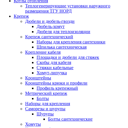
Котлы отопления
Теплогенерирующие установки наружного
размещения ТГУ НОРД
Крепеж
Дюбели и дюбель-гвозди
Дюбель-хомут
Дюбеля для теплоизоляции
Крепеж сантехнический
Наборы для крепления сантехники
Шпилька сантехническая
Крепление кабеля
Площадки и дюбели для стяжек
Скобы для кабеля
Стяжки кабельные
Хомут-липучка
Кронштейны
Кронштейны крюки и профили
Профиль крепежный
Метрический крепеж
Болты
Наборы для крепления
Саморезы и шурупы
Шурупы
Болты сантехнические
Хомуты