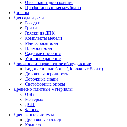
Отсечная гидроизоляция
Профилированная мембрана
Диваны
Для сада и дачи
Беседки
Грили
Грядки из ДПК
Комплекты мебели
Мангальная зона
Пляжная зона
Садовые строения
Уличное хранение
Дорожное и парковочное оборудование
Водоналивные боны (Дорожные блоки)
Дорожная неровность
Дорожные знаки
Светофорные опоры
Древесно-плитные материалы
OSB
Белтермо
ДСП
Фанера
Дренажные системы
Дренажные колодцы
Комплект