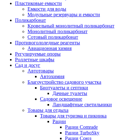
Пластиковые емкости
Емкости для воды
Модульные резервуары и емкости
Поликарбонат
Кровельный монолитный поликарбонат
Монолитный поликарбонат
Сотовый поликарбонат
Противогололедные реагенты
Авиационная химия
Регулируемые опоры
Роллетные шкафы
Сад и досуг
Автотовары
Автохимия
Благоустройство садового участка
Биотуалеты и септики
Дачные туалеты
Садовое освещение
Ландшафтные светильники
Товары для отдыха
Товары для туризма и пикника
Рации
Рации Comrade
Рации TurboSky
Рации Союз