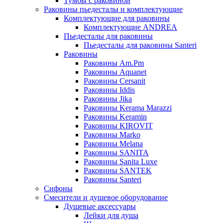
Тумбы с раковиной
Раковины пьедесталы и комплектующие
Комплектующие для раковины
Комплектующие ANDREA
Пьедесталы для раковины
Пьедесталы для раковины Santeri
Раковины
Раковины Am.Pm
Раковины Aquanet
Раковины Cersanit
Раковины Iddis
Раковины Jika
Раковины Kerama Marazzi
Раковины Keramin
Раковины KIROVIT
Раковины Marko
Раковины Melana
Раковины SANITA
Раковины Sanita Luxe
Раковины SANTEK
Раковины Santeri
Сифоны
Смесители и душевое оборудование
Душевые аксессуары
Лейки для душа