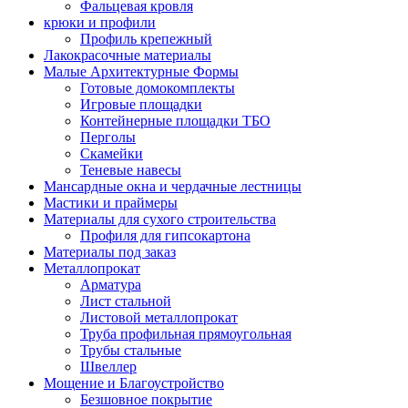
Фальцевая кровля
крюки и профили
Профиль крепежный
Лакокрасочные материалы
Малые Архитектурные Формы
Готовые домокомплекты
Игровые площадки
Контейнерные площадки ТБО
Перголы
Скамейки
Теневые навесы
Мансардные окна и чердачные лестницы
Мастики и праймеры
Материалы для сухого строительства
Профиля для гипсокартона
Материалы под заказ
Металлопрокат
Арматура
Лист стальной
Листовой металлопрокат
Труба профильная прямоугольная
Трубы стальные
Швеллер
Мощение и Благоустройство
Безшовное покрытие