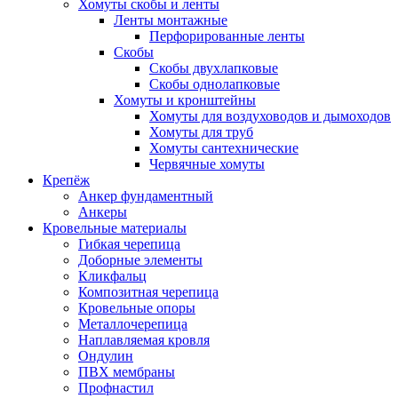
Хомуты скобы и ленты
Ленты монтажные
Перфорированные ленты
Скобы
Скобы двухлапковые
Скобы однолапковые
Хомуты и кронштейны
Хомуты для воздуховодов и дымоходов
Хомуты для труб
Хомуты сантехнические
Червячные хомуты
Крепёж
Анкер фундаментный
Анкеры
Кровельные материалы
Гибкая черепица
Доборные элементы
Кликфальц
Композитная черепица
Кровельные опоры
Металлочерепица
Наплавляемая кровля
Ондулин
ПВХ мембраны
Профнастил