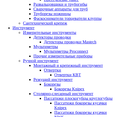
Развальцовщики и трубогибы
Сварочные аппараты для труб
Труборезы ножницы
Фаскосниматели торцеватели клуппы
Сантехнический крепеж
Инструмент
Измерительные инструменты
Детекторы проводки
Детекторы проводки Mastech
Мультиметры
Мультиметры Proconnect
Прочие измерительные приборы
Ручной инструмент
Монтажный и крепежный инструмент
Отвертки
Отвертки КВТ
Режущий инструмент
Бокорезы
Бокорезы Knipex
Столярно-слесарный инструмент
Пассатижи плоскогубцы круглогубцы
Пассатижи бокорезы кусачки
Knipex
Пассатижи бокорезы кусачки