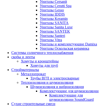
Унитазы Cersanit
Унитазы Cerutti Spa
Унитазы Gesso
Унитазы IDDIS
Унитазы Keramin
Унитазы SANITA
Унитазы Sanita Luxe
Унитазы SANTEK
Унитазы Santeri
Унитазы Vitra
Унитазы и комплектующие Damixa
Унитазы Оскольская керамика
Системы солнечного теплоснабжения
скобы и ленты
Хомуты и кронштейны
Хомуты для труб
Стройматериалы
Металлопрокат
Трубы ВГП и электросварные
Теплоизоляция и шумоизоляция
Шумоизоляция и виброизоляция
Комплектующие для шумоизоляции
Комплектующие для
шумоизоляции SoundGuard
Сухие строительные смеси