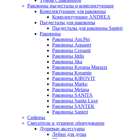
Тумбы с раковиной
Раковины пьедесталы и комплектующие
Комплектующие для раковины
Комплектующие ANDREA
Пьедесталы для раковины
Пьедесталы для раковины Santeri
Раковины
Раковины Am.Pm
Раковины Aquanet
Раковины Cersanit
Раковины Iddis
Раковины Jika
Раковины Kerama Marazzi
Раковины Keramin
Раковины KIROVIT
Раковины Marko
Раковины Melana
Раковины SANITA
Раковины Sanita Luxe
Раковины SANTEK
Раковины Santeri
Сифоны
Смесители и душевое оборудование
Душевые аксессуары
Лейки для душа