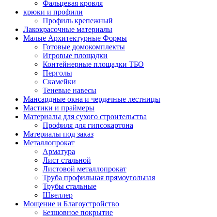
Фальцевая кровля
крюки и профили
Профиль крепежный
Лакокрасочные материалы
Малые Архитектурные Формы
Готовые домокомплекты
Игровые площадки
Контейнерные площадки ТБО
Перголы
Скамейки
Теневые навесы
Мансардные окна и чердачные лестницы
Мастики и праймеры
Материалы для сухого строительства
Профиля для гипсокартона
Материалы под заказ
Металлопрокат
Арматура
Лист стальной
Листовой металлопрокат
Труба профильная прямоугольная
Трубы стальные
Швеллер
Мощение и Благоустройство
Безшовное покрытие