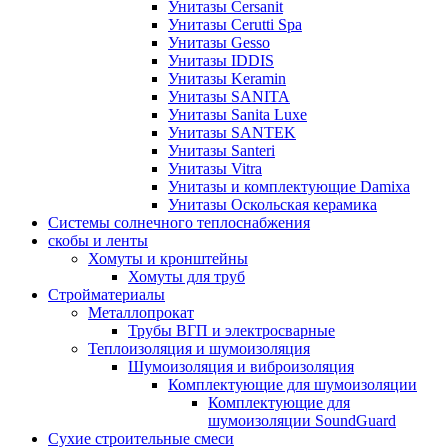
Унитазы Cersanit
Унитазы Cerutti Spa
Унитазы Gesso
Унитазы IDDIS
Унитазы Keramin
Унитазы SANITA
Унитазы Sanita Luxe
Унитазы SANTEK
Унитазы Santeri
Унитазы Vitra
Унитазы и комплектующие Damixa
Унитазы Оскольская керамика
Системы солнечного теплоснабжения
скобы и ленты
Хомуты и кронштейны
Хомуты для труб
Стройматериалы
Металлопрокат
Трубы ВГП и электросварные
Теплоизоляция и шумоизоляция
Шумоизоляция и виброизоляция
Комплектующие для шумоизоляции
Комплектующие для
шумоизоляции SoundGuard
Сухие строительные смеси