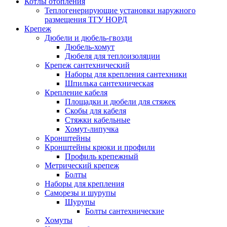
Котлы отопления
Теплогенерирующие установки наружного
размещения ТГУ НОРД
Крепеж
Дюбели и дюбель-гвозди
Дюбель-хомут
Дюбеля для теплоизоляции
Крепеж сантехнический
Наборы для крепления сантехники
Шпилька сантехническая
Крепление кабеля
Площадки и дюбели для стяжек
Скобы для кабеля
Стяжки кабельные
Хомут-липучка
Кронштейны
Кронштейны крюки и профили
Профиль крепежный
Метрический крепеж
Болты
Наборы для крепления
Саморезы и шурупы
Шурупы
Болты сантехнические
Хомуты