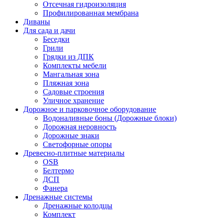
Отсечная гидроизоляция
Профилированная мембрана
Диваны
Для сада и дачи
Беседки
Грили
Грядки из ДПК
Комплекты мебели
Мангальная зона
Пляжная зона
Садовые строения
Уличное хранение
Дорожное и парковочное оборудование
Водоналивные боны (Дорожные блоки)
Дорожная неровность
Дорожные знаки
Светофорные опоры
Древесно-плитные материалы
OSB
Белтермо
ДСП
Фанера
Дренажные системы
Дренажные колодцы
Комплект