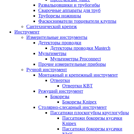
Развальцовщики и трубогибы
Сварочные аппараты для труб
Труборезы ножницы
Фаскосниматели торцеватели клуппы
Сантехнический крепеж
Инструмент
Измерительные инструменты
Детекторы проводки
Детекторы проводки Mastech
Мультиметры
Мультиметры Proconnect
Прочие измерительные приборы
Ручной инструмент
Монтажный и крепежный инструмент
Отвертки
Отвертки КВТ
Режущий инструмент
Бокорезы
Бокорезы Knipex
Столярно-слесарный инструмент
Пассатижи плоскогубцы круглогубцы
Пассатижи бокорезы кусачки
Knipex
Пассатижи бокорезы кусачки