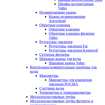
Шкафы коллекторные
Valtec
Незамерзающие краны
Краны незамерзающие
Arrowhead
Обратные клапаны
Обратные клапаны
Обратные клапаны фильтры
Valtec
Редукторы давления
Редукторы давления Far
Редукторы давления Kromwell
Сетчатые фильтры
Шаровые краны для воды
Шаровые краны Valtec
Контрольно-измерительные приборы для
воды
Манометры
Манометры для измерения
давления РОСМА
Счетчики воды
Термометры и термоманометры
Металлопластиковые трубы
Металлопластиковые трубы фитинги и