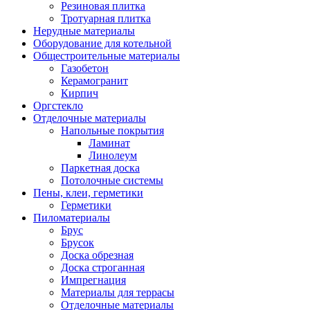
Резиновая плитка
Тротуарная плитка
Нерудные материалы
Оборудование для котельной
Общестроительные материалы
Газобетон
Керамогранит
Кирпич
Оргстекло
Отделочные материалы
Напольные покрытия
Ламинат
Линолеум
Паркетная доска
Потолочные системы
Пены, клеи, герметики
Герметики
Пиломатериалы
Брус
Брусок
Доска обрезная
Доска строганная
Импрегнация
Материалы для террасы
Отделочные материалы