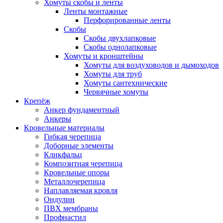
Хомуты скобы и ленты
Ленты монтажные
Перфорированные ленты
Скобы
Скобы двухлапковые
Скобы однолапковые
Хомуты и кронштейны
Хомуты для воздуховодов и дымоходов
Хомуты для труб
Хомуты сантехнические
Червячные хомуты
Крепёж
Анкер фундаментный
Анкеры
Кровельные материалы
Гибкая черепица
Доборные элементы
Кликфальц
Композитная черепица
Кровельные опоры
Металлочерепица
Наплавляемая кровля
Ондулин
ПВХ мембраны
Профнастил