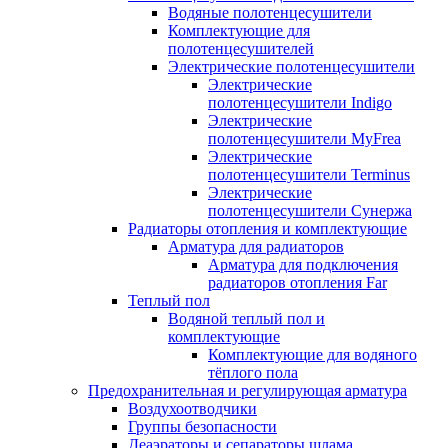
Водяные полотенцесушители
Комплектующие для
полотенцесушителей
Электрические полотенцесушители
Электрические
полотенцесушители Indigo
Электрические
полотенцесушители MyFrea
Электрические
полотенцесушители Terminus
Электрические
полотенцесушители Сунержа
Радиаторы отопления и комплектующие
Арматура для радиаторов
Арматура для подключения
радиаторов отопления Far
Теплый пол
Водяной теплый пол и
комплектующие
Комплектующие для водяного
тёплого пола
Предохранительная и регулирующая арматура
Воздухоотводчики
Группы безопасности
Деаэраторы и сепараторы шлама