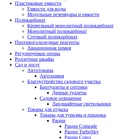
Пластиковые емкости
Емкости для воды
Модульные резервуары и емкости
Поликарбонат
Кровельный монолитный поликарбонат
Монолитный поликарбонат
Сотовый поликарбонат
Противогололедные реагенты
Авиационная химия
Регулируемые опоры
Роллетные шкафы
Сад и досуг
Автотовары
Автохимия
Благоустройство садового участка
Биотуалеты и септики
Дачные туалеты
Садовое освещение
Ландшафтные светильники
Товары для отдыха
Товары для туризма и пикника
Рации
Рации Comrade
Рации TurboSky
Рации Союз