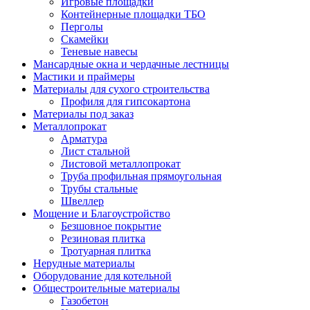
Игровые площадки
Контейнерные площадки ТБО
Перголы
Скамейки
Теневые навесы
Мансардные окна и чердачные лестницы
Мастики и праймеры
Материалы для сухого строительства
Профиля для гипсокартона
Материалы под заказ
Металлопрокат
Арматура
Лист стальной
Листовой металлопрокат
Труба профильная прямоугольная
Трубы стальные
Швеллер
Мощение и Благоустройство
Безшовное покрытие
Резиновая плитка
Тротуарная плитка
Нерудные материалы
Оборудование для котельной
Общестроительные материалы
Газобетон