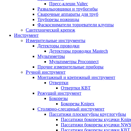
Пресс-клещи Valtec
Развальцовщики и трубогибы
Сварочные аппараты для труб
Труборезы ножницы
Фаскосниматели торцеватели клуппы
Сантехнический крепеж
Инструмент
Измерительные инструменты
Детекторы проводки
Детекторы проводки Mastech
Мультиметры
Мультиметры Proconnect
Прочие измерительные приборы
Ручной инструмент
Монтажный и крепежный инструмент
Отвертки
Отвертки КВТ
Режущий инструмент
Бокорезы
Бокорезы Knipex
Столярно-слесарный инструмент
Пассатижи плоскогубцы круглогубцы
Пассатижи бокорезы кусачки Knip
Пассатижи бокорезы кусачки NW
Пассатижи бокорезы кусачки КВТ