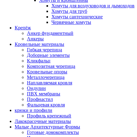
Хомуты и кронштейны
Хомуты для воздуховодов и дымоходов
Хомуты для труб
Хомуты сантехнические
Червячные хомуты
Крепёж
Анкер фундаментный
Анкеры
Кровельные материалы
Гибкая черепица
Доборные элементы
Кликфальц
Композитная черепица
Кровельные опоры
Металлочерепица
Наплавляемая кровля
Ондулин
ПВХ мембраны
Профнастил
Фальцевая кровля
крюки и профили
Профиль крепежный
Лакокрасочные материалы
Малые Архитектурные Формы
Готовые домокомплекты