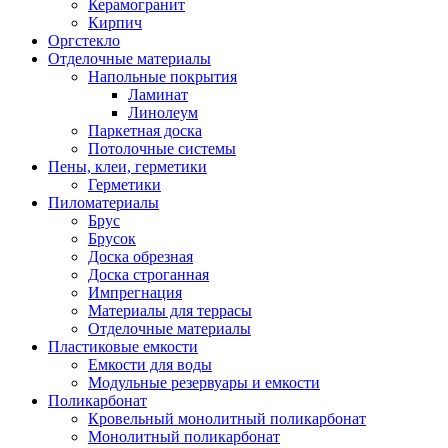
Керамогранит
Кирпич
Оргстекло
Отделочные материалы
Напольные покрытия
Ламинат
Линолеум
Паркетная доска
Потолочные системы
Пены, клеи, герметики
Герметики
Пиломатериалы
Брус
Брусок
Доска обрезная
Доска строганная
Импрегнация
Материалы для террасы
Отделочные материалы
Пластиковые емкости
Емкости для воды
Модульные резервуары и емкости
Поликарбонат
Кровельный монолитный поликарбонат
Монолитный поликарбонат