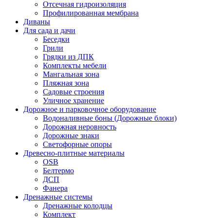
Отсечная гидроизоляция
Профилированная мембрана
Диваны
Для сада и дачи
Беседки
Грили
Грядки из ДПК
Комплекты мебели
Мангальная зона
Пляжная зона
Садовые строения
Уличное хранение
Дорожное и парковочное оборудование
Водоналивные боны (Дорожные блоки)
Дорожная неровность
Дорожные знаки
Светофорные опоры
Древесно-плитные материалы
OSB
Белтермо
ДСП
Фанера
Дренажные системы
Дренажные колодцы
Комплект