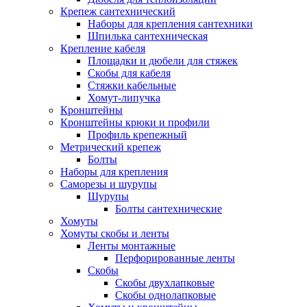
Крепеж сантехнический
Наборы для крепления сантехники
Шпилька сантехническая
Крепление кабеля
Площадки и дюбели для стяжек
Скобы для кабеля
Стяжки кабельные
Хомут-липучка
Кронштейны
Кронштейны крюки и профили
Профиль крепежный
Метрический крепеж
Болты
Наборы для крепления
Саморезы и шурупы
Шурупы
Болты сантехнические
Хомуты
Хомуты скобы и ленты
Ленты монтажные
Перфорированные ленты
Скобы
Скобы двухлапковые
Скобы однолапковые