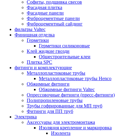
Софиты, подшивка свесов
Фасадная плитка
Фасадные панели
Фиброцементные панели
Фиброцементный сайдинг
фильтры Valtec
Финишная отделка
Герметики
Герметики силиконовые
Клей жидкие гвозди
Общестроительные клеи
Плитка SPC
фитинги и комплектующие
Металлопластиковые трубы
Металлопластиковые трубы Henco
Обжимные фитинги
Обжимные фитинги Valtec
Опрессовочные фитинги (пресс-фитинги)
Полипропиленовые трубы
Трубы гофрированные для МП труб
Фитинги для ПП труб
Электрика
Аксессуары для электромонтажа
Изоляция крепление и маркировка
Изолента