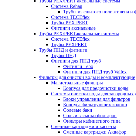
Трубы PEX/PERT аксиальные системы
Система Rehau
Трубы из сшитого полиэтилена и 
Система TECEflex
Трубы PEX PERT
Фитинги аксиальные
Трубы PEX/PERTаксиальные системы
Система TECEflex
Трубы PEXPERT
Трубы ПНД и фитинги
Трубы ПНД
Фитинги для ПНД труб
Фитинги Tebo
Фитинги для ПНД труб Valfex
Фильтры для очистки воды и комплектующие
Магистральные фильтры
Корпуса для предочистки воды
Системы очистки воды для загородных 
Блоки управления для фильтров
Корпуса фильтрующих колонн
Солевые баки
Соль и засыпки фильтров
Фильтры кабинетного типа
Сменные картриджи и кассеты
Сменные картриджи Аквафор