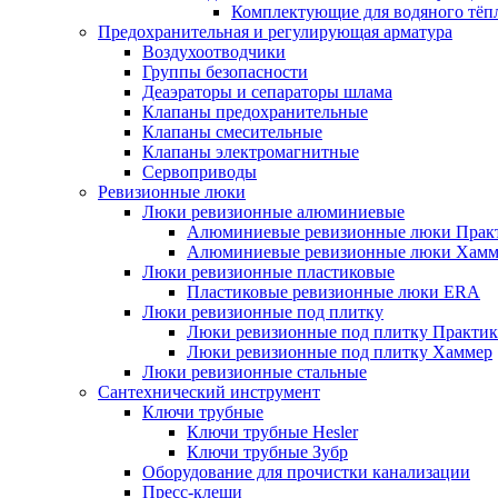
Комплектующие для водяного тёп
Предохранительная и регулирующая арматура
Воздухоотводчики
Группы безопасности
Деаэраторы и сепараторы шлама
Клапаны предохранительные
Клапаны смесительные
Клапаны электромагнитные
Сервоприводы
Ревизионные люки
Люки ревизионные алюминиевые
Алюминиевые ревизионные люки Прак
Алюминиевые ревизионные люки Хамм
Люки ревизионные пластиковые
Пластиковые ревизионные люки ERA
Люки ревизионные под плитку
Люки ревизионные под плитку Практик
Люки ревизионные под плитку Хаммер
Люки ревизионные стальные
Сантехнический инструмент
Ключи трубные
Ключи трубные Hesler
Ключи трубные Зубр
Оборудование для прочистки канализации
Пресс-клещи