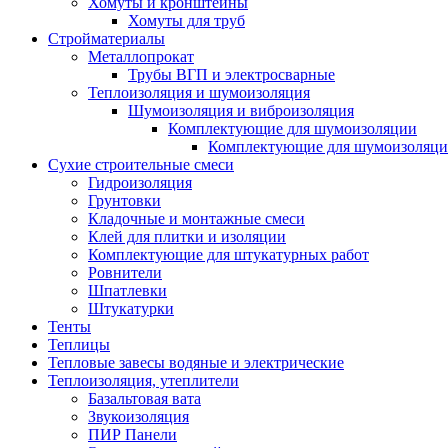
Хомуты и кронштейны
Хомуты для труб
Стройматериалы
Металлопрокат
Трубы ВГП и электросварные
Теплоизоляция и шумоизоляция
Шумоизоляция и виброизоляция
Комплектующие для шумоизоляции
Комплектующие для шумоизоляци
Сухие строительные смеси
Гидроизоляция
Грунтовки
Кладочные и монтажные смеси
Клей для плитки и изоляции
Комплектующие для штукатурных работ
Ровнители
Шпатлевки
Штукатурки
Тенты
Теплицы
Тепловые завесы водяные и электрические
Теплоизоляция, утеплители
Базальтовая вата
Звукоизоляция
ПИР Панели