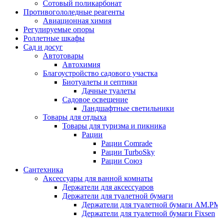
Сотовый поликарбонат
Противогололедные реагенты
Авиационная химия
Регулируемые опоры
Роллетные шкафы
Сад и досуг
Автотовары
Автохимия
Благоустройство садового участка
Биотуалеты и септики
Дачные туалеты
Садовое освещение
Ландшафтные светильники
Товары для отдыха
Товары для туризма и пикника
Рации
Рации Comrade
Рации TurboSky
Рации Союз
Сантехника
Аксессуары для ванной комнаты
Держатели для аксессуаров
Держатели для туалетной бумаги
Держатели для туалетной бумаги AM.P
Держатели для туалетной бумаги Fixsen