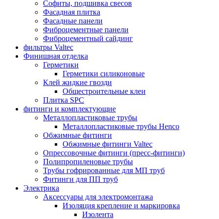
Софиты, подшивка свесов
Фасадная плитка
Фасадные панели
Фиброцементные панели
Фиброцементный сайдинг
фильтры Valtec
Финишная отделка
Герметики
Герметики силиконовые
Клей жидкие гвозди
Общестроительные клеи
Плитка SPC
фитинги и комплектующие
Металлопластиковые трубы
Металлопластиковые трубы Henco
Обжимные фитинги
Обжимные фитинги Valtec
Опрессовочные фитинги (пресс-фитинги)
Полипропиленовые трубы
Трубы гофрированные для МП труб
Фитинги для ПП труб
Электрика
Аксессуары для электромонтажа
Изоляция крепление и маркировка
Изолента