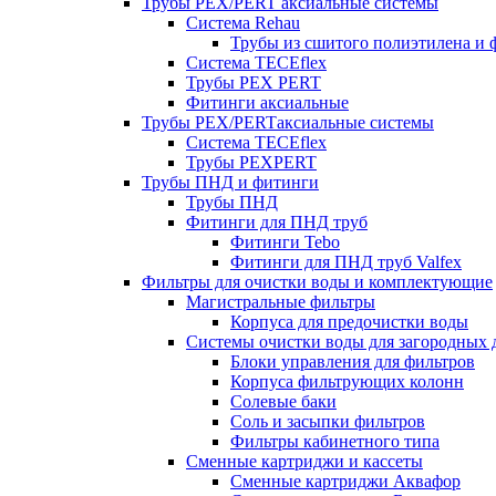
Трубы PEX/PERT аксиальные системы
Система Rehau
Трубы из сшитого полиэтилена и 
Система TECEflex
Трубы PEX PERT
Фитинги аксиальные
Трубы PEX/PERTаксиальные системы
Система TECEflex
Трубы PEXPERT
Трубы ПНД и фитинги
Трубы ПНД
Фитинги для ПНД труб
Фитинги Tebo
Фитинги для ПНД труб Valfex
Фильтры для очистки воды и комплектующие
Магистральные фильтры
Корпуса для предочистки воды
Системы очистки воды для загородных 
Блоки управления для фильтров
Корпуса фильтрующих колонн
Солевые баки
Соль и засыпки фильтров
Фильтры кабинетного типа
Сменные картриджи и кассеты
Сменные картриджи Аквафор