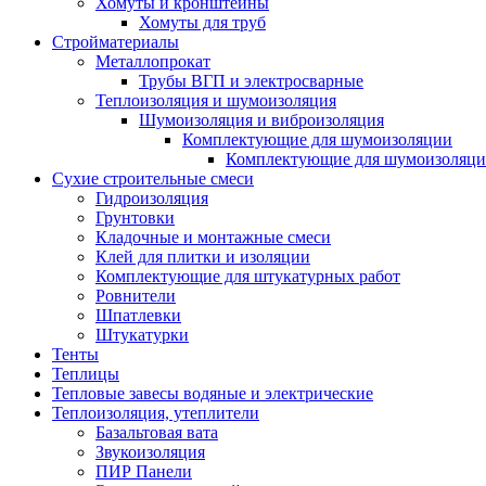
Хомуты и кронштейны
Хомуты для труб
Стройматериалы
Металлопрокат
Трубы ВГП и электросварные
Теплоизоляция и шумоизоляция
Шумоизоляция и виброизоляция
Комплектующие для шумоизоляции
Комплектующие для шумоизоляци
Сухие строительные смеси
Гидроизоляция
Грунтовки
Кладочные и монтажные смеси
Клей для плитки и изоляции
Комплектующие для штукатурных работ
Ровнители
Шпатлевки
Штукатурки
Тенты
Теплицы
Тепловые завесы водяные и электрические
Теплоизоляция, утеплители
Базальтовая вата
Звукоизоляция
ПИР Панели