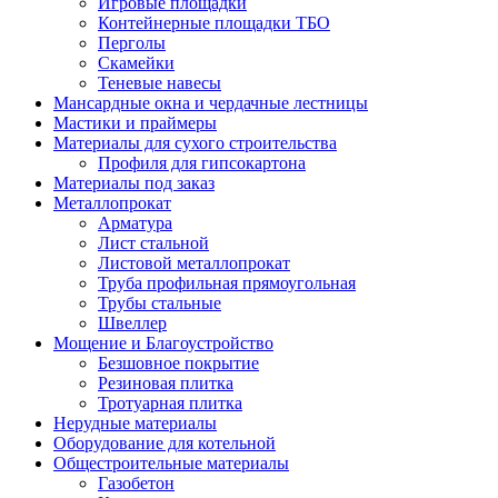
Игровые площадки
Контейнерные площадки ТБО
Перголы
Скамейки
Теневые навесы
Мансардные окна и чердачные лестницы
Мастики и праймеры
Материалы для сухого строительства
Профиля для гипсокартона
Материалы под заказ
Металлопрокат
Арматура
Лист стальной
Листовой металлопрокат
Труба профильная прямоугольная
Трубы стальные
Швеллер
Мощение и Благоустройство
Безшовное покрытие
Резиновая плитка
Тротуарная плитка
Нерудные материалы
Оборудование для котельной
Общестроительные материалы
Газобетон