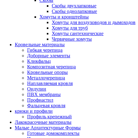
Скобы
Скобы двухлапковые
Скобы однолапковые
Хомуты и кронштейны
Хомуты для воздуховодов и дымоходов
Хомуты для труб
Хомуты сантехнические
Червячные хомуты
Кровельные материалы
Гибкая черепица
Доборные элементы
Кликфальц
Композитная черепица
Кровельные опоры
Металлочерепица
Наплавляемая кровля
Ондулин
ПВХ мембраны
Профнастил
Фальцевая кровля
крюки и профили
Профиль крепежный
Лакокрасочные материалы
Малые Архитектурные Формы
Готовые домокомплекты