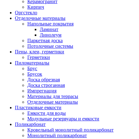
Керамогранит
Кирпич
Оргстекло
Отделочные материалы
Напольные покрытия
Ламинат
Линолеум
Паркетная доска
Потолочные системы
Пены, клеи, герметики
Герметики
Пиломатериалы
Брус
Брусок
Доска обрезная
Доска строганная
Импрегнация
Материалы для террасы
Отделочные материалы
Пластиковые емкости
Емкости для воды
Модульные резервуары и емкости
Поликарбонат
Кровельный монолитный поликарбонат
Монолитный поликарбонат