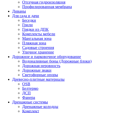
Отсечная гидроизоляция
Профилированная мембрана
Диваны
Для сада и дачи
Беседки
Грили
Грядки из ДПК
Комплекты мебели
Мангальная зона
Пляжная зона
Садовые строения
Уличное хранение
Дорожное и парковочное оборудование
Водоналивные боны (Дорожные блоки)
Дорожная неровность
Дорожные знаки
Светофорные опоры
Древесно-плитные материалы
OSB
Белтермо
ДСП
Фанера
Дренажные системы
Дренажные колодцы
Комплект