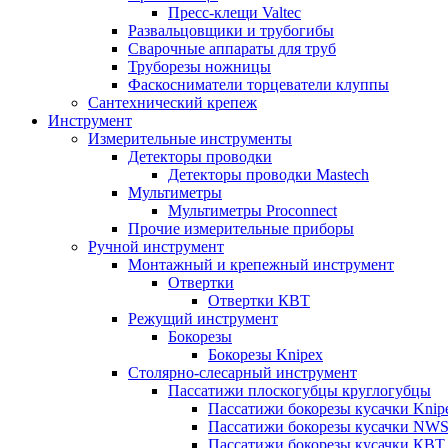
Пресс-клещи Valtec
Развальцовщики и трубогибы
Сварочные аппараты для труб
Труборезы ножницы
Фаскосниматели торцеватели клуппы
Сантехнический крепеж
Инструмент
Измерительные инструменты
Детекторы проводки
Детекторы проводки Mastech
Мультиметры
Мультиметры Proconnect
Прочие измерительные приборы
Ручной инструмент
Монтажный и крепежный инструмент
Отвертки
Отвертки КВТ
Режущий инструмент
Бокорезы
Бокорезы Knipex
Столярно-слесарный инструмент
Пассатижи плоскогубцы круглогубцы
Пассатижи бокорезы кусачки Knip
Пассатижи бокорезы кусачки NW
Пассатижи бокорезы кусачки КВТ