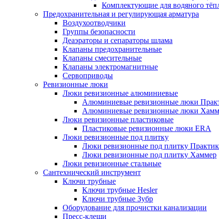
Комплектующие для водяного тёп
Предохранительная и регулирующая арматура
Воздухоотводчики
Группы безопасности
Деаэраторы и сепараторы шлама
Клапаны предохранительные
Клапаны смесительные
Клапаны электромагнитные
Сервоприводы
Ревизионные люки
Люки ревизионные алюминиевые
Алюминиевые ревизионные люки Прак
Алюминиевые ревизионные люки Хамм
Люки ревизионные пластиковые
Пластиковые ревизионные люки ERA
Люки ревизионные под плитку
Люки ревизионные под плитку Практик
Люки ревизионные под плитку Хаммер
Люки ревизионные стальные
Сантехнический инструмент
Ключи трубные
Ключи трубные Hesler
Ключи трубные Зубр
Оборудование для прочистки канализации
Пресс-клещи