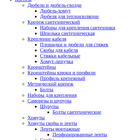
Дюбели и дюбель-гвозди
Дюбель-хомут
Дюбеля для теплоизоляции
Крепеж сантехнический
Наборы для крепления сантехники
Шпилька сантехническая
Крепление кабеля
Площадки и дюбели для стяжек
Скобы для кабеля
Стяжки кабельные
Хомут-липучка
Кронштейны
Кронштейны крюки и профили
Профиль крепежный
Метрический крепеж
Болты
Наборы для крепления
Саморезы и шурупы
Шурупы
Болты сантехнические
Хомуты
Хомуты скобы и ленты
Ленты монтажные
Перфорированные ленты