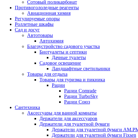
Сотовый поликарбонат
Противогололедные реагенты
Авиационная химия
Регулируемые опоры
Роллетные шкафы
Сад и досуг
Автотовары
Автохимия
Благоустройство садового участка
Биотуалеты и септики
Дачные туалеты
Садовое освещение
Ландшафтные светильники
Товары для отдыха
Товары для туризма и пикника
Рации
Рации Comrade
Рации TurboSky
Рации Союз
Сантехника
Аксессуары для ванной комнаты
Держатели для аксессуаров
Держатели для туалетной бумаги
Держатели для туалетной бумаги AM.P
Держатели для туалетной бумаги Fixsen