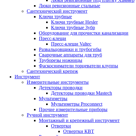
Люки ревизионные под плитку Хаммер
Люки ревизионные стальные
Сантехнический инструмент
Ключи трубные
Ключи трубные Hesler
Ключи трубные Зубр
Оборудование для прочистки канализации
Пресс-клещи
Пресс-клещи Valtec
Развальцовщики и трубогибы
Сварочные аппараты для труб
Труборезы ножницы
Фаскосниматели торцеватели клуппы
Сантехнический крепеж
Инструмент
Измерительные инструменты
Детекторы проводки
Детекторы проводки Mastech
Мультиметры
Мультиметры Proconnect
Прочие измерительные приборы
Ручной инструмент
Монтажный и крепежный инструмент
Отвертки
Отвертки КВТ