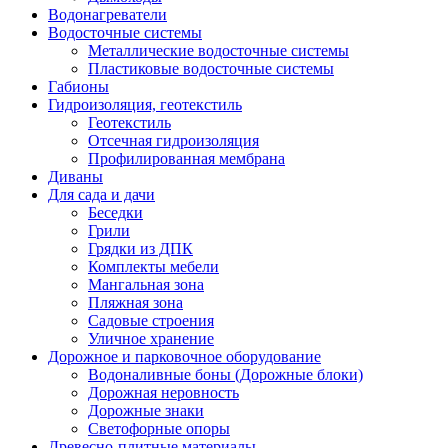
Водонагреватели
Водосточные системы
Металлические водосточные системы
Пластиковые водосточные системы
Габионы
Гидроизоляция, геотекстиль
Геотекстиль
Отсечная гидроизоляция
Профилированная мембрана
Диваны
Для сада и дачи
Беседки
Грили
Грядки из ДПК
Комплекты мебели
Мангальная зона
Пляжная зона
Садовые строения
Уличное хранение
Дорожное и парковочное оборудование
Водоналивные боны (Дорожные блоки)
Дорожная неровность
Дорожные знаки
Светофорные опоры
Древесно-плитные материалы