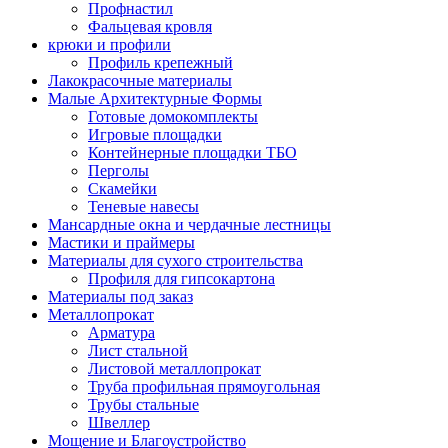
Профнастил
Фальцевая кровля
крюки и профили
Профиль крепежный
Лакокрасочные материалы
Малые Архитектурные Формы
Готовые домокомплекты
Игровые площадки
Контейнерные площадки ТБО
Перголы
Скамейки
Теневые навесы
Мансардные окна и чердачные лестницы
Мастики и праймеры
Материалы для сухого строительства
Профиля для гипсокартона
Материалы под заказ
Металлопрокат
Арматура
Лист стальной
Листовой металлопрокат
Труба профильная прямоугольная
Трубы стальные
Швеллер
Мощение и Благоустройство