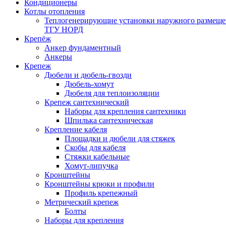
Кондиционеры
Котлы отопления
Теплогенерирующие установки наружного размеще
ТГУ НОРД
Крепёж
Анкер фундаментный
Анкеры
Крепеж
Дюбели и дюбель-гвозди
Дюбель-хомут
Дюбеля для теплоизоляции
Крепеж сантехнический
Наборы для крепления сантехники
Шпилька сантехническая
Крепление кабеля
Площадки и дюбели для стяжек
Скобы для кабеля
Стяжки кабельные
Хомут-липучка
Кронштейны
Кронштейны крюки и профили
Профиль крепежный
Метрический крепеж
Болты
Наборы для крепления