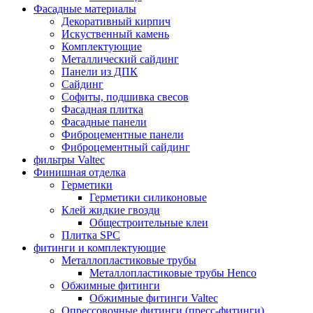
Фасадные материалы
Декоративный кирпич
Искуственный камень
Комплектующие
Металлический сайдинг
Панели из ДПК
Сайдинг
Софиты, подшивка свесов
Фасадная плитка
Фасадные панели
Фиброцементные панели
Фиброцементный сайдинг
фильтры Valtec
Финишная отделка
Герметики
Герметики силиконовые
Клей жидкие гвозди
Общестроительные клеи
Плитка SPC
фитинги и комплектующие
Металлопластиковые трубы
Металлопластиковые трубы Henco
Обжимные фитинги
Обжимные фитинги Valtec
Опрессовочные фитинги (пресс-фитинги)