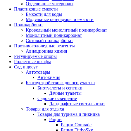
Отделочные материалы
Пластиковые емкости
Емкости для воды
Модульные резервуары и емкости
Поликарбонат
Кровельный монолитный поликарбонат
Монолитный поликарбонат
Сотовый поликарбонат
Противогололедные реагенты
Авиационная химия
Регулируемые опоры
Роллетные шкафы
Сад и досуг
Автотовары
Автохимия
Благоустройство садового участка
Биотуалеты и септики
Дачные туалеты
Садовое освещение
Ландшафтные светильники
Товары для отдыха
Товары для туризма и пикника
Рации
Рации Comrade
Рации TurboSky