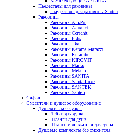
Комплектующие ANDREA
Пьедесталы для раковины
Пьедесталы для раковины Santeri
Раковины
Раковины Am.Pm
Раковины Aquanet
Раковины Cersanit
Раковины Iddis
Раковины Jika
Раковины Kerama Marazzi
Раковины Keramin
Раковины KIROVIT
Раковины Marko
Раковины Melana
Раковины SANITA
Раковины Sanita Luxe
Раковины SANTEK
Раковины Santeri
Сифоны
Смесители и душевое оборудование
Душевые аксессуары
Лейки для душа
Шланги для душа
Штанги и держатели для душа
Душевые комплекты без смесителя