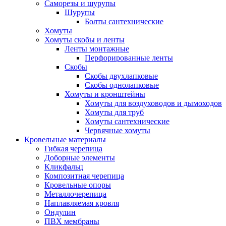
Саморезы и шурупы
Шурупы
Болты сантехнические
Хомуты
Хомуты скобы и ленты
Ленты монтажные
Перфорированные ленты
Скобы
Скобы двухлапковые
Скобы однолапковые
Хомуты и кронштейны
Хомуты для воздуховодов и дымоходов
Хомуты для труб
Хомуты сантехнические
Червячные хомуты
Кровельные материалы
Гибкая черепица
Доборные элементы
Кликфальц
Композитная черепица
Кровельные опоры
Металлочерепица
Наплавляемая кровля
Ондулин
ПВХ мембраны